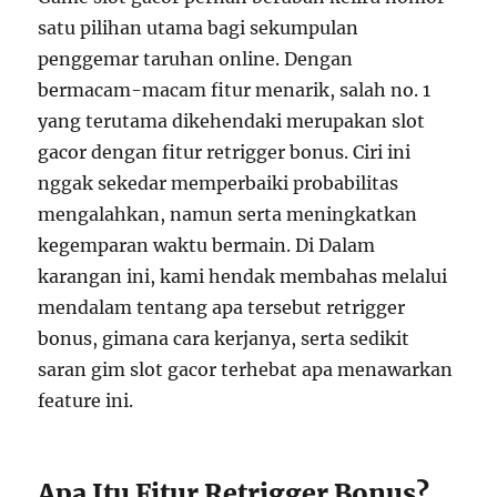
satu pilihan utama bagi sekumpulan
penggemar taruhan online. Dengan
bermacam-macam fitur menarik, salah no. 1
yang terutama dikehendaki merupakan slot
gacor dengan fitur retrigger bonus. Ciri ini
nggak sekedar memperbaiki probabilitas
mengalahkan, namun serta meningkatkan
kegemparan waktu bermain. Di Dalam
karangan ini, kami hendak membahas melalui
mendalam tentang apa tersebut retrigger
bonus, gimana cara kerjanya, serta sedikit
saran gim slot gacor terhebat apa menawarkan
feature ini.
Apa Itu Fitur Retrigger Bonus?