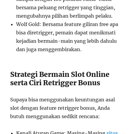
bersama peluang retrigger yang tinggian,
mengubahnya pilihan berlimpah pelaku.
Wolf Gold: Bersama feature giliran free apa
bisa diretrigger, pemain dapat menikmati
kejadian bermain-main yang lebih dahulu
dan juga menggembirakan.
Strategi Bermain Slot Online
serta Ciri Retrigger Bonus
Supaya bisa menggunakan keuntungan asal
slot dengan feature retrigger bonus, Anda
butuh menggunakan sedikit rencana:
Kenali Aturan Game: Masing-Masing
situs