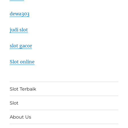
dewa303
judi slot
slot gacor
Slot online
Slot Terbaik
Slot
About Us