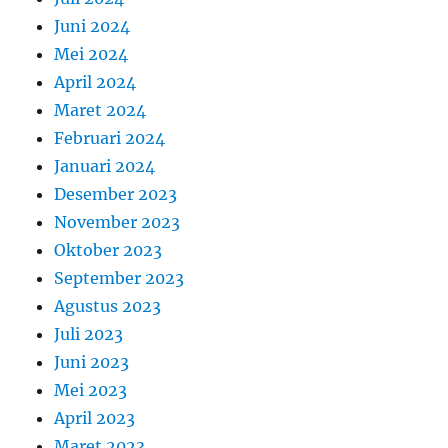
Juni 2024
Mei 2024
April 2024
Maret 2024
Februari 2024
Januari 2024
Desember 2023
November 2023
Oktober 2023
September 2023
Agustus 2023
Juli 2023
Juni 2023
Mei 2023
April 2023
Maret 2023