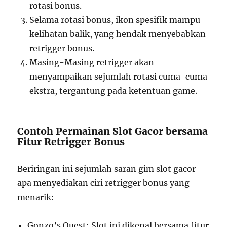
rotasi bonus.
Selama rotasi bonus, ikon spesifik mampu
kelihatan balik, yang hendak menyebabkan
retrigger bonus.
Masing-Masing retrigger akan
menyampaikan sejumlah rotasi cuma-cuma
ekstra, tergantung pada ketentuan game.
Contoh Permainan Slot Gacor bersama
Fitur Retrigger Bonus
Beriringan ini sejumlah saran gim slot gacor
apa menyediakan ciri retrigger bonus yang
menarik:
Gonzo’s Quest: Slot ini dikenal bersama fitur