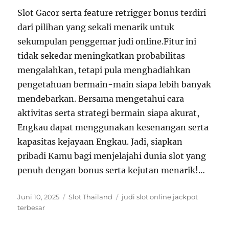
Slot Gacor serta feature retrigger bonus terdiri
dari pilihan yang sekali menarik untuk
sekumpulan penggemar judi online.Fitur ini
tidak sekedar meningkatkan probabilitas
mengalahkan, tetapi pula menghadiahkan
pengetahuan bermain-main siapa lebih banyak
mendebarkan. Bersama mengetahui cara
aktivitas serta strategi bermain siapa akurat,
Engkau dapat menggunakan kesenangan serta
kapasitas kejayaan Engkau. Jadi, siapkan
pribadi Kamu bagi menjelajahi dunia slot yang
penuh dengan bonus serta kejutan menarik!…
Posted
Categories
Tags
Juni 10, 2025
Slot Thailand
judi slot online jackpot
on
terbesar