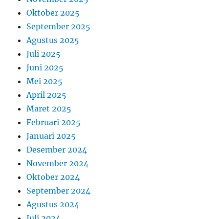
Oktober 2025
September 2025
Agustus 2025
Juli 2025
Juni 2025
Mei 2025
April 2025
Maret 2025
Februari 2025
Januari 2025
Desember 2024
November 2024
Oktober 2024
September 2024
Agustus 2024
Juli 2024