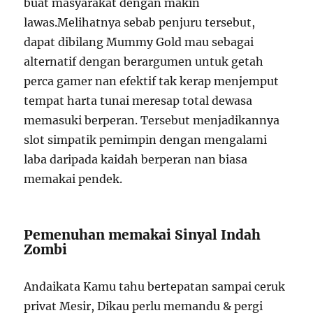
buat masyarakat dengan makin
lawas.Melihatnya sebab penjuru tersebut,
dapat dibilang Mummy Gold mau sebagai
alternatif dengan berargumen untuk getah
perca gamer nan efektif tak kerap menjemput
tempat harta tunai meresap total dewasa
memasuki berperan. Tersebut menjadikannya
slot simpatik pemimpin dengan mengalami
laba daripada kaidah berperan nan biasa
memakai pendek.
Pemenuhan memakai Sinyal Indah
Zombi
Andaikata Kamu tahu bertepatan sampai ceruk
privat Mesir, Dikau perlu memandu & pergi