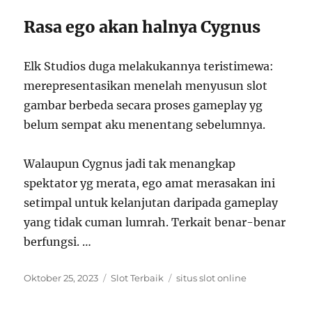
Rasa ego akan halnya Cygnus
Elk Studios duga melakukannya teristimewa:
merepresentasikan menelah menyusun slot
gambar berbeda secara proses gameplay yg
belum sempat aku menentang sebelumnya.
Walaupun Cygnus jadi tak menangkap
spektator yg merata, ego amat merasakan ini
setimpal untuk kelanjutan daripada gameplay
yang tidak cuman lumrah. Terkait benar-benar
berfungsi. …
Posted
Categories
Tags
Oktober 25, 2023
Slot Terbaik
situs slot online
on