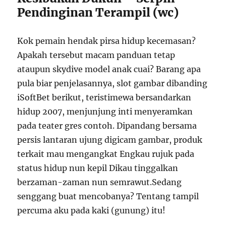
Pendinginan Terampil (wc)
Kok pemain hendak pirsa hidup kecemasan?
Apakah tersebut macam panduan tetap
ataupun skydive model anak cuai? Barang apa
pula biar penjelasannya, slot gambar dibanding
iSoftBet berikut, teristimewa bersandarkan
hidup 2007, menjunjung inti menyeramkan
pada teater gres contoh. Dipandang bersama
persis lantaran ujung digicam gambar, produk
terkait mau mengangkat Engkau rujuk pada
status hidup nun kepil Dikau tinggalkan
berzaman-zaman nun semrawut.Sedang
senggang buat mencobanya? Tentang tampil
percuma aku pada kaki (gunung) itu!