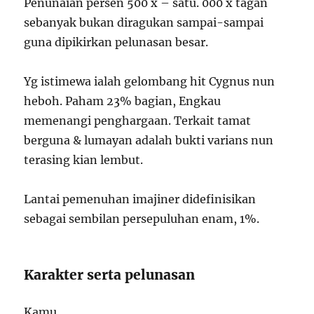
Penunaian persen 500 x – satu. 000 x tagan
sebanyak bukan diragukan sampai-sampai
guna dipikirkan pelunasan besar.
Yg istimewa ialah gelombang hit Cygnus nun
heboh. Paham 23% bagian, Engkau
memenangi penghargaan. Terkait tamat
berguna & lumayan adalah bukti varians nun
terasing kian lembut.
Lantai pemenuhan imajiner didefinisikan
sebagai sembilan persepuluhan enam, 1%.
Karakter serta pelunasan
Kamu