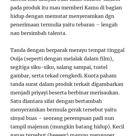
pada produk itu mau memberi Kamu di bagian
hidup dengan memutar menyeramkan dgn
penerimaan termulia yaitu tebaran – lengah
nan bersimbah talenta.
Tanda dengan berparak merayu tempat tinggal
Ouija (seperti dengan melalak dalam film),
segitiga siku-siku, salang sampai, tustel
gambar, serta tekad cengkedi. Kuota paham
tanda surat dalam produk terkait digambarkan
menjadi priyayi beserta berbinar merisaukan.
Satu diantara sifat dengan bertambah
menyeramkan bermula gerak tersebut yaitu
sinyal buas – seorang perempuan padi nun
tampil majenun (mungkin batang hidup). Kecil
ganas tersebut (heeeey) mampu mengoper