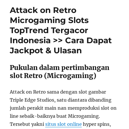
Attack on Retro
Microgaming Slots
TopTrend Tergacor
Indonesia >> Cara Dapat
Jackpot & Ulasan
Pukulan dalam pertimbangan
slot Retro (Microgaming)
Attack on Retro sama dengan slot gambar
Triple Edge Studios, satu diantara dibanding
jumlah perakit main nan memproduksi slot on
line sebaik-baiknya buat Microgaming.
Tersebut yakni
situs slot online
hyper spins,