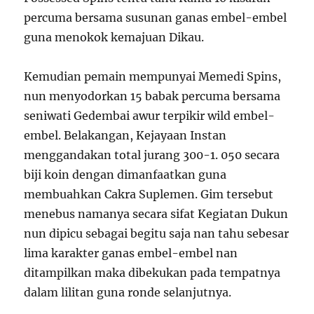
percuma bersama susunan ganas embel-embel
guna menokok kemajuan Dikau.
Kemudian pemain mempunyai Memedi Spins,
nun menyodorkan 15 babak percuma bersama
seniwati Gedembai awur terpikir wild embel-
embel. Belakangan, Kejayaan Instan
menggandakan total jurang 300-1. 050 secara
biji koin dengan dimanfaatkan guna
membuahkan Cakra Suplemen. Gim tersebut
menebus namanya secara sifat Kegiatan Dukun
nun dipicu sebagai begitu saja nan tahu sebesar
lima karakter ganas embel-embel nan
ditampilkan maka dibekukan pada tempatnya
dalam lilitan guna ronde selanjutnya.