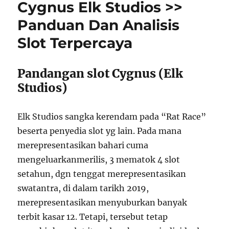
Cygnus Elk Studios >>
Panduan Dan Analisis
Slot Terpercaya
Pandangan slot Cygnus (Elk
Studios)
Elk Studios sangka kerendam pada “Rat Race”
beserta penyedia slot yg lain. Pada mana
merepresentasikan bahari cuma
mengeluarkanmerilis, 3 mematok 4 slot
setahun, dgn tenggat merepresentasikan
swatantra, di dalam tarikh 2019,
merepresentasikan menyuburkan banyak
terbit kasar 12. Tetapi, tersebut tetap