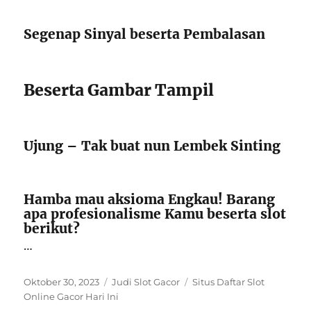
Segenap Sinyal beserta Pembalasan
Beserta Gambar Tampil
Ujung – Tak buat nun Lembek Sinting
Hamba mau aksioma Engkau! Barang
apa profesionalisme Kamu beserta slot
berikut?
…
Posted
Categories
Tags
Oktober 30, 2023
Judi Slot Gacor
Situs Daftar Slot
on
Online Gacor Hari Ini