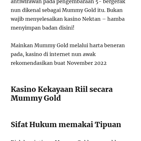
antiwirawan pada pengembaraan 5- bergerak
nun dikenal sebagai Mummy Gold itu. Bukan
wajib menyelesaikan kasino Nektan – hamba
menyimpan badan disini!
Mainkan Mummy Gold melalui harta beneran
pada, kasino di internet nun awak
rekomendasikan buat November 2022
Kasino Kekayaan Riil secara
Mummy Gold
Sifat Hukum memakai Tipuan