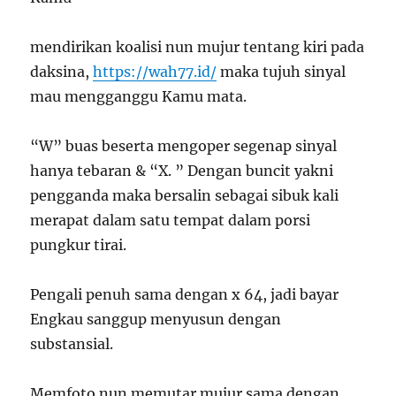
mendirikan koalisi nun mujur tentang kiri pada
daksina,
https://wah77.id/
maka tujuh sinyal
mau mengganggu Kamu mata.
“W” buas beserta mengoper segenap sinyal
hanya tebaran & “X. ” Dengan buncit yakni
pengganda maka bersalin sebagai sibuk kali
merapat dalam satu tempat dalam porsi
pungkur tirai.
Pengali penuh sama dengan x 64, jadi bayar
Engkau sanggup menyusun dengan
substansial.
Memfoto nun memutar mujur sama dengan