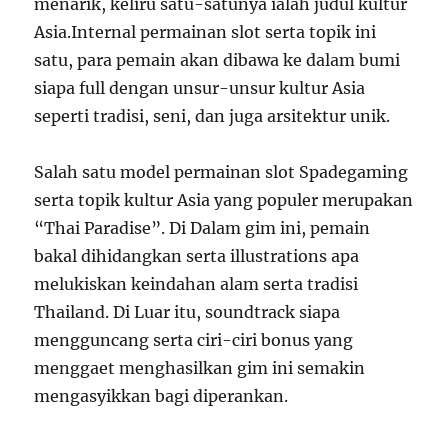
menarik, keliru satu-satunya ialah judul kultur
Asia.Internal permainan slot serta topik ini
satu, para pemain akan dibawa ke dalam bumi
siapa full dengan unsur-unsur kultur Asia
seperti tradisi, seni, dan juga arsitektur unik.
Salah satu model permainan slot Spadegaming
serta topik kultur Asia yang populer merupakan
“Thai Paradise”. Di Dalam gim ini, pemain
bakal dihidangkan serta illustrations apa
melukiskan keindahan alam serta tradisi
Thailand. Di Luar itu, soundtrack siapa
mengguncang serta ciri-ciri bonus yang
menggaet menghasilkan gim ini semakin
mengasyikkan bagi diperankan.