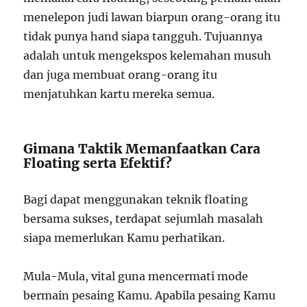
menelepon judi lawan biarpun orang-orang itu
tidak punya hand siapa tangguh. Tujuannya
adalah untuk mengekspos kelemahan musuh
dan juga membuat orang-orang itu
menjatuhkan kartu mereka semua.
Gimana Taktik Memanfaatkan Cara
Floating serta Efektif?
Bagi dapat menggunakan teknik floating
bersama sukses, terdapat sejumlah masalah
siapa memerlukan Kamu perhatikan.
Mula-Mula, vital guna mencermati mode
bermain pesaing Kamu. Apabila pesaing Kamu