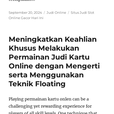
Posted
Categories
Tags
September 20, 2024
Judi Online
Situs Judi Slot
on
Online Gacor Hari Ini
Meningkatkan Keahlian
Khusus Melakukan
Permainan Judi Kartu
Online dengan Mengerti
serta Menggunakan
Teknik Floating
Playing permainan kartu onlen can be a
challenging yet rewarding experience for
players of all skill levels. One technique that