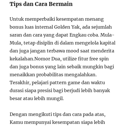
Tips dan Cara Bermain
Untuk memperbaiki kesempatan menang
bonus luas internal Golden Yak, ada sejumlah
saran dan cara yang dapat Engkau coba. Mula-
Mula, tetap disiplin di dalam mengelola kapital
dan juga jangan terbawa mood saat menderita
kekalahan.Nomor Dua, utilize fitur free spin
dan juga bonus yang lain sebaik mungkin bagi
menaikkan probabilitas mengalahkan.
Terakhir, pelajari pattern game dan waktu
durasi siapa presisi bagi berjudi lebih banyak
besar atau lebih mungil.
Dengan mengikuti tips dan cara pada atas,
Kamu mempunyai kesempatan siapa lebih