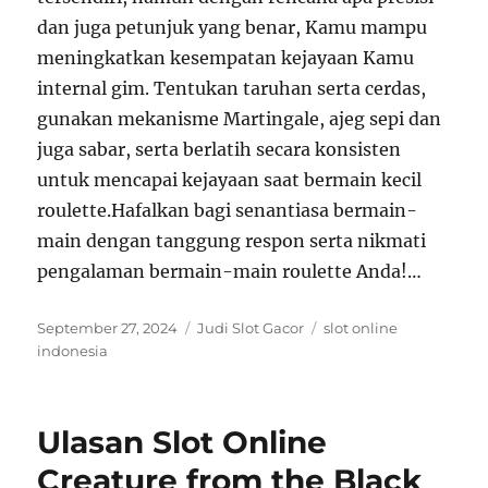
dan juga petunjuk yang benar, Kamu mampu
meningkatkan kesempatan kejayaan Kamu
internal gim. Tentukan taruhan serta cerdas,
gunakan mekanisme Martingale, ajeg sepi dan
juga sabar, serta berlatih secara konsisten
untuk mencapai kejayaan saat bermain kecil
roulette.Hafalkan bagi senantiasa bermain-
main dengan tanggung respon serta nikmati
pengalaman bermain-main roulette Anda!…
Posted
Categories
Tags
September 27, 2024
Judi Slot Gacor
slot online
on
indonesia
Ulasan Slot Online
Creature from the Black