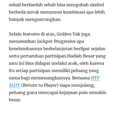
sekali berfaedah sebab bisa mengubah simbol
berbeda untuk menyusun kombinasi apa lebih
banyak menguntungkan.
Selain features di atas, Golden Yak juga
menawarkan Jackpot Progresive apa
keseluruhannya berkelanjutan berlipat sejalan
serta pertaruhan partisipan.Hadiah Besar yang
satu ini bisa didapat melalui acak, oleh karena
itu setiap partisipan memiliki peluang yang
sama bagi memenangkannya. Bersama
RTP
SLOT
(Return to Player) siapa menjulang,
peluang guna mencapai kejayaan pula semakin
besar.