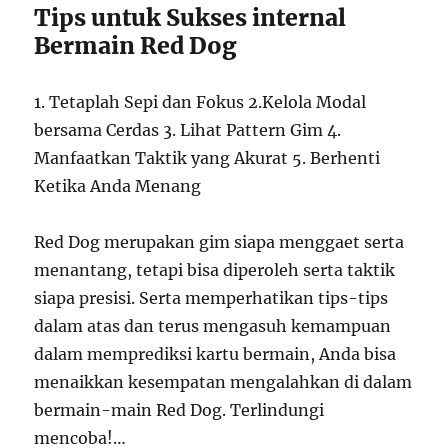
Tips untuk Sukses internal
Bermain Red Dog
1. Tetaplah Sepi dan Fokus 2.Kelola Modal
bersama Cerdas 3. Lihat Pattern Gim 4.
Manfaatkan Taktik yang Akurat 5. Berhenti
Ketika Anda Menang
Red Dog merupakan gim siapa menggaet serta
menantang, tetapi bisa diperoleh serta taktik
siapa presisi. Serta memperhatikan tips-tips
dalam atas dan terus mengasuh kemampuan
dalam memprediksi kartu bermain, Anda bisa
menaikkan kesempatan mengalahkan di dalam
bermain-main Red Dog. Terlindungi
mencoba!…