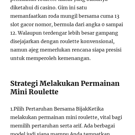
diketahui di casino. Gim ini satu
memanfaatkan roda mungil bersama cuma 13
slot gacor nomor, bermula dari angka 0 sampai
12. Walaupun terdengar lebih besar gampang
disejajarkan dengan roulette konvensional,
namun ajeg memerlukan rencana siapa presisi
untuk memperoleh kemenangan.
Strategi Melakukan Permainan
Mini Roulette
1.Pilih Pertaruhan Bersama BijakKetika
melakukan permainan mini roulette, vital bagi
memilih pertaruhan serta arif. Ada berbagai
model judi siapa mampu Anda tempatkan,