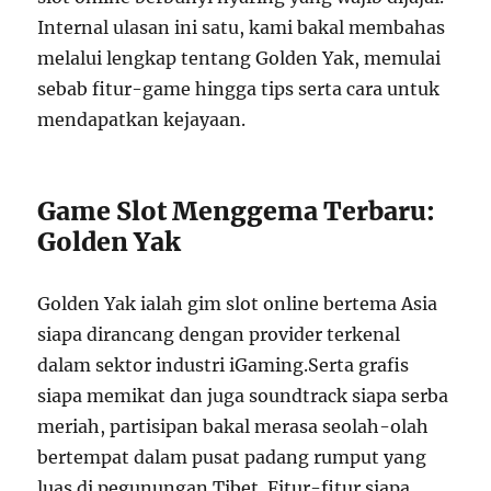
Internal ulasan ini satu, kami bakal membahas
melalui lengkap tentang Golden Yak, memulai
sebab fitur-game hingga tips serta cara untuk
mendapatkan kejayaan.
Game Slot Menggema Terbaru:
Golden Yak
Golden Yak ialah gim slot online bertema Asia
siapa dirancang dengan provider terkenal
dalam sektor industri iGaming.Serta grafis
siapa memikat dan juga soundtrack siapa serba
meriah, partisipan bakal merasa seolah-olah
bertempat dalam pusat padang rumput yang
luas di pegunungan Tibet. Fitur-fitur siapa