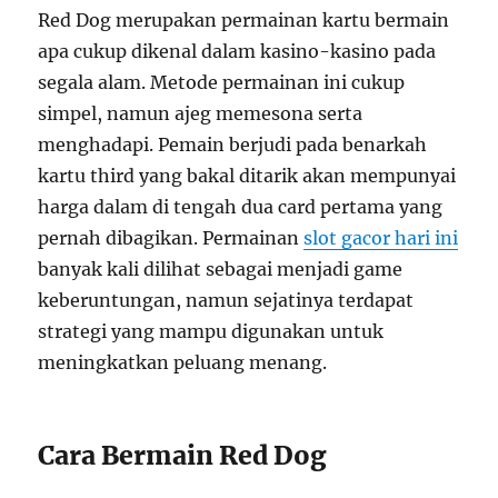
Red Dog merupakan permainan kartu bermain
apa cukup dikenal dalam kasino-kasino pada
segala alam. Metode permainan ini cukup
simpel, namun ajeg memesona serta
menghadapi. Pemain berjudi pada benarkah
kartu third yang bakal ditarik akan mempunyai
harga dalam di tengah dua card pertama yang
pernah dibagikan. Permainan
slot gacor hari ini
banyak kali dilihat sebagai menjadi game
keberuntungan, namun sejatinya terdapat
strategi yang mampu digunakan untuk
meningkatkan peluang menang.
Cara Bermain Red Dog