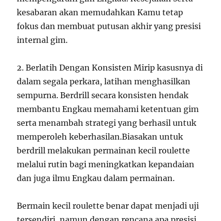
kesabaran akan memudahkan Kamu tetap
fokus dan membuat putusan akhir yang presisi
internal gim.
2. Berlatih Dengan Konsisten Mirip kasusnya di
dalam segala perkara, latihan menghasilkan
sempurna. Berdrill secara konsisten hendak
membantu Engkau memahami ketentuan gim
serta menambah strategi yang berhasil untuk
memperoleh keberhasilan.Biasakan untuk
berdrill melakukan permainan kecil roulette
melalui rutin bagi meningkatkan kepandaian
dan juga ilmu Engkau dalam permainan.
Bermain kecil roulette benar dapat menjadi uji
tersendiri, namun dengan rencana apa presisi