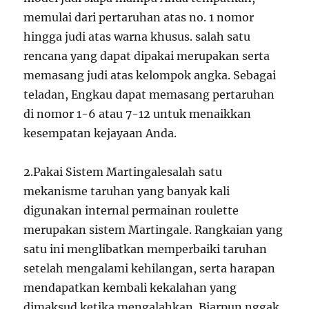
memulai dari pertaruhan atas no. 1 nomor
hingga judi atas warna khusus. salah satu
rencana yang dapat dipakai merupakan serta
memasang judi atas kelompok angka. Sebagai
teladan, Engkau dapat memasang pertaruhan
di nomor 1-6 atau 7-12 untuk menaikkan
kesempatan kejayaan Anda.
2.Pakai Sistem Martingalesalah satu
mekanisme taruhan yang banyak kali
digunakan internal permainan roulette
merupakan sistem Martingale. Rangkaian yang
satu ini menglibatkan memperbaiki taruhan
setelah mengalami kehilangan, serta harapan
mendapatkan kembali kekalahan yang
dimaksud ketika mengalahkan. Biarpun nggak