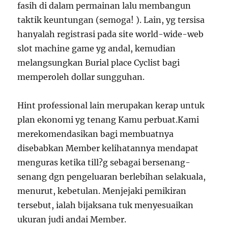
fasih di dalam permainan lalu membangun
taktik keuntungan (semoga! ). Lain, yg tersisa
hanyalah registrasi pada site world-wide-web
slot machine game yg andal, kemudian
melangsungkan Burial place Cyclist bagi
memperoleh dollar sungguhan.
Hint professional lain merupakan kerap untuk
plan ekonomi yg tenang Kamu perbuat.Kami
merekomendasikan bagi membuatnya
disebabkan Member kelihatannya mendapat
menguras ketika till?g sebagai bersenang-
senang dgn pengeluaran berlebihan selakuala,
menurut, kebetulan. Menjejaki pemikiran
tersebut, ialah bijaksana tuk menyesuaikan
ukuran judi andai Member.