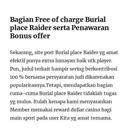
Bagian Free of charge Burial
place Raider serta Penawaran
Bonus offer
Sekarang, site port Burial place Raider yg amat
efektif punya extra lumayan baik utk player.
Pun, judul terkait hampir sering berkontribusi
100 % bersama persyaratan judi dikarenakan
popularitasnya.Tetapi, mendapatkan bagian
cuma-cuma Burial place Raider tidaklah tugas
yg mulus. Itulah kenapa kami menyarankan
Member memakai reward dollar casino bagi
main sport pada user Kita yg amat ternama.