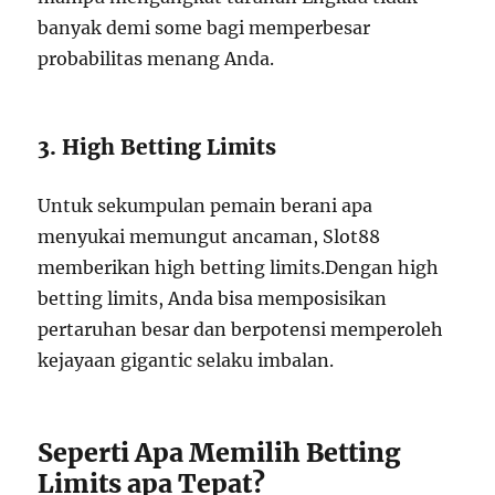
banyak demi some bagi memperbesar
probabilitas menang Anda.
3. High Betting Limits
Untuk sekumpulan pemain berani apa
menyukai memungut ancaman, Slot88
memberikan high betting limits.Dengan high
betting limits, Anda bisa memposisikan
pertaruhan besar dan berpotensi memperoleh
kejayaan gigantic selaku imbalan.
Seperti Apa Memilih Betting
Limits apa Tepat?