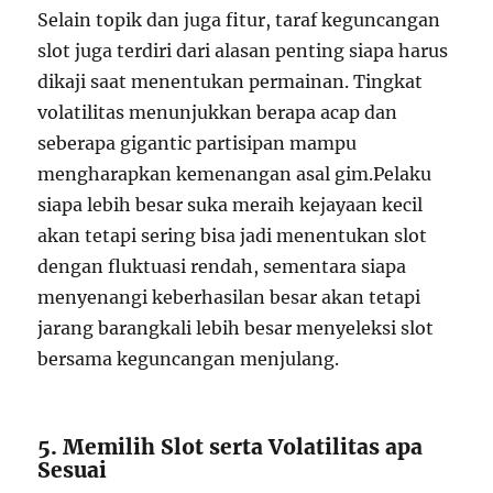
Selain topik dan juga fitur, taraf keguncangan
slot juga terdiri dari alasan penting siapa harus
dikaji saat menentukan permainan. Tingkat
volatilitas menunjukkan berapa acap dan
seberapa gigantic partisipan mampu
mengharapkan kemenangan asal gim.Pelaku
siapa lebih besar suka meraih kejayaan kecil
akan tetapi sering bisa jadi menentukan slot
dengan fluktuasi rendah, sementara siapa
menyenangi keberhasilan besar akan tetapi
jarang barangkali lebih besar menyeleksi slot
bersama keguncangan menjulang.
5. Memilih Slot serta Volatilitas apa
Sesuai