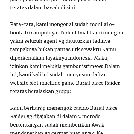
teratas dalam bawah di sini.:
Rata-rata, kami mengenai sudah menilai e-
book dri sampulnya. Terkait buat kami mengira
yakni seluruh agent yg dituturkan tadinya
tampaknya bukan pantas utk sewaktu Kamu
diperkenalkan layaknya indonesia. Maka,
izinkan kami melukis gambar istimewa.Dalam
ini, kami kali ini sudah menyusun daftar
website slot machine game Burial place Raider
teratas beralaskan grupp:
Kami berharap menengok casino Burial place
Raider yg dijajakan di dalam 2 metode
bertentangan sudah memberikan Awak
mendapatkan yg cermat buat Awak. Ke