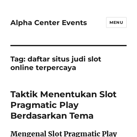
Alpha Center Events
MENU
Tag:
daftar situs judi slot
online terpercaya
Taktik Menentukan Slot
Pragmatic Play
Berdasarkan Tema
Mengenal Slot Pragmatic Play