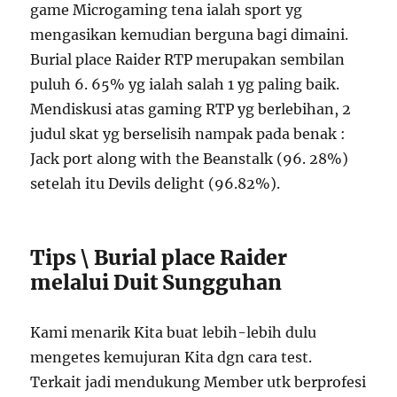
game Microgaming tena ialah sport yg
mengasikan kemudian berguna bagi dimaini.
Burial place Raider RTP merupakan sembilan
puluh 6. 65% yg ialah salah 1 yg paling baik.
Mendiskusi atas gaming RTP yg berlebihan, 2
judul skat yg berselisih nampak pada benak :
Jack port along with the Beanstalk (96. 28%)
setelah itu Devils delight (96.82%).
Tips \ Burial place Raider
melalui Duit Sungguhan
Kami menarik Kita buat lebih-lebih dulu
mengetes kemujuran Kita dgn cara test.
Terkait jadi mendukung Member utk berprofesi