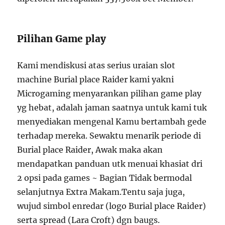
Pilihan Game play
Kami mendiskusi atas serius uraian slot
machine Burial place Raider kami yakni
Microgaming menyarankan pilihan game play
yg hebat, adalah jaman saatnya untuk kami tuk
menyediakan mengenal Kamu bertambah gede
terhadap mereka. Sewaktu menarik periode di
Burial place Raider, Awak maka akan
mendapatkan panduan utk menuai khasiat dri
2 opsi pada games ~ Bagian Tidak bermodal
selanjutnya Extra Makam.Tentu saja juga,
wujud simbol enredar (logo Burial place Raider)
serta spread (Lara Croft) dgn baugs.