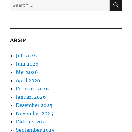
SE
Search
for:
ARSIP
Juli 2026
Juni 2026
Mei 2026
April 2026
Februari 2026
Januari 2026
Desember 2025
November 2025
Oktober 2025
September 2025