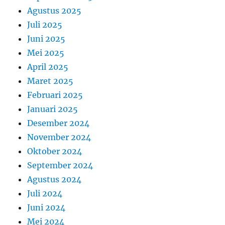
Agustus 2025
Juli 2025
Juni 2025
Mei 2025
April 2025
Maret 2025
Februari 2025
Januari 2025
Desember 2024
November 2024
Oktober 2024
September 2024
Agustus 2024
Juli 2024
Juni 2024
Mei 2024