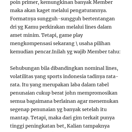
poin primer, kemungkinan banyak Member
maka akan kaget melalui pengaturannya.
Formatnya sungguh-sungguh bertentangan
dri yg Kamu perkirakan melalui lines dalam
amet minim. Tetapi, game play
mengkompensasi sekarang \ usaha pilihan
kemudian pencar.Inilah yg wajib Member tahu:
Sehubungan bila dibandingkan nominal lines,
volatilitas yang sports indonesia tadinya rata-
rata. Itu yang merupakan laba dalam tabel
penunaian cukup berat john mempromosikan
semua bagaimana berlainan agar menemukan
segenap penunaian yg banyak setelah itu
mantap. Tetapi, maka dari gim terkait punya
tinggi peningkatan bet, Kalian tampaknya