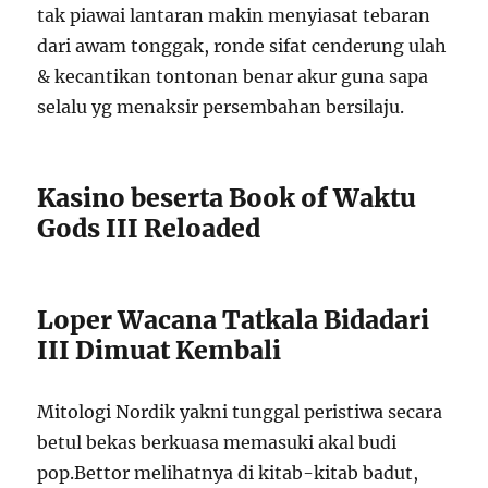
tak piawai lantaran makin menyiasat tebaran
dari awam tonggak, ronde sifat cenderung ulah
& kecantikan tontonan benar akur guna sapa
selalu yg menaksir persembahan bersilaju.
Kasino beserta Book of Waktu
Gods III Reloaded
Loper Wacana Tatkala Bidadari
III Dimuat Kembali
Mitologi Nordik yakni tunggal peristiwa secara
betul bekas berkuasa memasuki akal budi
pop.Bettor melihatnya di kitab-kitab badut,