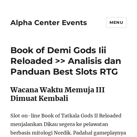
Alpha Center Events
MENU
Book of Demi Gods Iii
Reloaded >> Analisis dan
Panduan Best Slots RTG
Wacana Waktu Memuja III
Dimuat Kembali
Slot on-line Book of Tatkala Gods II Reloaded
menjalankan Dikau segera ke pelawatan
berbasis mitologi Nordik. Padahal gameplaynya