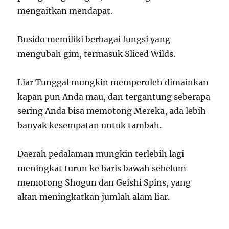
mengaitkan mendapat.
Busido memiliki berbagai fungsi yang
mengubah gim, termasuk Sliced Wilds.
Liar Tunggal mungkin memperoleh dimainkan
kapan pun Anda mau, dan tergantung seberapa
sering Anda bisa memotong Mereka, ada lebih
banyak kesempatan untuk tambah.
Daerah pedalaman mungkin terlebih lagi
meningkat turun ke baris bawah sebelum
memotong Shogun dan Geishi Spins, yang
akan meningkatkan jumlah alam liar.