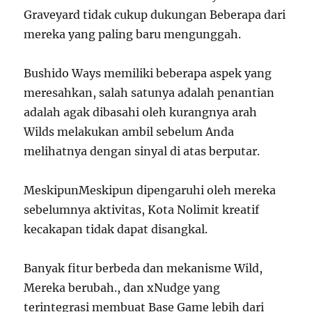
Graveyard tidak cukup dukungan Beberapa dari
mereka yang paling baru mengunggah.
Bushido Ways memiliki beberapa aspek yang
meresahkan, salah satunya adalah penantian
adalah agak dibasahi oleh kurangnya arah
Wilds melakukan ambil sebelum Anda
melihatnya dengan sinyal di atas berputar.
MeskipunMeskipun dipengaruhi oleh mereka
sebelumnya aktivitas, Kota Nolimit kreatif
kecakapan tidak dapat disangkal.
Banyak fitur berbeda dan mekanisme Wild,
Mereka berubah., dan xNudge yang
terintegrasi membuat Base Game lebih dari