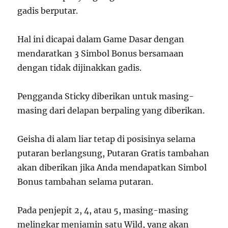
gadis berputar.
Hal ini dicapai dalam Game Dasar dengan
mendaratkan 3 Simbol Bonus bersamaan
dengan tidak dijinakkan gadis.
Pengganda Sticky diberikan untuk masing-
masing dari delapan berpaling yang diberikan.
Geisha di alam liar tetap di posisinya selama
putaran berlangsung, Putaran Gratis tambahan
akan diberikan jika Anda mendapatkan Simbol
Bonus tambahan selama putaran.
Pada penjepit 2, 4, atau 5, masing-masing
melingkar menjamin satu Wild, yang akan