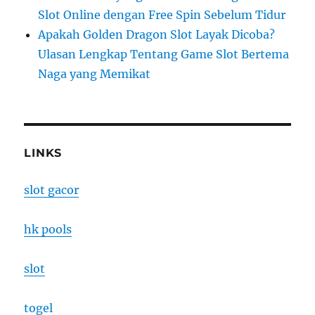
Slot Online dengan Free Spin Sebelum Tidur
Apakah Golden Dragon Slot Layak Dicoba?
Ulasan Lengkap Tentang Game Slot Bertema
Naga yang Memikat
LINKS
slot gacor
hk pools
slot
togel