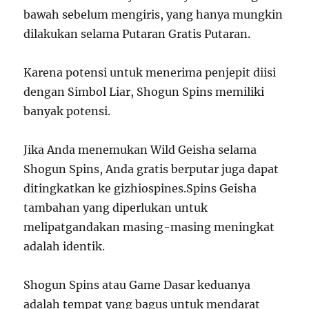
bawah sebelum mengiris, yang hanya mungkin
dilakukan selama Putaran Gratis Putaran.
Karena potensi untuk menerima penjepit diisi
dengan Simbol Liar, Shogun Spins memiliki
banyak potensi.
Jika Anda menemukan Wild Geisha selama
Shogun Spins, Anda gratis berputar juga dapat
ditingkatkan ke gizhiospines.Spins Geisha
tambahan yang diperlukan untuk
melipatgandakan masing-masing meningkat
adalah identik.
Shogun Spins atau Game Dasar keduanya
adalah tempat yang bagus untuk mendarat