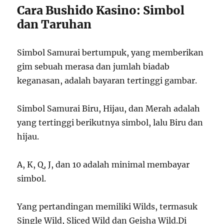
Cara Bushido Kasino: Simbol
dan Taruhan
Simbol Samurai bertumpuk, yang memberikan
gim sebuah merasa dan jumlah biadab
keganasan, adalah bayaran tertinggi gambar.
Simbol Samurai Biru, Hijau, dan Merah adalah
yang tertinggi berikutnya simbol, lalu Biru dan
hijau.
A, K, Q, J, dan 10 adalah minimal membayar
simbol.
Yang pertandingan memiliki Wilds, termasuk
Single Wild, Sliced Wild dan Geisha Wild.Di