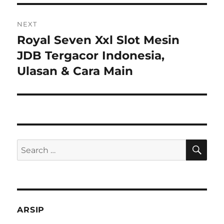
NEXT
Royal Seven Xxl Slot Mesin
Next
post:
JDB Tergacor Indonesia,
Ulasan & Cara Main
SE
Search
for:
ARSIP