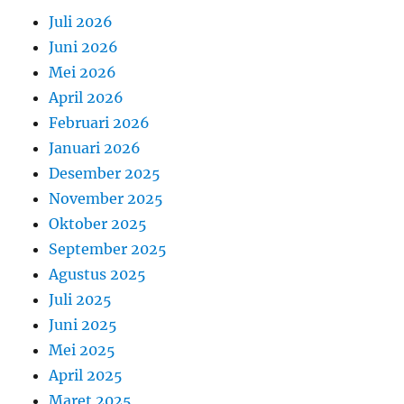
Juli 2026
Juni 2026
Mei 2026
April 2026
Februari 2026
Januari 2026
Desember 2025
November 2025
Oktober 2025
September 2025
Agustus 2025
Juli 2025
Juni 2025
Mei 2025
April 2025
Maret 2025