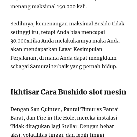
menang maksimal 150.000 kali.
Sedihnya, kemenangan maksimal Busido tidak
setinggi itu, tetapi Anda bisa mencapai
30.000x.Jika Anda melakukannya maka Anda
akan mendapatkan Layar Kesimpulan
Perjalanan, di mana Anda dapat mengklaim
sebagai Samurai terbaik yang pernah hidup.
Ikhtisar Cara Bushido slot mesin
Dengan San Quinten, Pantai Timur vs Pantai
Barat, dan Fire in the Hole, mereka instalasi
Tidak diragukan lagi Stellar. Dengan hebat
aksi, volatilitas tinggi, dan lebih tinggi