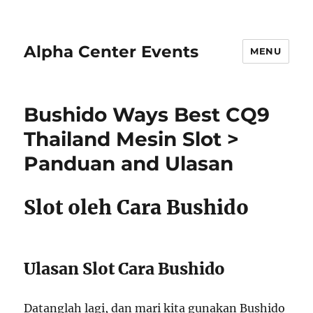
Alpha Center Events
MENU
Bushido Ways Best CQ9
Thailand Mesin Slot >
Panduan and Ulasan
Slot oleh Cara Bushido
Ulasan Slot Cara Bushido
Datanglah lagi, dan mari kita gunakan Bushido