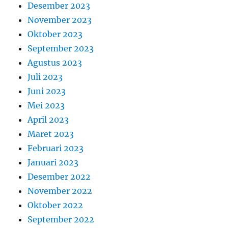
Desember 2023
November 2023
Oktober 2023
September 2023
Agustus 2023
Juli 2023
Juni 2023
Mei 2023
April 2023
Maret 2023
Februari 2023
Januari 2023
Desember 2022
November 2022
Oktober 2022
September 2022