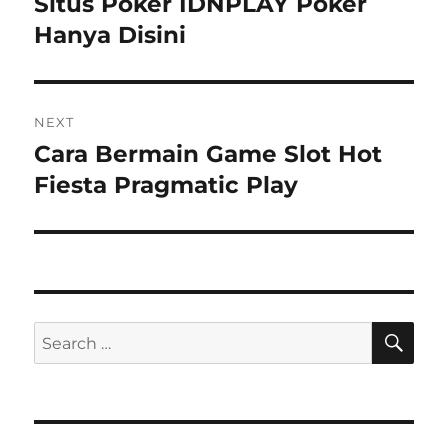
Situs Poker IDNPLAY Poker
Previous
post:
Hanya Disini
NEXT
Cara Bermain Game Slot Hot
Next
post:
Fiesta Pragmatic Play
SE
Search
for: