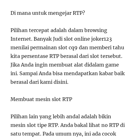
Di mana untuk mengejar RTP?
Pilihan tercepat adalah dalam browsing
Internet. Banyak Judi slot online joker123
menilai permainan slot cq9 dan memberi tahu
kita persentase RTP berasal dari slot tersebut.
Jika Anda ingin membuat alat didalam game
ini. Sampai Anda bisa mendapatkan kabar baik
berasal dari kami disini.
Membuat mesin slot RTP
Pilihan lain yang lebih andal adalah bikin
mesin slot tipe RTP. Anda bakal lihat no RTP di
satu tempat. Pada umum nya, ini ada cocok