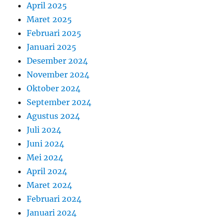
April 2025
Maret 2025
Februari 2025
Januari 2025
Desember 2024
November 2024
Oktober 2024
September 2024
Agustus 2024
Juli 2024
Juni 2024
Mei 2024
April 2024
Maret 2024
Februari 2024
Januari 2024