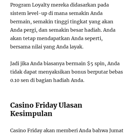
Program Loyalty mereka didasarkan pada
sistem level-up di mana semakin Anda
bermain, semakin tinggi tingkat yang akan
Anda pergi, dan semakin besar hadiah. Anda
akan tetap mendapatkan Anda seperti,
bersama nilai yang Anda layak.
Jadi jika Anda biasanya bermain $5 spin, Anda
tidak dapat menyaksikan bonus berputar bebas
0.10 sen di bagian hadiah Anda.
Casino Friday Ulasan
Kesimpulan
Casino Friday akan memberi Anda bahwa Jumat