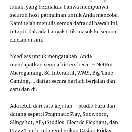
lunak, yang bermakna bahwa mempunyai
seluruh host permainan untuk Anda mencoba.
Kami telah menulis semua daftar di bawah ini,
tetapi tidak ada banyak titik masuk ke semua
rincian di sini.
Needless untuk mengatakan, Anda
mendapatkan semua hitters besar – NetEnt,
Microgaming, SG Interaktif, WMS, Big Time
Gaming, … daftar secara harfiah berjalan dan
satu dan di.
Ada lebih dari satu kejutan – studio baru dan
datang seperti Pragmatic Play, Snowborn,
Slingshot, All41Studios, Electric Elephant, dan
Crazy Tooth. Ini memberikan Casino Friday