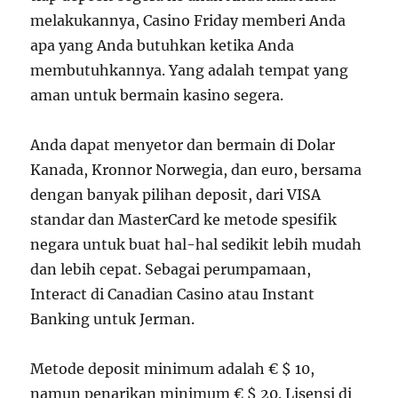
melakukannya, Casino Friday memberi Anda
apa yang Anda butuhkan ketika Anda
membutuhkannya. Yang adalah tempat yang
aman untuk bermain kasino segera.
Anda dapat menyetor dan bermain di Dolar
Kanada, Kronnor Norwegia, dan euro, bersama
dengan banyak pilihan deposit, dari VISA
standar dan MasterCard ke metode spesifik
negara untuk buat hal-hal sedikit lebih mudah
dan lebih cepat. Sebagai perumpamaan,
Interact di Canadian Casino atau Instant
Banking untuk Jerman.
Metode deposit minimum adalah € $ 10,
namun penarikan minimum € $ 20. Lisensi di