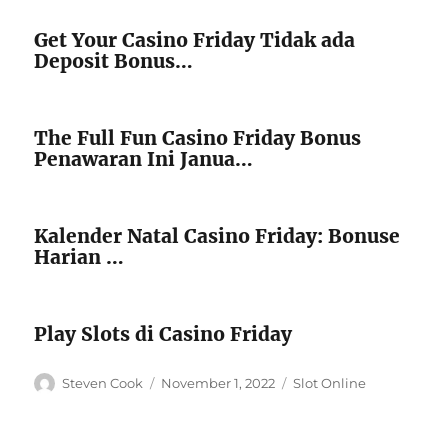
Get Your Casino Friday Tidak ada
Deposit Bonus…
The Full Fun Casino Friday Bonus
Penawaran Ini Janua…
Kalender Natal Casino Friday: Bonuse
Harian …
Play Slots di Casino Friday
Author
Posted
Categories
Steven Cook
November 1, 2022
Slot Online
on