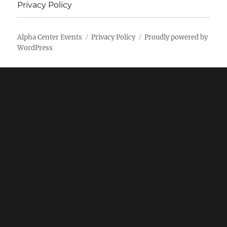
Privacy Policy
Alpha Center Events
Privacy Policy
Proudly powered by
WordPress