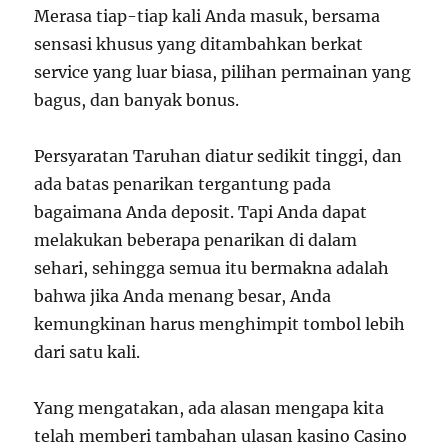
Merasa tiap-tiap kali Anda masuk, bersama
sensasi khusus yang ditambahkan berkat
service yang luar biasa, pilihan permainan yang
bagus, dan banyak bonus.
Persyaratan Taruhan diatur sedikit tinggi, dan
ada batas penarikan tergantung pada
bagaimana Anda deposit. Tapi Anda dapat
melakukan beberapa penarikan di dalam
sehari, sehingga semua itu bermakna adalah
bahwa jika Anda menang besar, Anda
kemungkinan harus menghimpit tombol lebih
dari satu kali.
Yang mengatakan, ada alasan mengapa kita
telah memberi tambahan ulasan kasino Casino