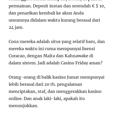
permainan. Deposit instan dan serendah € $ 10,
dan penarikan kembali ke akun Anda
umumnya didalam waktu kurang berasal dari
24 jam.
Cons:mereka adalah situs yang relatif baru, dan
mereka waktu ini cuma mempunyai lisensi
Curacao, dengan Malta dan Kahnawake di
dalam sistem. Jadi adalah Casino Friday aman?
Orang-orang di balik kasino Jumat mempunyai
lebih berasal dari 20 th. pengalaman
menciptakan, staf, dan menggerakkan kasino
online. Dan anak laki-laki, apakah itu
menunjukkan.