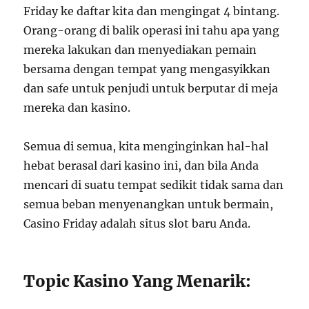
Friday ke daftar kita dan mengingat 4 bintang.
Orang-orang di balik operasi ini tahu apa yang
mereka lakukan dan menyediakan pemain
bersama dengan tempat yang mengasyikkan
dan safe untuk penjudi untuk berputar di meja
mereka dan kasino.
Semua di semua, kita menginginkan hal-hal
hebat berasal dari kasino ini, dan bila Anda
mencari di suatu tempat sedikit tidak sama dan
semua beban menyenangkan untuk bermain,
Casino Friday adalah situs slot baru Anda.
Topic Kasino Yang Menarik: