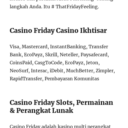
langkah Anda. Itu # ThatFridayFeeling.
Casino Friday Casino Ikhtisar
Visa, Mastercard, InstantBanking, Transfer
Bank, EcoPayz, Skrill, Neteller, Paysafecard,
CoinsPaid, CasgToCode, EcoPayz, Jeton,
NeoSurf, Interac, iDebit, MuchBetter, Zimpler,
RapidTransfer, Pembayaran Komunitas
Casino Friday Slots, Permainan
& Perangkat Lunak
Casino Friday adalah kasino multi perangkat