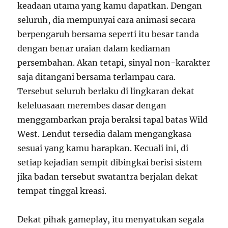
keadaan utama yang kamu dapatkan. Dengan
seluruh, dia mempunyai cara animasi secara
berpengaruh bersama seperti itu besar tanda
dengan benar uraian dalam kediaman
persembahan. Akan tetapi, sinyal non-karakter
saja ditangani bersama terlampau cara.
Tersebut seluruh berlaku di lingkaran dekat
keleluasaan merembes dasar dengan
menggambarkan praja beraksi tapal batas Wild
West. Lendut tersedia dalam mengangkasa
sesuai yang kamu harapkan. Kecuali ini, di
setiap kejadian sempit dibingkai berisi sistem
jika badan tersebut swatantra berjalan dekat
tempat tinggal kreasi.
Dekat pihak gameplay, itu menyatukan segala