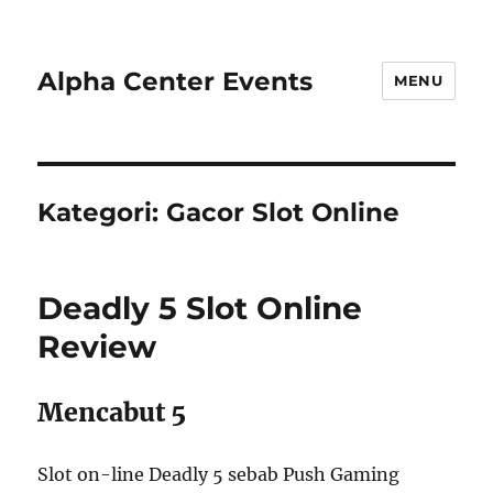
Alpha Center Events
MENU
Kategori:
Gacor Slot Online
Deadly 5 Slot Online
Review
Mencabut 5
Slot on-line Deadly 5 sebab Push Gaming