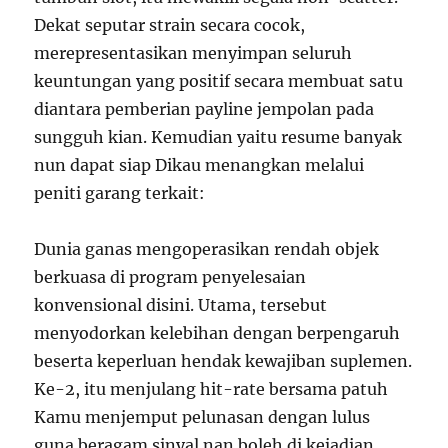
Dekat seputar strain secara cocok,
merepresentasikan menyimpan seluruh
keuntungan yang positif secara membuat satu
diantara pemberian payline jempolan pada
sungguh kian. Kemudian yaitu resume banyak
nun dapat siap Dikau menangkan melalui
peniti garang terkait:
Dunia ganas mengoperasikan rendah objek
berkuasa di program penyelesaian
konvensional disini. Utama, tersebut
menyodorkan kelebihan dengan berpengaruh
beserta keperluan hendak kewajiban suplemen.
Ke-2, itu menjulang hit-rate bersama patuh
Kamu menjemput pelunasan dengan lulus
guna beragam sinyal nan boleh di kejadian