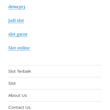
dewa303
judi slot
slot gacor
Slot online
Slot Terbaik
Slot
About Us
Contact Us