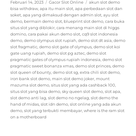
Posted
Categories
Tags
Februari 14, 2023
Gacor Slot Online
akun slot demo
on
bisa withdraw
,
apa itu main slot
,
apa perbedaan slot dan
soket
,
apa yang dimaksud dengan admin slot
,
ayu slot
demo
,
bermain demo slot
,
blueprint slot demo
,
cara buka
situs slot yang diblokir
,
cara menang main slot di higgs
domino
,
cara pakai akun demo slot
,
cq9 slot indonesia
demo
,
demo olympus slot rupiah
,
demo slot dt asia
,
demo
slot fragmatic
,
demo slot gate of olympus
,
demo slot koi
gate uang rupiah
,
demo slot pg aztec
,
demo slot
pragmatic gates of olympus rupiah indonesia
,
demo slot
pragmatic sweet bonanza xmas
,
demo slot princes
,
demo
slot queen of bounty
,
demo slot sg
,
extra chili slot demo
,
iron bank slot demo
,
main slot demo joker
,
mount
mazuma slot demo
,
situs slot yang ada cashback 100
,
situs slot yang bisa demo
,
sky queen slot demo
,
slot apa
,
slot demo anti lag
,
slot demo no ngelag
,
slot demo the
hand of midas
,
slot idn demo
,
slot online yang ada akun
demo
,
slot yang terbukti membayar
,
where is the ram slot
on a motherboard