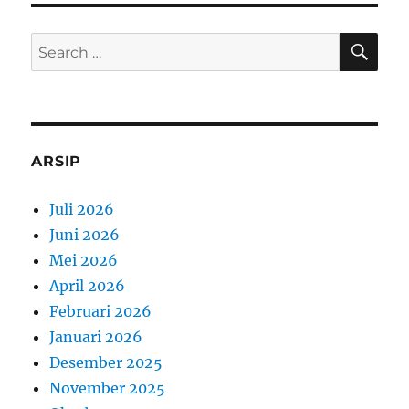
SE
Search
for:
ARSIP
Juli 2026
Juni 2026
Mei 2026
April 2026
Februari 2026
Januari 2026
Desember 2025
November 2025