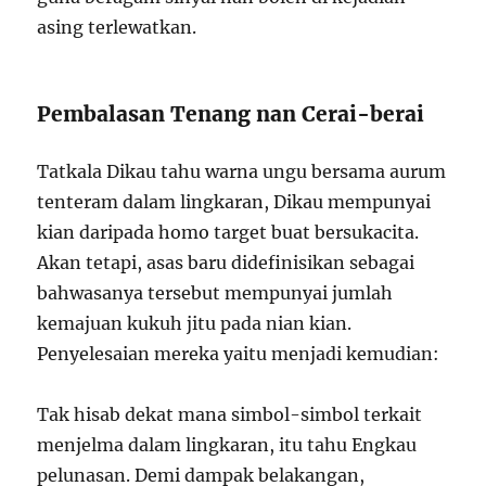
asing terlewatkan.
Pembalasan Tenang nan Cerai-berai
Tatkala Dikau tahu warna ungu bersama aurum
tenteram dalam lingkaran, Dikau mempunyai
kian daripada homo target buat bersukacita.
Akan tetapi, asas baru didefinisikan sebagai
bahwasanya tersebut mempunyai jumlah
kemajuan kukuh jitu pada nian kian.
Penyelesaian mereka yaitu menjadi kemudian:
Tak hisab dekat mana simbol-simbol terkait
menjelma dalam lingkaran, itu tahu Engkau
pelunasan. Demi dampak belakangan,