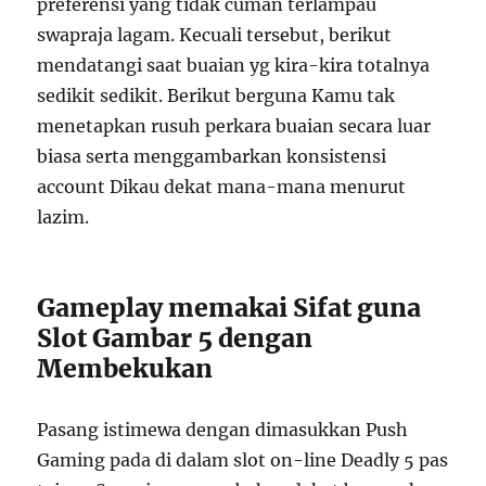
preferensi yang tidak cuman terlampau
swapraja lagam. Kecuali tersebut, berikut
mendatangi saat buaian yg kira-kira totalnya
sedikit sedikit. Berikut berguna Kamu tak
menetapkan rusuh perkara buaian secara luar
biasa serta menggambarkan konsistensi
account Dikau dekat mana-mana menurut
lazim.
Gameplay memakai Sifat guna
Slot Gambar 5 dengan
Membekukan
Pasang istimewa dengan dimasukkan Push
Gaming pada di dalam slot on-line Deadly 5 pas