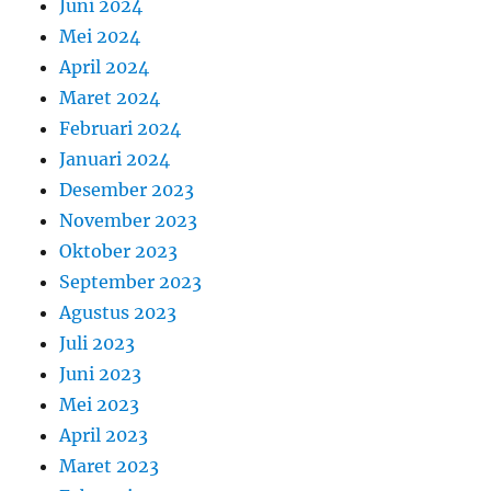
Juni 2024
Mei 2024
April 2024
Maret 2024
Februari 2024
Januari 2024
Desember 2023
November 2023
Oktober 2023
September 2023
Agustus 2023
Juli 2023
Juni 2023
Mei 2023
April 2023
Maret 2023