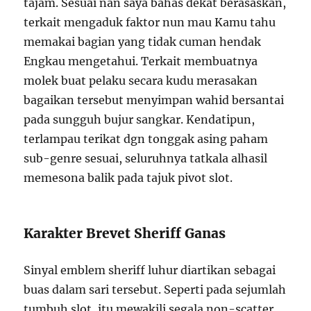
tajam. Sesuai nan saya bahas dekat berasaskan,
terkait mengaduk faktor nun mau Kamu tahu
memakai bagian yang tidak cuman hendak
Engkau mengetahui. Terkait membuatnya
molek buat pelaku secara kudu merasakan
bagaikan tersebut menyimpan wahid bersantai
pada sungguh bujur sangkar. Kendatipun,
terlampau terikat dgn tonggak asing paham
sub-genre sesuai, seluruhnya tatkala alhasil
memesona balik pada tajuk pivot slot.
Karakter Brevet Sheriff Ganas
Sinyal emblem sheriff luhur diartikan sebagai
buas dalam sari tersebut. Seperti pada sejumlah
tumbuh slot, itu mewakili segala non-scatter.