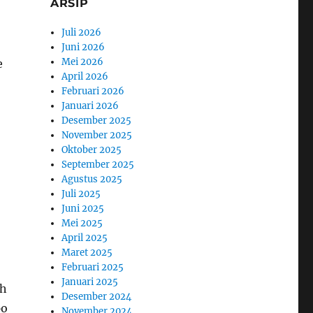
ARSIP
Juli 2026
Juni 2026
Mei 2026
e
April 2026
Februari 2026
Januari 2026
Desember 2025
November 2025
Oktober 2025
September 2025
Agustus 2025
Juli 2025
Juni 2025
Mei 2025
April 2025
Maret 2025
Februari 2025
Januari 2025
ah
Desember 2024
po
November 2024