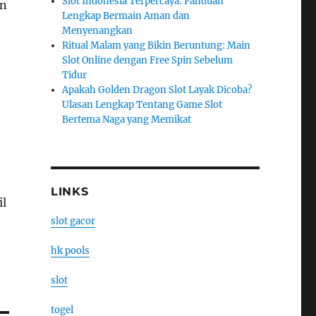
Slot Indonesia Terpercaya: Panduan
an
Lengkap Bermain Aman dan
Menyenangkan
Ritual Malam yang Bikin Beruntung: Main
Slot Online dengan Free Spin Sebelum
Tidur
Apakah Golden Dragon Slot Layak Dicoba?
Ulasan Lengkap Tentang Game Slot
Bertema Naga yang Memikat
LINKS
il
slot gacor
hk pools
slot
togel