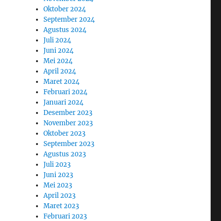
Oktober 2024
September 2024
Agustus 2024
Juli 2024
Juni 2024
Mei 2024
April 2024
Maret 2024
Februari 2024
Januari 2024
Desember 2023
November 2023
Oktober 2023
September 2023
Agustus 2023
Juli 2023
Juni 2023
Mei 2023
April 2023
Maret 2023
Februari 2023