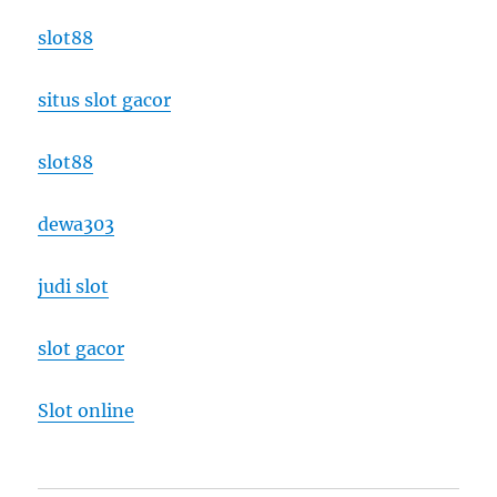
slot88
situs slot gacor
slot88
dewa303
judi slot
slot gacor
Slot online