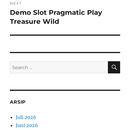
NEXT
Demo Slot Pragmatic Play
Next
post:
Treasure Wild
SE
Search
for:
ARSIP
Juli 2026
Juni 2026