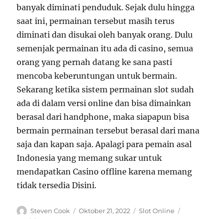
banyak diminati penduduk. Sejak dulu hingga
saat ini, permainan tersebut masih terus
diminati dan disukai oleh banyak orang. Dulu
semenjak permainan itu ada di casino, semua
orang yang pernah datang ke sana pasti
mencoba keberuntungan untuk bermain.
Sekarang ketika sistem permainan slot sudah
ada di dalam versi online dan bisa dimainkan
berasal dari handphone, maka siapapun bisa
bermain permainan tersebut berasal dari mana
saja dan kapan saja. Apalagi para pemain asal
Indonesia yang memang sukar untuk
mendapatkan Casino offline karena memang
tidak tersedia Disini.
Author
Posted
Categories
Tags
Steven Cook
Oktober 21, 2022
Slot Online