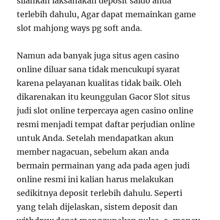
silahkan laksanakan deposit saldo anda
terlebih dahulu, Agar dapat memainkan game
slot mahjong ways pg soft anda.
Namun ada banyak juga situs agen casino
online diluar sana tidak mencukupi syarat
karena pelayanan kualitas tidak baik. Oleh
dikarenakan itu keunggulan Gacor Slot situs
judi slot online terpercaya agen casino online
resmi menjadi tempat daftar perjudian online
untuk Anda. Setelah mendapatkan akun
member nagacuan, sebelum akan anda
bermain permainan yang ada pada agen judi
online resmi ini kalian harus melakukan
sedikitnya deposit terlebih dahulu. Seperti
yang telah dijelaskan, sistem deposit dan