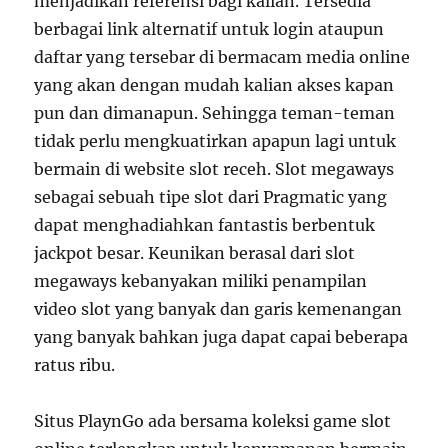
menjadikan referensi bagi kalian. Tersedia
berbagai link alternatif untuk login ataupun
daftar yang tersebar di bermacam media online
yang akan dengan mudah kalian akses kapan
pun dan dimanapun. Sehingga teman-teman
tidak perlu mengkuatirkan apapun lagi untuk
bermain di website slot receh. Slot megaways
sebagai sebuah tipe slot dari Pragmatic yang
dapat menghadiahkan fantastis berbentuk
jackpot besar. Keunikan berasal dari slot
megaways kebanyakan miliki penampilan
video slot yang banyak dan garis kemenangan
yang banyak bahkan juga dapat capai beberapa
ratus ribu.
Situs PlaynGo ada bersama koleksi game slot