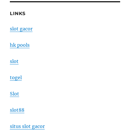
LINKS
slot gacor
hk pools
slot
togel
Slot
slot88
situs slot gacor