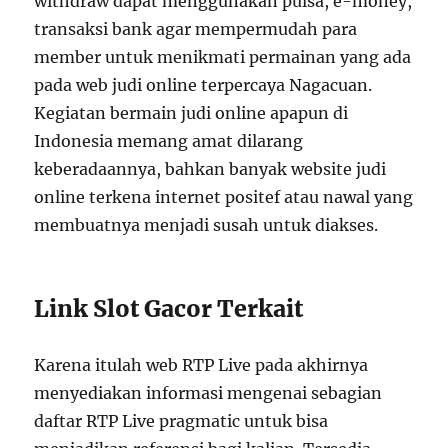
withdraw dapat menggunakan pulsa, e-money,
transaksi bank agar mempermudah para
member untuk menikmati permainan yang ada
pada web judi online terpercaya Nagacuan.
Kegiatan bermain judi online apapun di
Indonesia memang amat dilarang
keberadaannya, bahkan banyak website judi
online terkena internet positef atau nawal yang
membuatnya menjadi susah untuk diakses.
Link Slot Gacor Terkait
Karena itulah web RTP Live pada akhirnya
menyediakan informasi mengenai sebagian
daftar RTP Live pragmatic untuk bisa