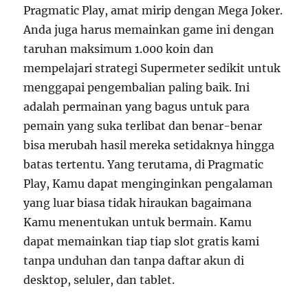
Pragmatic Play, amat mirip dengan Mega Joker.
Anda juga harus memainkan game ini dengan
taruhan maksimum 1.000 koin dan
mempelajari strategi Supermeter sedikit untuk
menggapai pengembalian paling baik. Ini
adalah permainan yang bagus untuk para
pemain yang suka terlibat dan benar-benar
bisa merubah hasil mereka setidaknya hingga
batas tertentu. Yang terutama, di Pragmatic
Play, Kamu dapat menginginkan pengalaman
yang luar biasa tidak hiraukan bagaimana
Kamu menentukan untuk bermain. Kamu
dapat memainkan tiap tiap slot gratis kami
tanpa unduhan dan tanpa daftar akun di
desktop, seluler, dan tablet.