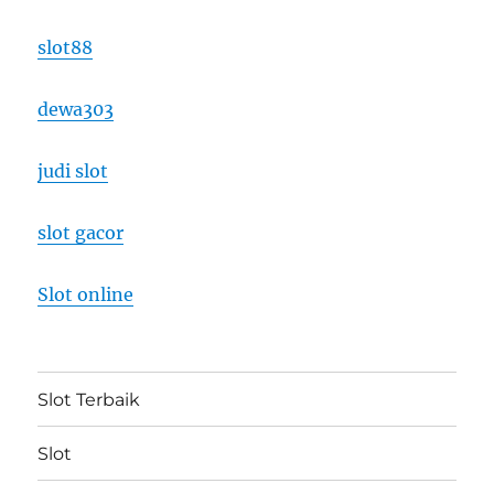
slot88
dewa303
judi slot
slot gacor
Slot online
Slot Terbaik
Slot