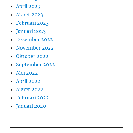
April 2023
Maret 2023
Februari 2023
Januari 2023
Desember 2022
November 2022
Oktober 2022
September 2022
Mei 2022
April 2022
Maret 2022
Februari 2022
Januari 2020