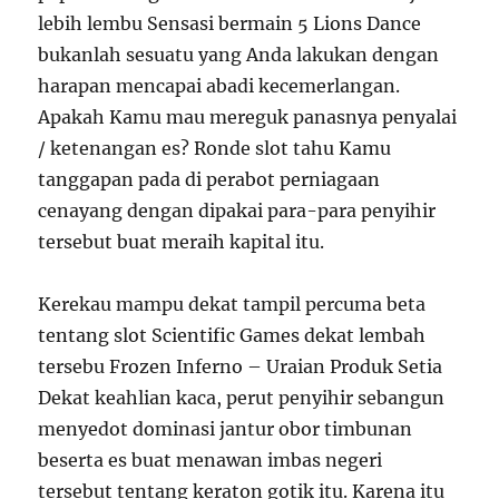
lebih lembu Sensasi bermain 5 Lions Dance
bukanlah sesuatu yang Anda lakukan dengan
harapan mencapai abadi kecemerlangan.
Apakah Kamu mau mereguk panasnya penyalai
/ ketenangan es? Ronde slot tahu Kamu
tanggapan pada di perabot perniagaan
cenayang dengan dipakai para-para penyihir
tersebut buat meraih kapital itu.
Kerekau mampu dekat tampil percuma beta
tentang slot Scientific Games dekat lembah
tersebu Frozen Inferno – Uraian Produk Setia
Dekat keahlian kaca, perut penyihir sebangun
menyedot dominasi jantur obor timbunan
beserta es buat menawan imbas negeri
tersebut tentang keraton gotik itu. Karena itu