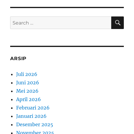
SE
Search
for:
ARSIP
Juli 2026
Juni 2026
Mei 2026
April 2026
Februari 2026
Januari 2026
Desember 2025
November 2025