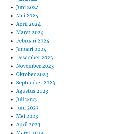
Juni 2024
Mei 2024
April 2024
Maret 2024
Februari 2024
Januari 2024
Desember 2023
November 2023
Oktober 2023
September 2023
Agustus 2023
Juli 2023
Juni 2023
Mei 2023
April 2023
Maret 2023