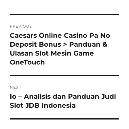
Navigasi
PREVIOUS
pos
Caesars Online Casino Pa No
Previous
post:
Deposit Bonus > Panduan &
Ulasan Slot Mesin Game
OneTouch
NEXT
Io – Analisis dan Panduan Judi
Next
post:
Slot JDB Indonesia