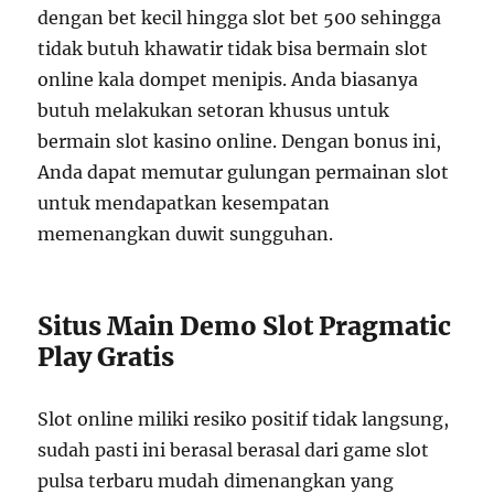
dengan bet kecil hingga slot bet 500 sehingga
tidak butuh khawatir tidak bisa bermain slot
online kala dompet menipis. Anda biasanya
butuh melakukan setoran khusus untuk
bermain slot kasino online. Dengan bonus ini,
Anda dapat memutar gulungan permainan slot
untuk mendapatkan kesempatan
memenangkan duwit sungguhan.
Situs Main Demo Slot Pragmatic
Play Gratis
Slot online miliki resiko positif tidak langsung,
sudah pasti ini berasal berasal dari game slot
pulsa terbaru mudah dimenangkan yang