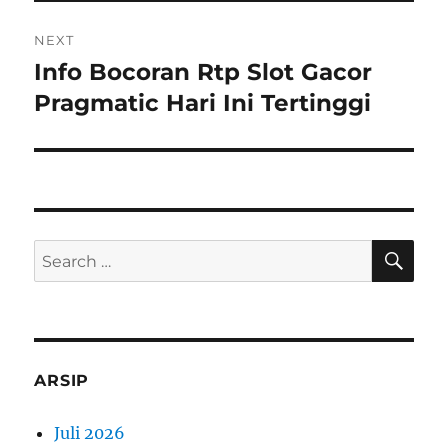
NEXT
Info Bocoran Rtp Slot Gacor
Next
post:
Pragmatic Hari Ini Tertinggi
SE
Search
for:
ARSIP
Juli 2026