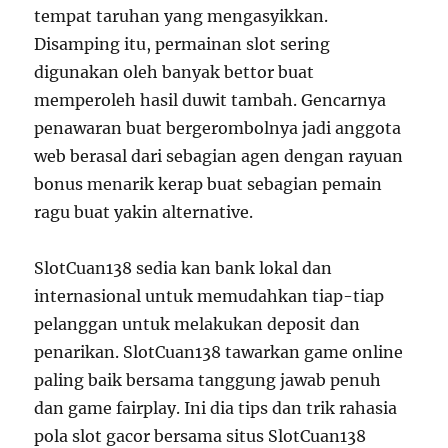
tempat taruhan yang mengasyikkan.
Disamping itu, permainan slot sering
digunakan oleh banyak bettor buat
memperoleh hasil duwit tambah. Gencarnya
penawaran buat bergerombolnya jadi anggota
web berasal dari sebagian agen dengan rayuan
bonus menarik kerap buat sebagian pemain
ragu buat yakin alternative.
SlotCuan138 sedia kan bank lokal dan
internasional untuk memudahkan tiap-tiap
pelanggan untuk melakukan deposit dan
penarikan. SlotCuan138 tawarkan game online
paling baik bersama tanggung jawab penuh
dan game fairplay. Ini dia tips dan trik rahasia
pola slot gacor bersama situs SlotCuan138