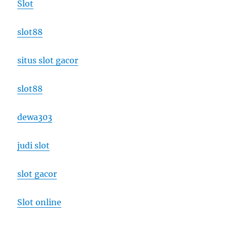
Slot
slot88
situs slot gacor
slot88
dewa303
judi slot
slot gacor
Slot online