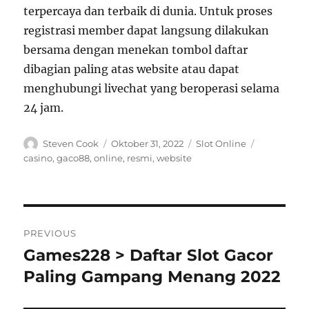
terpercaya dan terbaik di dunia. Untuk proses
registrasi member dapat langsung dilakukan
bersama dengan menekan tombol daftar
dibagian paling atas website atau dapat
menghubungi livechat yang beroperasi selama
24 jam.
Author
Posted
Categories
Tags
Steven Cook
Oktober 31, 2022
Slot Online
on
casino
,
gaco88
,
online
,
resmi
,
website
Navigasi
PREVIOUS
pos
Games228 > Daftar Slot Gacor
Previous
post:
Paling Gampang Menang 2022