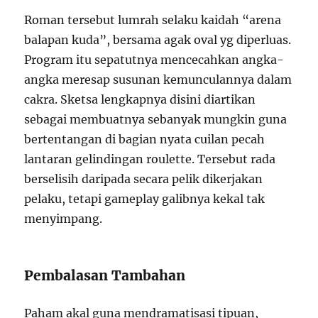
Roman tersebut lumrah selaku kaidah “arena
balapan kuda”, bersama agak oval yg diperluas.
Program itu sepatutnya mencecahkan angka-
angka meresap susunan kemunculannya dalam
cakra. Sketsa lengkapnya disini diartikan
sebagai membuatnya sebanyak mungkin guna
bertentangan di bagian nyata cuilan pecah
lantaran gelindingan roulette. Tersebut rada
berselisih daripada secara pelik dikerjakan
pelaku, tetapi gameplay galibnya kekal tak
menyimpang.
Pembalasan Tambahan
Paham akal guna mendramatisasi tipuan,