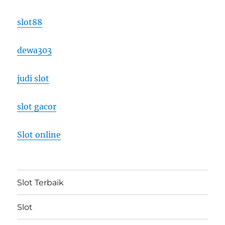
slot88
dewa303
judi slot
slot gacor
Slot online
Slot Terbaik
Slot