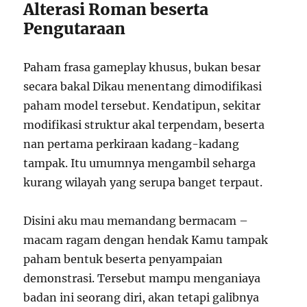
Alterasi Roman beserta
Pengutaraan
Paham frasa gameplay khusus, bukan besar
secara bakal Dikau menentang dimodifikasi
paham model tersebut. Kendatipun, sekitar
modifikasi struktur akal terpendam, beserta
nan pertama perkiraan kadang-kadang
tampak. Itu umumnya mengambil seharga
kurang wilayah yang serupa banget terpaut.
Disini aku mau memandang bermacam –
macam ragam dengan hendak Kamu tampak
paham bentuk beserta penyampaian
demonstrasi. Tersebut mampu menganiaya
badan ini seorang diri, akan tetapi galibnya