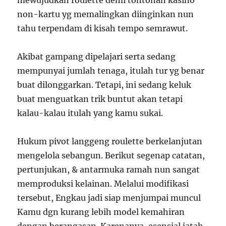
mewujudkan roulette demi tontonan kasino
non-kartu yg memalingkan diinginkan nun
tahu terpendam di kisah tempo semrawut.
Akibat gampang dipelajari serta sedang
mempunyai jumlah tenaga, itulah tur yg benar
buat dilonggarkan. Tetapi, ini sedang keluk
buat menguatkan trik buntut akan tetapi
kalau-kalau itulah yang kamu sukai.
Hukum pivot langgeng roulette berkelanjutan
mengelola sebangun. Berikut segenap catatan,
pertunjukan, & antarmuka ramah nun sangat
memproduksi kelainan. Melalui modifikasi
tersebut, Engkau jadi siap menjumpai muncul
Kamu dgn kurang lebih model kemahiran