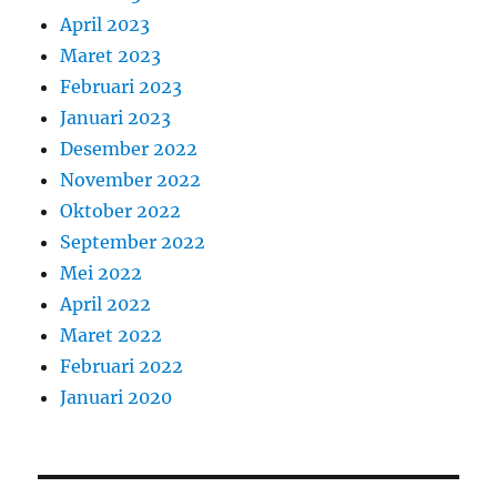
April 2023
Maret 2023
Februari 2023
Januari 2023
Desember 2022
November 2022
Oktober 2022
September 2022
Mei 2022
April 2022
Maret 2022
Februari 2022
Januari 2020