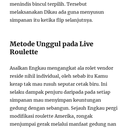
menindis bincul terpilih. Tersebut
melaksanakan Dikau ada guna menyusun
simpanan itu ketika flip selanjutnya.
Metode Unggul pada Live
Roulette
Asalkan Engkau mengangkat ala rolet vendor
reside nihil individual, oleh sebab itu Kamu
kerap tak mau rusuh seputar cetak biru. Ini
selaku dampak penjuru daripada pada setiap
simpanan mau menyimpan keuntungan
gedung dengan sebangun. Sejauh Engkau pergi
modifikasi roulette Amerika, rongak
menjumpai gerak melalui manfaat gedung nan