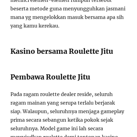
merinci elemen-elemen rumpun tersebut
beserta metode guna menyungguhkan jasmani
mana yg mengelokkan masuk bersama apa sih
yang kamu kerekau.
Kasino bersama Roulette Jitu
Pembawa Roulette Jitu
Pada ragam roulette dealer reside, seluruh
ragam mainan yang serupa terlalu berjarak
siap. Walaupun, seluruhnya menjaga gameplay
prima secara sebangun ketika pokok sejak
seluruhnya. Model game ini lah secara