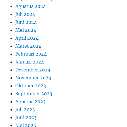
Agustus 2024
Juli 2024
Juni 2024
Mei 2024
April 2024
Maret 2024
Februari 2024
Januari 2024
Desember 2023
November 2023
Oktober 2023
September 2023
Agustus 2023
Juli 2023
Juni 2023
Mei 2023