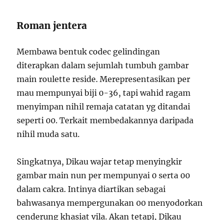
Roman jentera
Membawa bentuk codec gelindingan
diterapkan dalam sejumlah tumbuh gambar
main roulette reside. Merepresentasikan per
mau mempunyai biji 0-36, tapi wahid ragam
menyimpan nihil remaja catatan yg ditandai
seperti 00. Terkait membedakannya daripada
nihil muda satu.
Singkatnya, Dikau wajar tetap menyingkir
gambar main nun per mempunyai 0 serta 00
dalam cakra. Intinya diartikan sebagai
bahwasanya mempergunakan 00 menyodorkan
cenderung khasiat vila. Akan tetapi, Dikau