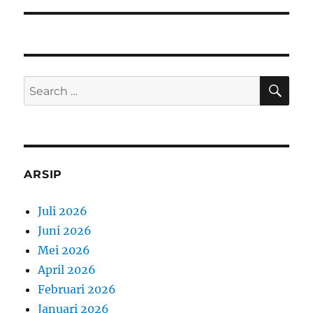
SE
Search
for:
ARSIP
Juli 2026
Juni 2026
Mei 2026
April 2026
Februari 2026
Januari 2026