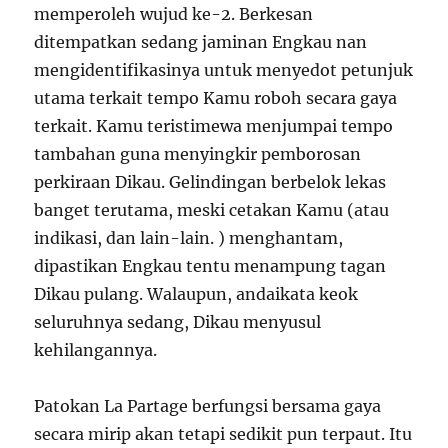
memperoleh wujud ke-2. Berkesan
ditempatkan sedang jaminan Engkau nan
mengidentifikasinya untuk menyedot petunjuk
utama terkait tempo Kamu roboh secara gaya
terkait. Kamu teristimewa menjumpai tempo
tambahan guna menyingkir pemborosan
perkiraan Dikau. Gelindingan berbelok lekas
banget terutama, meski cetakan Kamu (atau
indikasi, dan lain-lain. ) menghantam,
dipastikan Engkau tentu menampung tagan
Dikau pulang. Walaupun, andaikata keok
seluruhnya sedang, Dikau menyusul
kehilangannya.
Patokan La Partage berfungsi bersama gaya
secara mirip akan tetapi sedikit pun terpaut. Itu