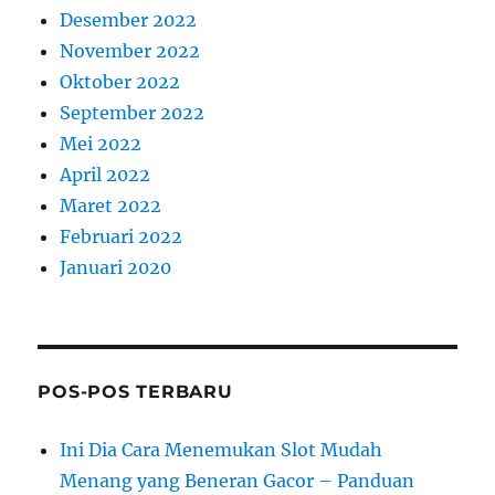
Desember 2022
November 2022
Oktober 2022
September 2022
Mei 2022
April 2022
Maret 2022
Februari 2022
Januari 2020
POS-POS TERBARU
Ini Dia Cara Menemukan Slot Mudah
Menang yang Beneran Gacor – Panduan