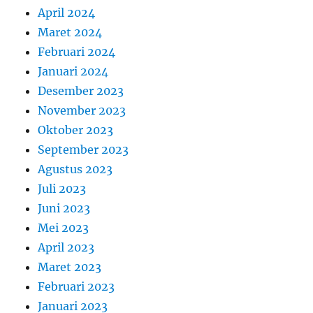
April 2024
Maret 2024
Februari 2024
Januari 2024
Desember 2023
November 2023
Oktober 2023
September 2023
Agustus 2023
Juli 2023
Juni 2023
Mei 2023
April 2023
Maret 2023
Februari 2023
Januari 2023