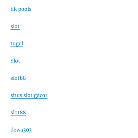
hk pools
slot
togel
Slot
slot88
situs slot gacor
slot88
dewa303