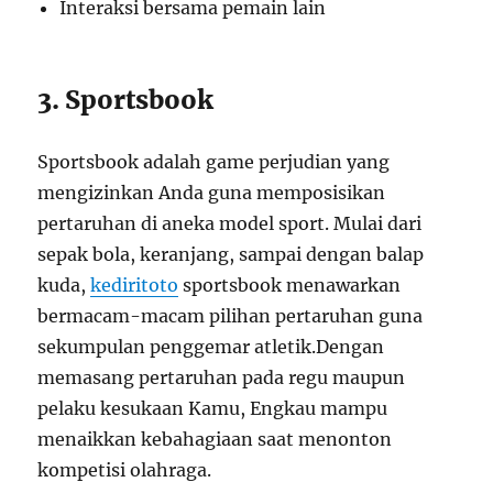
Interaksi bersama pemain lain
3. Sportsbook
Sportsbook adalah game perjudian yang
mengizinkan Anda guna memposisikan
pertaruhan di aneka model sport. Mulai dari
sepak bola, keranjang, sampai dengan balap
kuda,
kediritoto
sportsbook menawarkan
bermacam-macam pilihan pertaruhan guna
sekumpulan penggemar atletik.Dengan
memasang pertaruhan pada regu maupun
pelaku kesukaan Kamu, Engkau mampu
menaikkan kebahagiaan saat menonton
kompetisi olahraga.