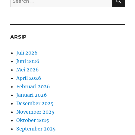
for:
ARSIP
Juli 2026
Juni 2026
Mei 2026
April 2026
Februari 2026
Januari 2026
Desember 2025
November 2025
Oktober 2025
September 2025