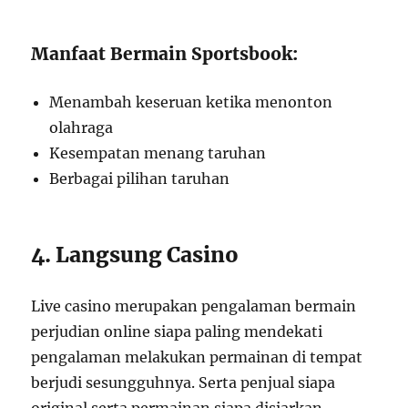
Manfaat Bermain Sportsbook:
Menambah keseruan ketika menonton
olahraga
Kesempatan menang taruhan
Berbagai pilihan taruhan
4. Langsung Casino
Live casino merupakan pengalaman bermain
perjudian online siapa paling mendekati
pengalaman melakukan permainan di tempat
berjudi sesungguhnya. Serta penjual siapa