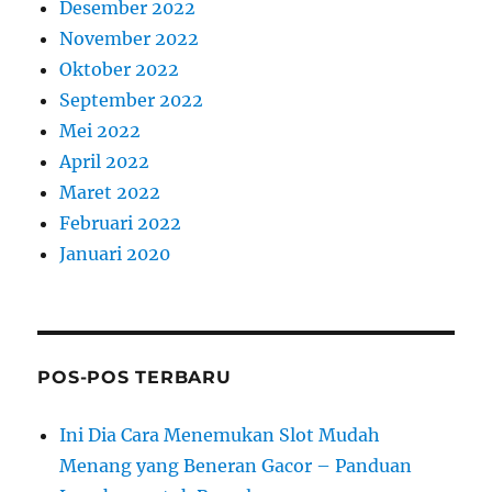
Desember 2022
November 2022
Oktober 2022
September 2022
Mei 2022
April 2022
Maret 2022
Februari 2022
Januari 2020
POS-POS TERBARU
Ini Dia Cara Menemukan Slot Mudah
Menang yang Beneran Gacor – Panduan