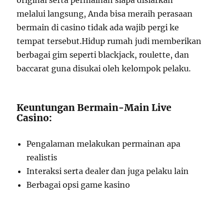
original serta permainan siapa disiarkan
melalui langsung, Anda bisa meraih perasaan
bermain di casino tidak ada wajib pergi ke
tempat tersebut.Hidup rumah judi memberikan
berbagai gim seperti blackjack, roulette, dan
baccarat guna disukai oleh kelompok pelaku.
Keuntungan Bermain-Main Live
Casino:
Pengalaman melakukan permainan apa
realistis
Interaksi serta dealer dan juga pelaku lain
Berbagai opsi game kasino