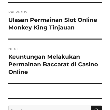
Navigasi
PREVIOUS
pos
Ulasan Permainan Slot Online
Previous
post:
Monkey King Tinjauan
NEXT
Keuntungan Melakukan
Next
post:
Permainan Baccarat di Casino
Online
SE
Search