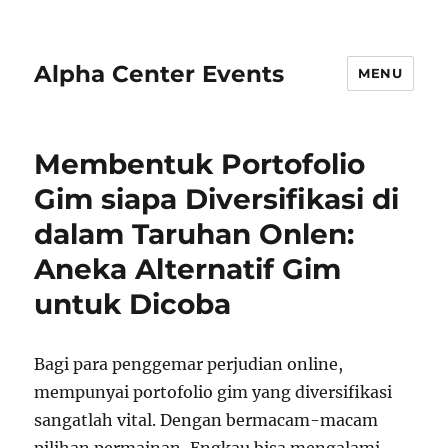
Alpha Center Events
MENU
Membentuk Portofolio
Gim siapa Diversifikasi di
dalam Taruhan Onlen:
Aneka Alternatif Gim
untuk Dicoba
Bagi para penggemar perjudian online,
mempunyai portofolio gim yang diversifikasi
sangatlah vital. Dengan bermacam-macam