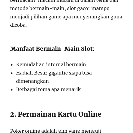
bermacam-macam macam di dalam tema dan
metode bermain-main, slot gacor mampu
menjadi pilihan game apa menyenangkan guna
dicoba.
Manfaat Bermain-Main Slot:
Kemudahan internal bermain
Hadiah Besar gigantic siapa bisa
dimenangkan
Berbagai tema apa menarik
2. Permainan Kartu Online
Poker online adalah gim yang menguji