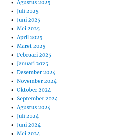
Agustus 2025
Juli 2025
Juni 2025
Mei 2025
April 2025
Maret 2025
Februari 2025
Januari 2025
Desember 2024
November 2024
Oktober 2024
September 2024
Agustus 2024
Juli 2024
Juni 2024
Mei 2024