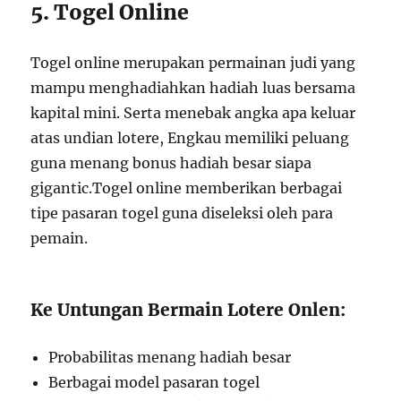
5. Togel Online
Togel online merupakan permainan judi yang
mampu menghadiahkan hadiah luas bersama
kapital mini. Serta menebak angka apa keluar
atas undian lotere, Engkau memiliki peluang
guna menang bonus hadiah besar siapa
gigantic.Togel online memberikan berbagai
tipe pasaran togel guna diseleksi oleh para
pemain.
Ke Untungan Bermain Lotere Onlen:
Probabilitas menang hadiah besar
Berbagai model pasaran togel