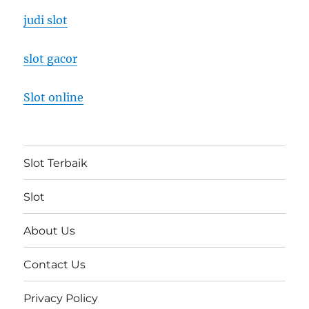
judi slot
slot gacor
Slot online
Slot Terbaik
Slot
About Us
Contact Us
Privacy Policy