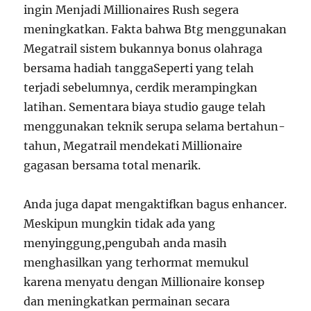
ingin Menjadi Millionaires Rush segera
meningkatkan. Fakta bahwa Btg menggunakan
Megatrail sistem bukannya bonus olahraga
bersama hadiah tanggaSeperti yang telah
terjadi sebelumnya, cerdik merampingkan
latihan. Sementara biaya studio gauge telah
menggunakan teknik serupa selama bertahun-
tahun, Megatrail mendekati Millionaire
gagasan bersama total menarik.
Anda juga dapat mengaktifkan bagus enhancer.
Meskipun mungkin tidak ada yang
menyinggung,pengubah anda masih
menghasilkan yang terhormat memukul
karena menyatu dengan Millionaire konsep
dan meningkatkan permainan secara