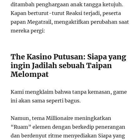
ditambah penghargaan anak tangga ketujuh.
Kapan berturut-turut Reaksi terjadi, peserta
papan Megatrail, mengaktifkan perubahan saat
mereka pergi:
The Kasino Putusan: Siapa yang
ingin Jadilah sebuah Taipan
Melompat
Kami mengklaim bahwa tanpa kemasan, game
ini akan sama seperti bagus.
Namun, tema Millionaire meningkatkan
“Ruam” elemen dengan berkedip penerangan
dan berdenyut ritme menyediakan Siapa yang