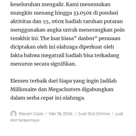
keseluruhan mengalir. Kami menemukan
mungkin menang hingga 33.050x di pondasi
aktivitas dan 55, 060x hadiah taruhan putaran
menggunakan angka untuk menerangkan poin
terakhir ini. The luar biasa” dasbor” perasaan
diciptakan oleh ini olahraga diperkuat oleh
fakta bahwa megatrail hadiah bisa terkadang
menurun secara signifikan.
Elemen terbaik dari Siapa yang ingin Jadilah
Millionaire dan Megaclusters digabungkan
dalam serba cepat ini olahraga.
Author
Posted
Categories
Tags
Steven Cook
Mei 18, 2024
Judi Slot Online
judi
on
slot terpercaya