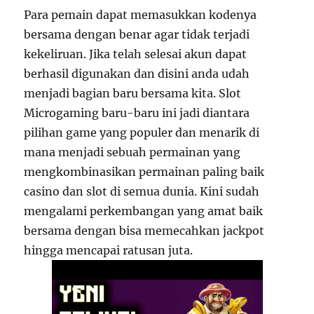
Para pemain dapat memasukkan kodenya
bersama dengan benar agar tidak terjadi
kekeliruan. Jika telah selesai akun dapat
berhasil digunakan dan disini anda udah
menjadi bagian baru bersama kita. Slot
Microgaming baru-baru ini jadi diantara
pilihan game yang populer dan menarik di
mana menjadi sebuah permainan yang
mengkombinasikan permainan paling baik
casino dan slot di semua dunia. Kini sudah
mengalami perkembangan yang amat baik
bersama dengan bisa memecahkan jackpot
hingga mencapai ratusan juta.