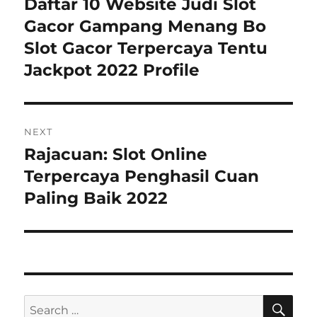
Daftar 10 Website Judi Slot
Previous
post:
Gacor Gampang Menang Bo
Slot Gacor Terpercaya Tentu
Jackpot 2022 Profile
NEXT
Rajacuan: Slot Online
Next
post:
Terpercaya Penghasil Cuan
Paling Baik 2022
SE
Search