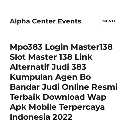
Alpha Center Events
MENU
Mpo383 Login Master138
Slot Master 138 Link
Alternatif Judi 383
Kumpulan Agen Bo
Bandar Judi Online Resmi
Terbaik Download Wap
Apk Mobile Terpercaya
Indonesia 2022