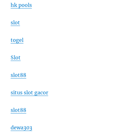
hk pools
slot
togel
Slot
slot88
situs slot gacor
slot88
dewa303