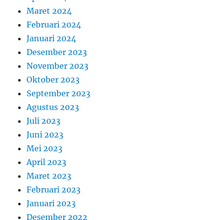
Maret 2024
Februari 2024
Januari 2024
Desember 2023
November 2023
Oktober 2023
September 2023
Agustus 2023
Juli 2023
Juni 2023
Mei 2023
April 2023
Maret 2023
Februari 2023
Januari 2023
Desember 2022