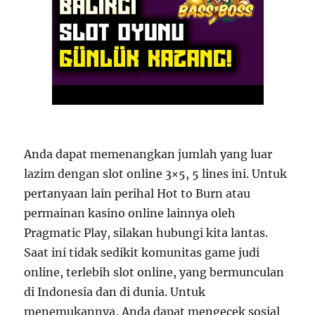
Anda dapat memenangkan jumlah yang luar
lazim dengan slot online 3×5, 5 lines ini. Untuk
pertanyaan lain perihal Hot to Burn atau
permainan kasino online lainnya oleh
Pragmatic Play, silakan hubungi kita lantas.
Saat ini tidak sedikit komunitas game judi
online, terlebih slot online, yang bermunculan
di Indonesia dan di dunia. Untuk
menemukannya, Anda dapat mengecek sosial