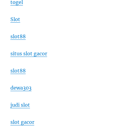
togel
Slot
slot88
situs slot gacor
slot88
dewa303
judi slot
slot gacor