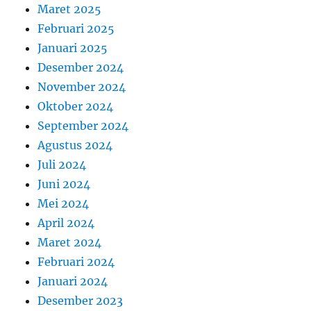
Maret 2025
Februari 2025
Januari 2025
Desember 2024
November 2024
Oktober 2024
September 2024
Agustus 2024
Juli 2024
Juni 2024
Mei 2024
April 2024
Maret 2024
Februari 2024
Januari 2024
Desember 2023