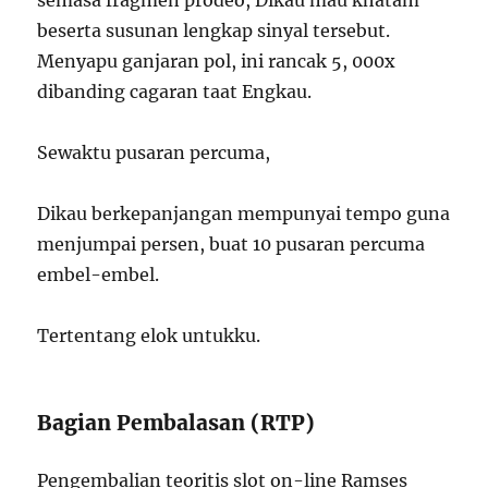
semasa fragmen prodeo, Dikau mau khatam
beserta susunan lengkap sinyal tersebut.
Menyapu ganjaran pol, ini rancak 5, 000x
dibanding cagaran taat Engkau.
Sewaktu pusaran percuma,
Dikau berkepanjangan mempunyai tempo guna
menjumpai persen, buat 10 pusaran percuma
embel-embel.
Tertentang elok untukku.
Bagian Pembalasan (RTP)
Pengembalian teoritis slot on-line Ramses