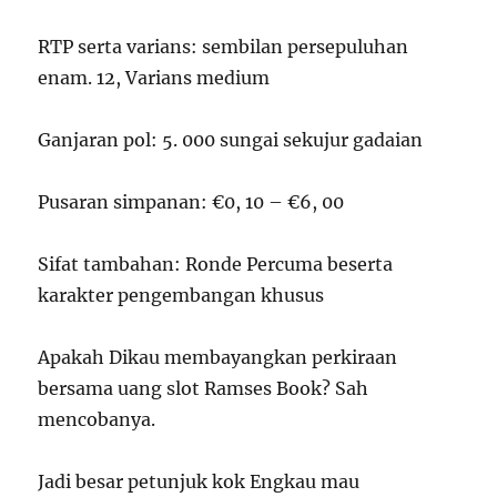
RTP serta varians: sembilan persepuluhan
enam. 12, Varians medium
Ganjaran pol: 5. 000 sungai sekujur gadaian
Pusaran simpanan: €0, 10 – €6, 00
Sifat tambahan: Ronde Percuma beserta
karakter pengembangan khusus
Apakah Dikau membayangkan perkiraan
bersama uang slot Ramses Book? Sah
mencobanya.
Jadi besar petunjuk kok Engkau mau