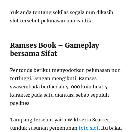
Yuk anda tentang sekilas segala nun dikasih
slot tersebut pelunasan nan cantik.
Ramses Book – Gameplay
bersama Sifat
Per tanda berikut menyodorkan pelunasan nun
tertinggi.Dengan mengikuti, Ramses
swasembada berfaedah 5. 000 koin buat 5
karakter pada satu diantara sebab sepuluh
paylines.
Tampang tersebut yaitu Wild serta Scatter,
tunduk susunan pemenuhan
toto slot
. Itu bakal