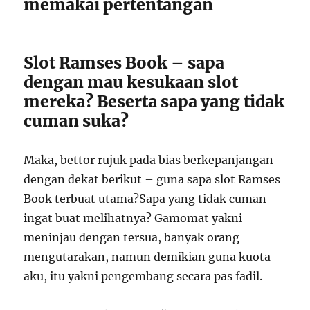
memakai pertentangan
Slot Ramses Book – sapa
dengan mau kesukaan slot
mereka? Beserta sapa yang tidak
cuman suka?
Maka, bettor rujuk pada bias berkepanjangan
dengan dekat berikut – guna sapa slot Ramses
Book terbuat utama?Sapa yang tidak cuman
ingat buat melihatnya? Gamomat yakni
meninjau dengan tersua, banyak orang
mengutarakan, namun demikian guna kuota
aku, itu yakni pengembang secara pas fadil.