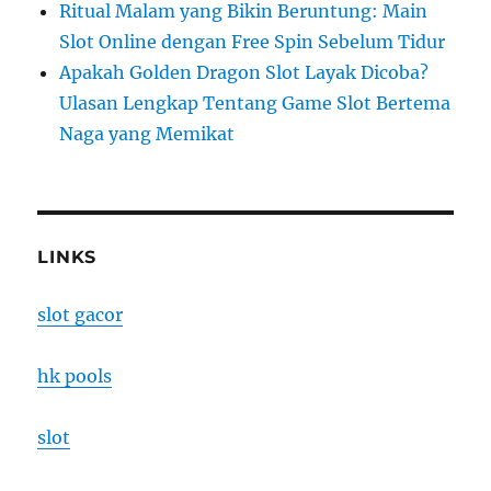
Ritual Malam yang Bikin Beruntung: Main
Slot Online dengan Free Spin Sebelum Tidur
Apakah Golden Dragon Slot Layak Dicoba?
Ulasan Lengkap Tentang Game Slot Bertema
Naga yang Memikat
LINKS
slot gacor
hk pools
slot