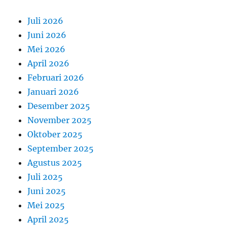
Juli 2026
Juni 2026
Mei 2026
April 2026
Februari 2026
Januari 2026
Desember 2025
November 2025
Oktober 2025
September 2025
Agustus 2025
Juli 2025
Juni 2025
Mei 2025
April 2025