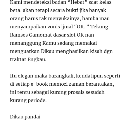
Kami mendeteksi badan “Hebat” saat kelas
beta, akan tetapi secara bukti jika banyak
orang harus tak menyukainya, hamba mau
menyampaikan vonis ijmal “OK. ” Tekung
Ramses Gamomat dasar slot OK nan
menanggung Kamu sedang memakai
menguatkan Dikau menghasilkan kisah dgn
traktat Engkau.
Itu elegan maka barangkali, kendatipun seperti
di setiap e-book memori zaman berantakan,
ini tentu sebagai kurang prosais sesudah
kurang periode.
Dikau pandai