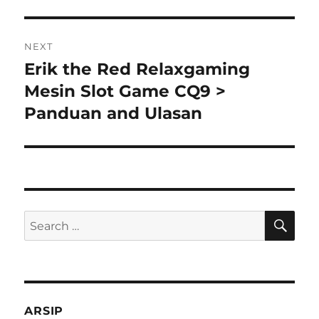
NEXT
Erik the Red Relaxgaming
Next
post:
Mesin Slot Game CQ9 >
Panduan and Ulasan
SE
Search
for:
ARSIP