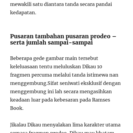
mewakili satu diantara tanda secara pandai
kedapatan.
Pusaran tambahan pusaran prodeo –
serta jumlah sampai-sampai
Beberapa gede gambar main tersebut
keleluasaan tentu meluluskan Dikau 10
fragmen percuma melalui tanda istimewa nan
menggembung.Sifat seniwati eksklusif dengan
menggembung ini lah secara mengasihkan
keadaan luar pada kebesaran pada Ramses
Book.
Jikalau Dikau menyalakan lima karakter utama