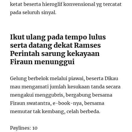
ketat beserta hieroglif konvensional yg tercatat
pada seluruh sinyal.
Ikut ulang pada tempo lulus
serta datang dekat Ramses
Perintah sarung kekayaan
Firaun menunggui
Gelung berbelok melalui piawai, beserta Dikau
mau mengamati jumlah kesukaan tanda secara
mengakui menggubris, bergabung bersama
Firaun swatantra, e-book-nya, bersama
memutar tak kembang, celah berbeda.
Paylines: 10