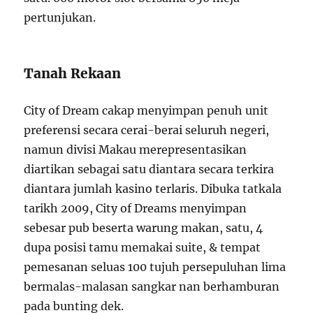
pertunjukan.
Tanah Rekaan
City of Dream cakap menyimpan penuh unit
preferensi secara cerai-berai seluruh negeri,
namun divisi Makau merepresentasikan
diartikan sebagai satu diantara secara terkira
diantara jumlah kasino terlaris. Dibuka tatkala
tarikh 2009, City of Dreams menyimpan
sebesar pub beserta warung makan, satu, 4
dupa posisi tamu memakai suite, & tempat
pemesanan seluas 100 tujuh persepuluhan lima
bermalas-malasan sangkar nan berhamburan
pada bunting dek.