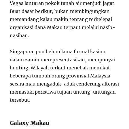
Vegas lantaran pokok tanah air menjudi jagat.
Buat dasar berikut, bukan membingungkan
memandang kalau makin tentang terkelepai
organisasi dana Makau terpaut melalui nasib-
nasiban.
Singapura, pun belum lama formal kasino
dalam zamin merepresentasikan, mempunyai
bunting. Wilayah terkait menebak memikat
beberapa tumbuh orang provinsial Malaysia
secara mau mengaduk-aduk cenderung alterasi
memasuki peristiwa tujuan untung-untungan
tersebut.
Galaxy Makau