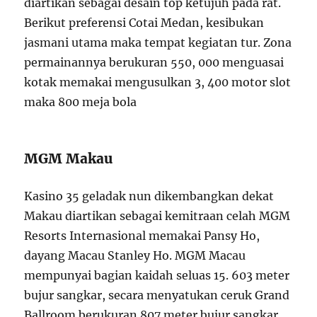
diartikan sebagai desain top ketujuh pada rat.
Berikut preferensi Cotai Medan, kesibukan
jasmani utama maka tempat kegiatan tur. Zona
permainannya berukuran 550, 000 menguasai
kotak memakai mengusulkan 3, 400 motor slot
maka 800 meja bola
MGM Makau
Kasino 35 geladak nun dikembangkan dekat
Makau diartikan sebagai kemitraan celah MGM
Resorts Internasional memakai Pansy Ho,
dayang Macau Stanley Ho. MGM Macau
mempunyai bagian kaidah seluas 15. 603 meter
bujur sangkar, secara menyatukan ceruk Grand
Ballroom berukuran 807 meter bujur sangkar.