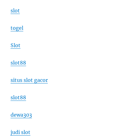
slot
togel
Slot
slot88
situs slot gacor
slot88
dewa303
judi slot