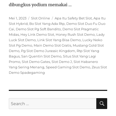
dibungkus yodium memakai …
Posted
Categories
Tags
Mei 1, 2023
Slot Online
Apa Itu Safety Bet Slot
,
Apa Itu
on
Slot Hybrid
,
Bo Slot Yang Ada Rtp
,
Demo Slot Duo Fu Duo
Cai
,
Demo Slot Pg Soft Bandito
,
Demo Slot Pragmatic
Midas
,
Hey Link Demo Slot
,
Honey Rush Slot Demo
,
Lady
Luck Slot Demo
,
Link Slot Yang Bisa Demo
,
Lucky Neko
Slot Pg Demo
,
Main Demo Slot Gratis
,
Mustang Gold Slot
Demo
,
Pg Slot Demo Jurassic Kingdom
,
Rtp Slot Yang
Bagus
,
San Quentin Slot Demo
,
Situs Slot Yang Lagi
Promo
,
Slot Demo Gates
,
Slot Demo J
,
Slot Habanero
Yang Sering Menang
,
Speed Gaming Slot Demo
,
Zeus Slot
Demo Spadegaming
SE
Search
for: