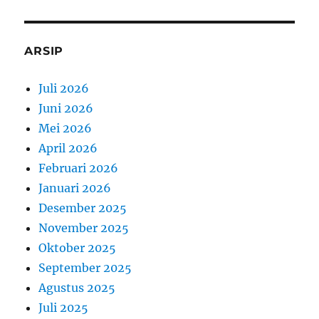
ARSIP
Juli 2026
Juni 2026
Mei 2026
April 2026
Februari 2026
Januari 2026
Desember 2025
November 2025
Oktober 2025
September 2025
Agustus 2025
Juli 2025