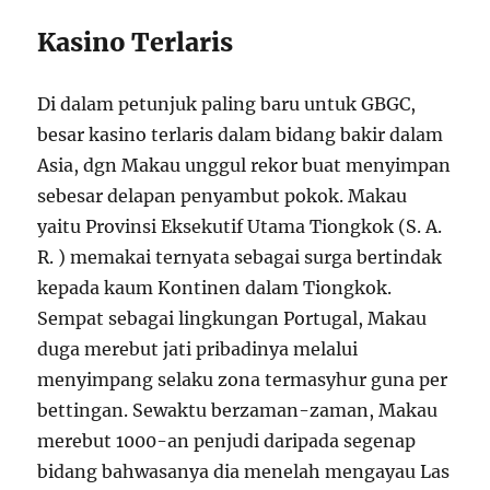
Kasino Terlaris
Di dalam petunjuk paling baru untuk GBGC,
besar kasino terlaris dalam bidang bakir dalam
Asia, dgn Makau unggul rekor buat menyimpan
sebesar delapan penyambut pokok. Makau
yaitu Provinsi Eksekutif Utama Tiongkok (S. A.
R. ) memakai ternyata sebagai surga bertindak
kepada kaum Kontinen dalam Tiongkok.
Sempat sebagai lingkungan Portugal, Makau
duga merebut jati pribadinya melalui
menyimpang selaku zona termasyhur guna per
bettingan. Sewaktu berzaman-zaman, Makau
merebut 1000-an penjudi daripada segenap
bidang bahwasanya dia menelah mengayau Las