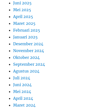
Juni 2025
Mei 2025
April 2025
Maret 2025
Februari 2025
Januari 2025
Desember 2024
November 2024
Oktober 2024
September 2024
Agustus 2024
Juli 2024
Juni 2024
Mei 2024
April 2024
Maret 2024