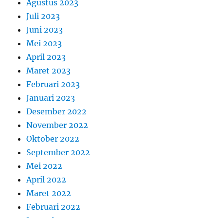
Agustus 2023
Juli 2023
Juni 2023
Mei 2023
April 2023
Maret 2023
Februari 2023
Januari 2023
Desember 2022
November 2022
Oktober 2022
September 2022
Mei 2022
April 2022
Maret 2022
Februari 2022