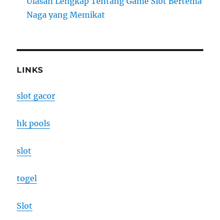
Ulasan Lengkap Tentang Game Slot Bertema
Naga yang Memikat
LINKS
slot gacor
hk pools
slot
togel
Slot