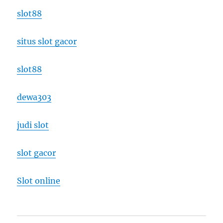
slot88
situs slot gacor
slot88
dewa303
judi slot
slot gacor
Slot online