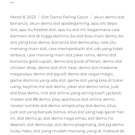
…
Posted
Categories
Tags
Maret 8, 2023
Slot Demo Paling Gacor
akun demo slot
on
bonanza
,
akun demo slot spadegaming
,
apa arti depo
slot
,
apa itu freebet slot
,
apa itu slot ml
,
bagaimana cara
bermain slot di higgs domino
,
bo slot bisa main demo
,
bo
slot yang bisa demo
,
bonanza slot demo play
,
cara jitu
menang main slot
,
cara memperbaiki slot usb yang tidak
terbaca
,
cara menang main slot joker roma
,
demo slot
bonanza gold rupiah
,
demo slot book of fallen
,
demo slot
chicken drop
,
demo slot chili heat
,
demo slot madame
megaways
,
demo slot pg sof
,
demo slot vegas magic
,
game domino yang ada slot
,
game slot yang bisa di tukar
uang
,
heylink.me slot demo
,
joker slot demo roma
,
judi
slot bisa demo
,
link slot online yang sering kasih jackpot
,
master slot 88 demo
,
play spartacus slot online demo
,
rooster rumble slot demo
,
simple play slot demo
,
situs
judi slot yang banyak bonus
,
situs slot yang lagi gacor hari
ini
,
slot demo jp
,
slot demo naga emas
,
slot demo no
deposit
,
slot demo pp
,
slot demo pragmatig
,
slot pg demo
lucky neko
,
slot yang mudah menang
,
yang di maksud dc