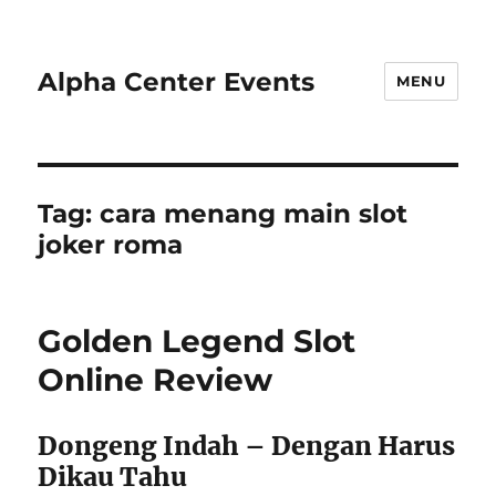
Alpha Center Events
MENU
Tag:
cara menang main slot
joker roma
Golden Legend Slot
Online Review
Dongeng Indah – Dengan Harus
Dikau Tahu