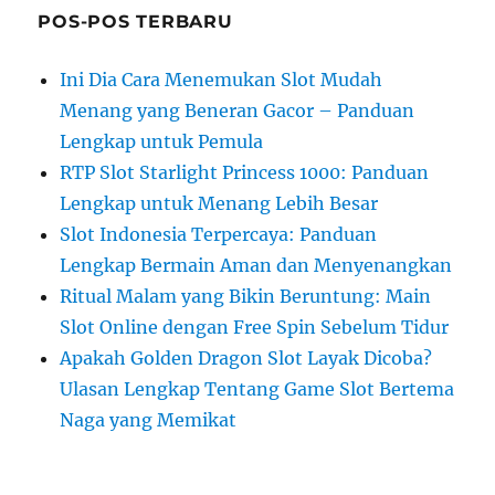
POS-POS TERBARU
Ini Dia Cara Menemukan Slot Mudah
Menang yang Beneran Gacor – Panduan
Lengkap untuk Pemula
RTP Slot Starlight Princess 1000: Panduan
Lengkap untuk Menang Lebih Besar
Slot Indonesia Terpercaya: Panduan
Lengkap Bermain Aman dan Menyenangkan
Ritual Malam yang Bikin Beruntung: Main
Slot Online dengan Free Spin Sebelum Tidur
Apakah Golden Dragon Slot Layak Dicoba?
Ulasan Lengkap Tentang Game Slot Bertema
Naga yang Memikat