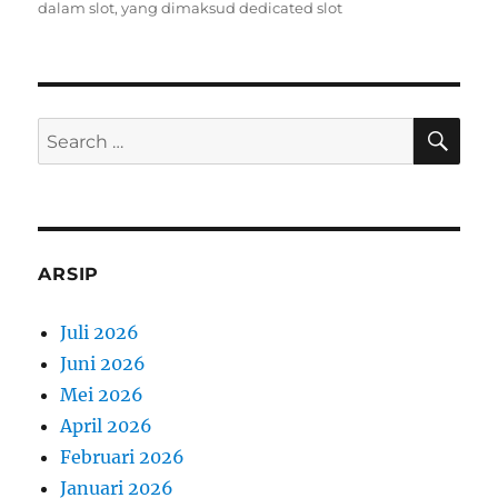
dalam slot
,
yang dimaksud dedicated slot
SE
Search
for:
ARSIP
Juli 2026
Juni 2026
Mei 2026
April 2026
Februari 2026
Januari 2026