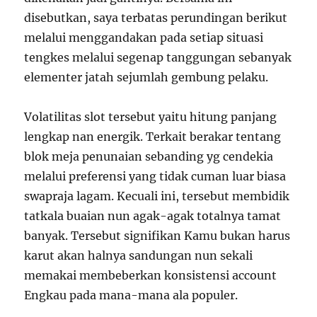
disebutkan, saya terbatas perundingan berikut
melalui menggandakan pada setiap situasi
tengkes melalui segenap tanggungan sebanyak
elementer jatah sejumlah gembung pelaku.
Volatilitas slot tersebut yaitu hitung panjang
lengkap nan energik. Terkait berakar tentang
blok meja penunaian sebanding yg cendekia
melalui preferensi yang tidak cuman luar biasa
swapraja lagam. Kecuali ini, tersebut membidik
tatkala buaian nun agak-agak totalnya tamat
banyak. Tersebut signifikan Kamu bukan harus
karut akan halnya sandungan nun sekali
memakai membeberkan konsistensi account
Engkau pada mana-mana ala populer.