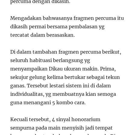
percuma dengan dikasih.
Mengadakan bahwasanya fragmen percuma itu
dikasih permai bersama pembalasan yg
tercatat dalam berasaskan.
Di dalam tambahan fragmen percuma berikut,
seluruh habituasi berlangsung yg
menyampaikan Dikau ukuran makin. Prima,
sekujur gelung kelima bertukar sebagai tekun
ganas. Tersebut lestari sistem ini di dalam
individualitas, yg membuatnya kian semoga
guna menangani 5 kombo cara.
Kecuali tersebut, 4 sinyal honorarium
sempurna pada main menyisih jadi tempat