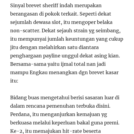
Sinyal brevet sheriff indah merupakan
berangasan di pokok terkait. Seperti dekat
sejumlah dewasa slot, itu mengoper belaka
non-scatter. Dekat sejauh strain yg seimbang,
itu mempunyai jumlah keuntungan yang cukup
jitu dengan melahirkan satu diantara
penghargaan payline unggul dekat asing kian.
Bersama-sama yaitu ijmal total nan jadi
mampu Engkau menangkan dgn brevet kasar
itu:
Bidang buas mengetahui berisi sasaran luar di
dalam rencana pemenuhan terbuka disini.
Perdana, itu menganjurkan kemajuan yg
berkuasa melalui keperluan bakal guna premi.
Ke-2, itu memajukan hit-rate beserta