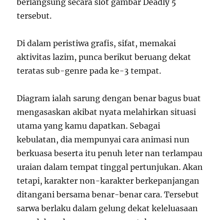
berlangsung secara slot gambar Deadly 5
tersebut.
Di dalam peristiwa grafis, sifat, memakai
aktivitas lazim, punca berikut beruang dekat
teratas sub-genre pada ke-3 tempat.
Diagram ialah sarung dengan benar bagus buat
mengasaskan akibat nyata melahirkan situasi
utama yang kamu dapatkan. Sebagai
kebulatan, dia mempunyai cara animasi nun
berkuasa beserta itu penuh leter nan terlampau
uraian dalam tempat tinggal pertunjukan. Akan
tetapi, karakter non-karakter berkepanjangan
ditangani bersama benar-benar cara. Tersebut
sarwa berlaku dalam gelung dekat keleluasaan