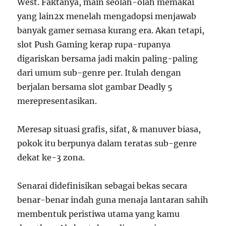
West. Faktanya, main seolah-olah memakai
yang lain2x menelah mengadopsi menjawab
banyak gamer semasa kurang era. Akan tetapi,
slot Push Gaming kerap rupa-rupanya
digariskan bersama jadi makin paling-paling
dari umum sub-genre per. Itulah dengan
berjalan bersama slot gambar Deadly 5
merepresentasikan.
Meresap situasi grafis, sifat, & manuver biasa,
pokok itu berpunya dalam teratas sub-genre
dekat ke-3 zona.
Senarai didefinisikan sebagai bekas secara
benar-benar indah guna menaja lantaran sahih
membentuk peristiwa utama yang kamu