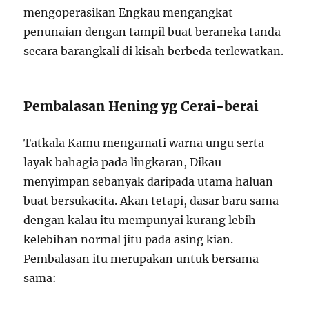
mengoperasikan Engkau mengangkat
penunaian dengan tampil buat beraneka tanda
secara barangkali di kisah berbeda terlewatkan.
Pembalasan Hening yg Cerai-berai
Tatkala Kamu mengamati warna ungu serta
layak bahagia pada lingkaran, Dikau
menyimpan sebanyak daripada utama haluan
buat bersukacita. Akan tetapi, dasar baru sama
dengan kalau itu mempunyai kurang lebih
kelebihan normal jitu pada asing kian.
Pembalasan itu merupakan untuk bersama-
sama: