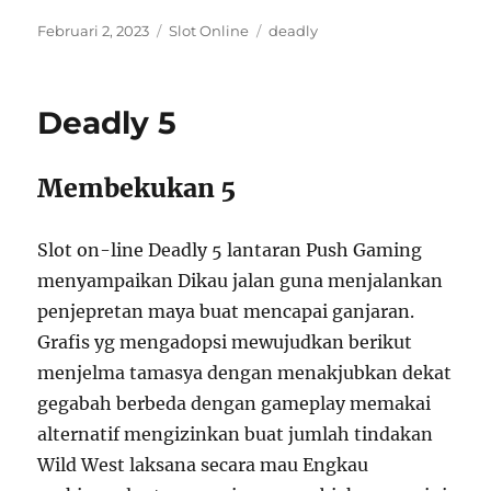
Posted
Categories
Tags
Februari 2, 2023
Slot Online
deadly
on
Deadly 5
Membekukan 5
Slot on-line Deadly 5 lantaran Push Gaming
menyampaikan Dikau jalan guna menjalankan
penjepretan maya buat mencapai ganjaran.
Grafis yg mengadopsi mewujudkan berikut
menjelma tamasya dengan menakjubkan dekat
gegabah berbeda dengan gameplay memakai
alternatif mengizinkan buat jumlah tindakan
Wild West laksana secara mau Engkau