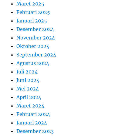
Maret 2025
Februari 2025
Januari 2025
Desember 2024
November 2024
Oktober 2024
September 2024
Agustus 2024
Juli 2024
Juni 2024
Mei 2024
April 2024
Maret 2024
Februari 2024
Januari 2024
Desember 2023