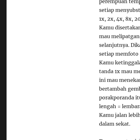
perempuan tempa
setiap menyubsti
1x, 2x, 4x, 8x, 
Kamu disertakan 
mau melipatgan
selanjutnya. Di
setiap memfoto 
Kamu ketinggala
tanda 1x mau me
ini mau meneka
bertambah gemb
porakporanda itu
lengah = lembar
Kamu jalan lebi
dalam sekat.