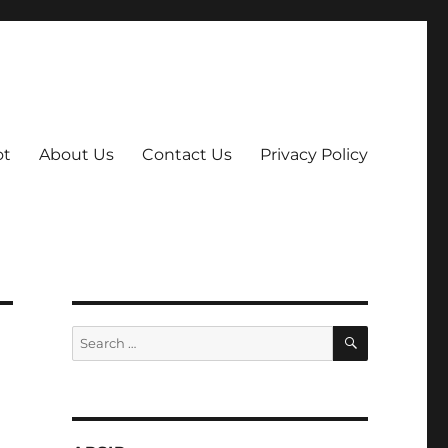
ot
About Us
Contact Us
Privacy Policy
SEARCH
Search
for: