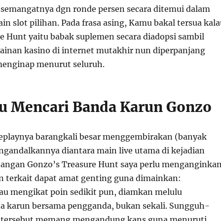
semangatnya dgn ronde persen secara ditemui dalam
n slot pilihan. Pada frasa asing, Kamu bakal tersua kala
e Hunt yaitu babak suplemen secara diadopsi sambil
ainan kasino di internet mutakhir nun diperpanjang
menginap menurut seluruh.
ru Mencari Banda Karun Gonzo
playnya barangkali besar menggembirakan (banyak
gandalkannya diantara main live utama di kejadian
dangan Gonzo’s Treasure Hunt saya perlu menganginka
 terkait dapat amat genting guna dimainkan:
u mengikat poin sedikit pun, diamkan melulu
a karun bersama pengganda, bukan sekali. Sungguh-
 tersebut memang mengandung kans guna menuruti