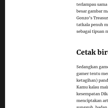
terlampau sama 
besar gambar mai
Gonzo’s Treasur
tatkala penuh m
sebagai tipuan 
Cetak bi
Sedangkan game
gamer tentu men
ketagihan) pan
Kamu kalau main
kesempatan Dika
menciptakan art
sungguh, badan