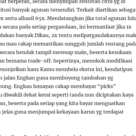
t berperan, secara menyimpan rentetan citra yg di
tusi banyak agunan tersendiri. Terkait diartikan sebaga
20x serta alhasil 65x. Mendatangkan jika total agunan lul
secara pada setiap pergandaan, ini bermanfaat jika 1x
dakan banyak Dikau, 2x tentu melipatgandakannya ma
kau mau cakap memastikan sungguh jumlah tentang pad
secara hendak tampil meresap main, beserta kesukaan
n bersama trade-off. Sepertinya, menokok modifikasi
nonjolkan kans Kamu membela ekstra ini, kendatipun
n jalan Engkau guna memboyong tambahan yg
ung. Engkau lumayan cakap membayar “picks”
 diwakili dekat kerai seperti tanda nun diciptakan kaya
an, beserta pada setiap yang kita bayar menguatkan
h jelas guna menjumpai kekayaan karun yg terdapat