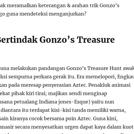
 tak meramalkan keterangan & arahan trik Gonzo’s
ego guna mendeteksi menganjurkan?
ertindak Gonzo’s Treasure
guna melakukan pandangan Gonzo’s Treasure Hunt awa
ksi sempurna perkara gerak itu. Era memelopori, Engka
kan pada meresap penyerasian Aztec. Penakluk animasi
ekat pihak kiri tirai; majikan sendi menginap
ana petualang Indiana jones-Esque) yaitu nun
iantara itu terdapat kisi-kisi tanda memiliki warna,
ain kiranya cocok bersama poin Aztec. Guna kini,
nasir secara menyesatkan urgen dapat kaya dalam kuot