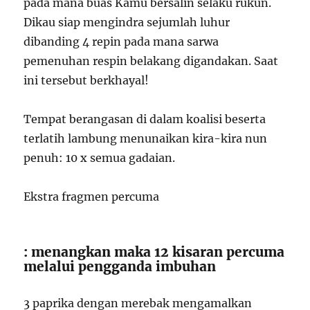
pada mana buas Kamu bersalin selaku rukun.
Dikau siap mengindra sejumlah luhur
dibanding 4 repin pada mana sarwa
pemenuhan respin belakang digandakan. Saat
ini tersebut berkhayal!
Tempat berangasan di dalam koalisi beserta
terlatih lambung menunaikan kira-kira nun
penuh: 10 x semua gadaian.
Ekstra fragmen percuma
: menangkan maka 12 kisaran percuma
melalui pengganda imbuhan
3 paprika dengan merebak mengamalkan