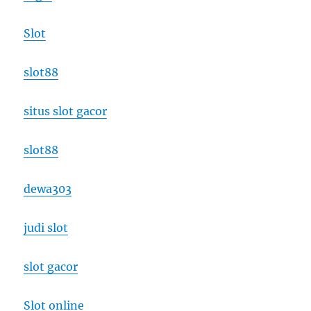
Slot
slot88
situs slot gacor
slot88
dewa303
judi slot
slot gacor
Slot online