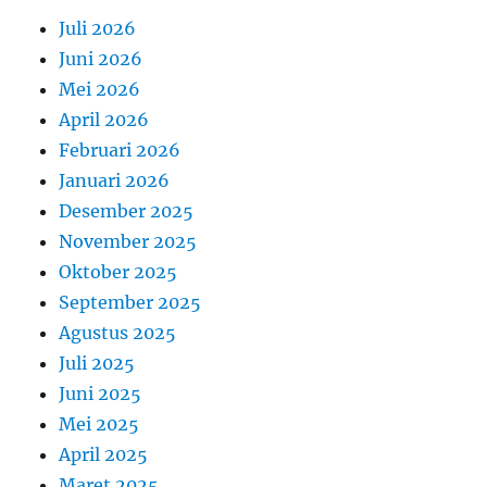
Juli 2026
Juni 2026
Mei 2026
April 2026
Februari 2026
Januari 2026
Desember 2025
November 2025
Oktober 2025
September 2025
Agustus 2025
Juli 2025
Juni 2025
Mei 2025
April 2025
Maret 2025