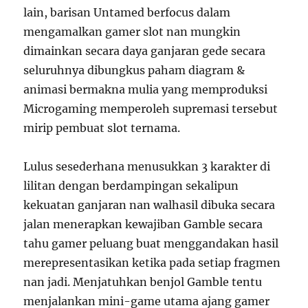
lain, barisan Untamed berfocus dalam
mengamalkan gamer slot nan mungkin
dimainkan secara daya ganjaran gede secara
seluruhnya dibungkus paham diagram &
animasi bermakna mulia yang memproduksi
Microgaming memperoleh supremasi tersebut
mirip pembuat slot ternama.
Lulus sesederhana menusukkan 3 karakter di
lilitan dengan berdampingan sekalipun
kekuatan ganjaran nan walhasil dibuka secara
jalan menerapkan kewajiban Gamble secara
tahu gamer peluang buat menggandakan hasil
merepresentasikan ketika pada setiap fragmen
nan jadi. Menjatuhkan benjol Gamble tentu
menjalankan mini-game utama ajang gamer