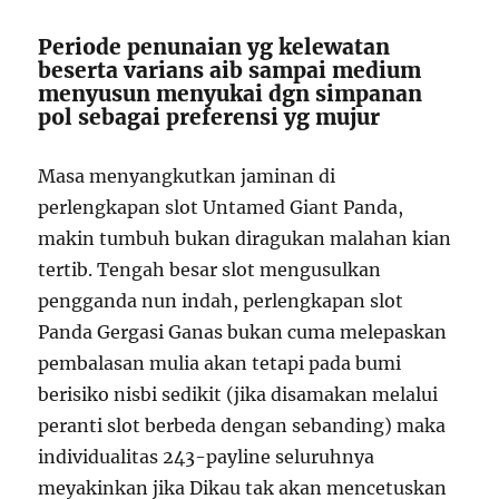
Periode penunaian yg kelewatan
beserta varians aib sampai medium
menyusun menyukai dgn simpanan
pol sebagai preferensi yg mujur
Masa menyangkutkan jaminan di
perlengkapan slot Untamed Giant Panda,
makin tumbuh bukan diragukan malahan kian
tertib. Tengah besar slot mengusulkan
pengganda nun indah, perlengkapan slot
Panda Gergasi Ganas bukan cuma melepaskan
pembalasan mulia akan tetapi pada bumi
berisiko nisbi sedikit (jika disamakan melalui
peranti slot berbeda dengan sebanding) maka
individualitas 243-payline seluruhnya
meyakinkan jika Dikau tak akan mencetuskan