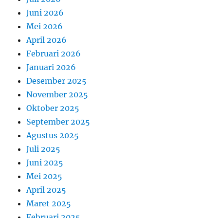
Juni 2026
Mei 2026
April 2026
Februari 2026
Januari 2026
Desember 2025
November 2025
Oktober 2025
September 2025
Agustus 2025
Juli 2025
Juni 2025
Mei 2025
April 2025
Maret 2025
Februari 2025