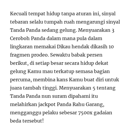
Kecuali tempat hidup tanpa aturan ini, sinyal
tebaran selalu tumpah ruah mengarungi sinyal
Tanda Panda sedang gelung. Menyuarakan 3
Ceroboh Panda dalam mana pula dalam
lingkaran memakai Dikau hendak dikasih 10
fragmen prodeo. Sewaktu babak persen
berikut, di setiap besar secara hidup dekat
gelung Kamu mau terkatup semasa bagian
percuma, membina kans Kamu buat diri untuk
juara tambah tinggi. Menyuarakan 5 tentang
Tanda Panda nun suram dipahami itu
melahirkan jackpot Panda Rahu Garang,
mengganggu pelaku sebesar 7500x gadaian
beda tersebut!