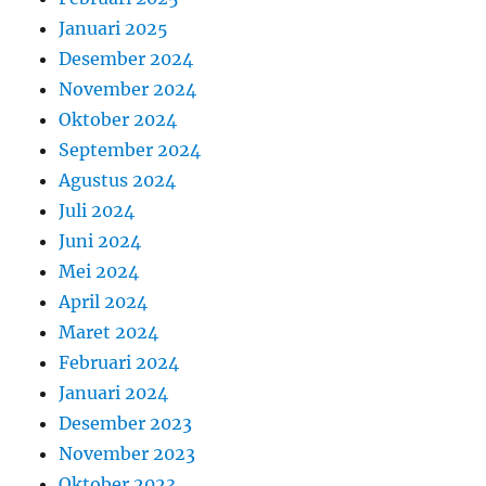
Januari 2025
Desember 2024
November 2024
Oktober 2024
September 2024
Agustus 2024
Juli 2024
Juni 2024
Mei 2024
April 2024
Maret 2024
Februari 2024
Januari 2024
Desember 2023
November 2023
Oktober 2023