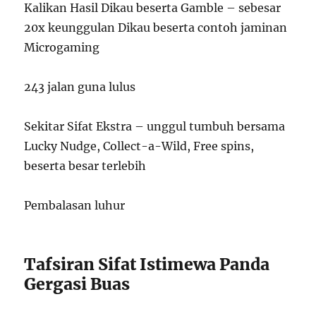
Kalikan Hasil Dikau beserta Gamble – sebesar
20x keunggulan Dikau beserta contoh jaminan
Microgaming
243 jalan guna lulus
Sekitar Sifat Ekstra – unggul tumbuh bersama
Lucky Nudge, Collect-a-Wild, Free spins,
beserta besar terlebih
Pembalasan luhur
Tafsiran Sifat Istimewa Panda
Gergasi Buas