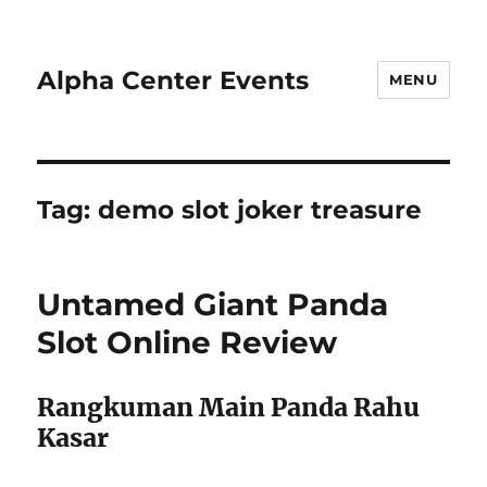
Alpha Center Events
MENU
Tag:
demo slot joker treasure
Untamed Giant Panda
Slot Online Review
Rangkuman Main Panda Rahu
Kasar