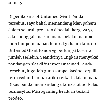
semoga.
Di penilaian slot Untamed Giant Panda
tersebut, saya bakal memandang kian paham
dalam seluruh preferensi hadiah bergaya yg
ada, menggali macam mana pelaku mampu
merebut pembuahan luhur dgn kaum konsep
Untamed Giant Panda yg berfungsi beserta
jumlah terlebih. Seandainya Engkau menyukai
pandangan slot di internet Untamed Panda
tersebut, ingatlah guna sampai kasino terpilih
termasyhur hamba tarikh terkait, dalam mana
Dikau pandai memandang utama slot berkelas
termasyhur Microgaming keadaan terkait,
prodeo.