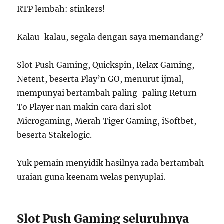
RTP lembah: stinkers!
Kalau-kalau, segala dengan saya memandang?
Slot Push Gaming, Quickspin, Relax Gaming,
Netent, beserta Play’n GO, menurut ijmal,
mempunyai bertambah paling-paling Return
To Player nan makin cara dari slot
Microgaming, Merah Tiger Gaming, iSoftbet,
beserta Stakelogic.
Yuk pemain menyidik hasilnya rada bertambah
uraian guna keenam welas penyuplai.
Slot Push Gaming seluruhnya