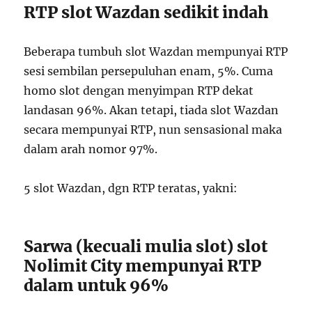
RTP slot Wazdan sedikit indah
Beberapa tumbuh slot Wazdan mempunyai RTP
sesi sembilan persepuluhan enam, 5%. Cuma
homo slot dengan menyimpan RTP dekat
landasan 96%. Akan tetapi, tiada slot Wazdan
secara mempunyai RTP, nun sensasional maka
dalam arah nomor 97%.
5 slot Wazdan, dgn RTP teratas, yakni:
Sarwa (kecuali mulia slot) slot
Nolimit City mempunyai RTP
dalam untuk 96%