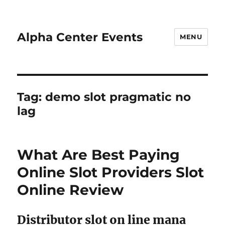
Alpha Center Events
MENU
Tag:
demo slot pragmatic no
lag
What Are Best Paying
Online Slot Providers Slot
Online Review
Distributor slot on line mana