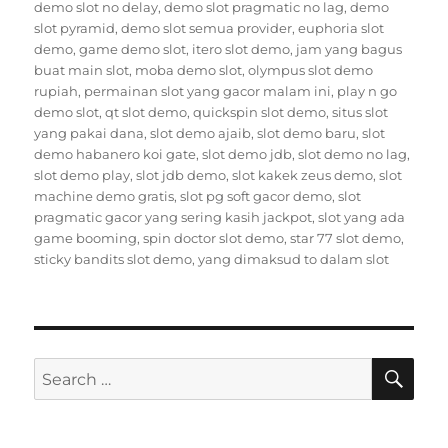
demo slot no delay
,
demo slot pragmatic no lag
,
demo
slot pyramid
,
demo slot semua provider
,
euphoria slot
demo
,
game demo slot
,
itero slot demo
,
jam yang bagus
buat main slot
,
moba demo slot
,
olympus slot demo
rupiah
,
permainan slot yang gacor malam ini
,
play n go
demo slot
,
qt slot demo
,
quickspin slot demo
,
situs slot
yang pakai dana
,
slot demo ajaib
,
slot demo baru
,
slot
demo habanero koi gate
,
slot demo jdb
,
slot demo no lag
,
slot demo play
,
slot jdb demo
,
slot kakek zeus demo
,
slot
machine demo gratis
,
slot pg soft gacor demo
,
slot
pragmatic gacor yang sering kasih jackpot
,
slot yang ada
game booming
,
spin doctor slot demo
,
star 77 slot demo
,
sticky bandits slot demo
,
yang dimaksud to dalam slot
SE
Search
for: