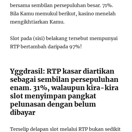
bersama sembilan persepuluhan besar. 71%.
Bila Kamu memukul berikut, kasino menelah
mengikhtiarkan Kamu.
Slot pada (sisi) belakang tersebut mempunyai
RTP bertambah daripada 97%!
Yggdrasil: RTP kasar diartikan
sebagai sembilan persepuluhan
enam. 31%, walaupun kira-kira
slot menyimpan pangkat
pelunasan dengan belum
dibayar
Terselip delapan slot melalui RTP bukan sedikit