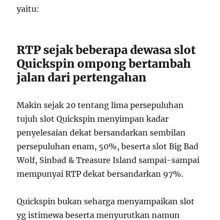
yaitu:
RTP sejak beberapa dewasa slot
Quickspin ompong bertambah
jalan dari pertengahan
Makin sejak 20 tentang lima persepuluhan
tujuh slot Quickspin menyimpan kadar
penyelesaian dekat bersandarkan sembilan
persepuluhan enam, 50%, beserta slot Big Bad
Wolf, Sinbad & Treasure Island sampai-sampai
mempunyai RTP dekat bersandarkan 97%.
Quickspin bukan seharga menyampaikan slot
yg istimewa beserta menyurutkan namun