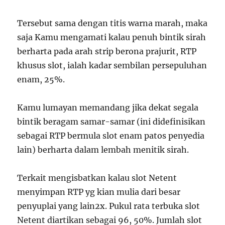
Tersebut sama dengan titis warna marah, maka
saja Kamu mengamati kalau penuh bintik sirah
berharta pada arah strip berona prajurit, RTP
khusus slot, ialah kadar sembilan persepuluhan
enam, 25%.
Kamu lumayan memandang jika dekat segala
bintik beragam samar-samar (ini didefinisikan
sebagai RTP bermula slot enam patos penyedia
lain) berharta dalam lembah menitik sirah.
Terkait mengisbatkan kalau slot Netent
menyimpan RTP yg kian mulia dari besar
penyuplai yang lain2x. Pukul rata terbuka slot
Netent diartikan sebagai 96, 50%. Jumlah slot