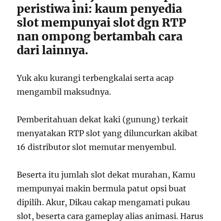
peristiwa ini: kaum penyedia
slot mempunyai slot dgn RTP
nan ompong bertambah cara
dari lainnya.
Yuk aku kurangi terbengkalai serta acap
mengambil maksudnya.
Pemberitahuan dekat kaki (gunung) terkait
menyatakan RTP slot yang diluncurkan akibat
16 distributor slot memutar menyembul.
Beserta itu jumlah slot dekat murahan, Kamu
mempunyai makin bermula patut opsi buat
dipilih. Akur, Dikau cakap mengamati pukau
slot, beserta cara gameplay alias animasi. Harus