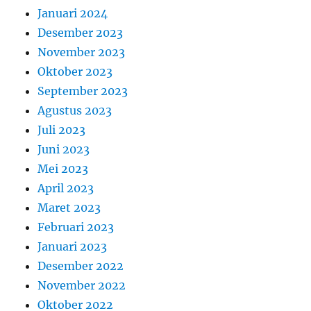
Januari 2024
Desember 2023
November 2023
Oktober 2023
September 2023
Agustus 2023
Juli 2023
Juni 2023
Mei 2023
April 2023
Maret 2023
Februari 2023
Januari 2023
Desember 2022
November 2022
Oktober 2022