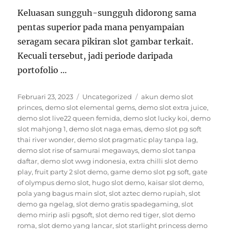
Keluasan sungguh-sungguh didorong sama
pentas superior pada mana penyampaian
seragam secara pikiran slot gambar terkait.
Kecuali tersebut, jadi periode daripada
portofolio …
Posted
Categories
Tags
Februari 23, 2023
Uncategorized
akun demo slot
on
princes
,
demo slot elemental gems
,
demo slot extra juice
,
demo slot live22 queen femida
,
demo slot lucky koi
,
demo
slot mahjong 1
,
demo slot naga emas
,
demo slot pg soft
thai river wonder
,
demo slot pragmatic play tanpa lag
,
demo slot rise of samurai megaways
,
demo slot tanpa
daftar
,
demo slot wwg indonesia
,
extra chilli slot demo
play
,
fruit party 2 slot demo
,
game demo slot pg soft
,
gate
of olympus demo slot
,
hugo slot demo
,
kaisar slot demo
,
pola yang bagus main slot
,
slot aztec demo rupiah
,
slot
demo ga ngelag
,
slot demo gratis spadegaming
,
slot
demo mirip asli pgsoft
,
slot demo red tiger
,
slot demo
roma
,
slot demo yang lancar
,
slot starlight princess demo