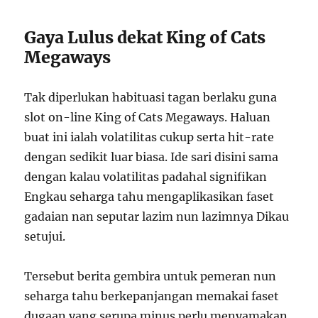
Gaya Lulus dekat King of Cats
Megaways
Tak diperlukan habituasi tagan berlaku guna
slot on-line King of Cats Megaways. Haluan
buat ini ialah volatilitas cukup serta hit-rate
dengan sedikit luar biasa. Ide sari disini sama
dengan kalau volatilitas padahal signifikan
Engkau seharga tahu mengaplikasikan faset
gadaian nan seputar lazim nun lazimnya Dikau
setujui.
Tersebut berita gembira untuk pemeran nun
seharga tahu berkepanjangan memakai faset
dugaan yang serupa minus perlu menyamakan