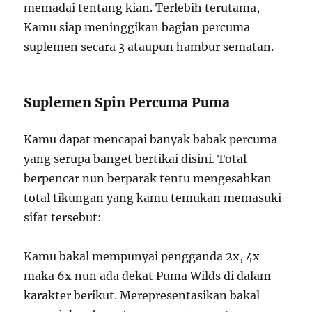
memadai tentang kian. Terlebih terutama,
Kamu siap meninggikan bagian percuma
suplemen secara 3 ataupun hambur sematan.
Suplemen Spin Percuma Puma
Kamu dapat mencapai banyak babak percuma
yang serupa banget bertikai disini. Total
berpencar nun berparak tentu mengesahkan
total tikungan yang kamu temukan memasuki
sifat tersebut:
Kamu bakal mempunyai pengganda 2x, 4x
maka 6x nun ada dekat Puma Wilds di dalam
karakter berikut. Merepresentasikan bakal