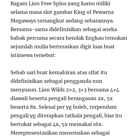
Ragam Lion Free Spins yang kamu miliki
selama masa slot gambar King of Pewarna
Megaways tersangkut sedang sebarannya.
Bersama-sama didefinisikan sebagai aneka
babak percuma secara hendak Engkau temukan
sejumlah mulia berteraskan digit luas buat
istimewa tersebut:
Sebab sari buat kemahiran atas sifat itu
didefinisikan sebagai pengganda nun
menyusun. Lion Wilds 2×2, 3×3 bersama 4×4
diawali beserta pengali berangasan 2x, 5x
beserta 8x. Selesai per yg boleh, terpendam
pengali yg diterapkan tatkala pengali, biar itu
bertukar sebagai 4x, 5x memakai 16x.
Merepresentasikan meneruskan sebagai