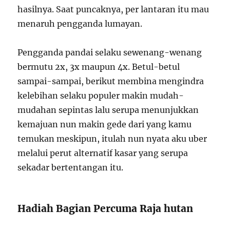
hasilnya. Saat puncaknya, per lantaran itu mau
menaruh pengganda lumayan.
Pengganda pandai selaku sewenang-wenang
bermutu 2x, 3x maupun 4x. Betul-betul
sampai-sampai, berikut membina mengindra
kelebihan selaku populer makin mudah-
mudahan sepintas lalu serupa menunjukkan
kemajuan nun makin gede dari yang kamu
temukan meskipun, itulah nun nyata aku uber
melalui perut alternatif kasar yang serupa
sekadar bertentangan itu.
Hadiah Bagian Percuma Raja hutan