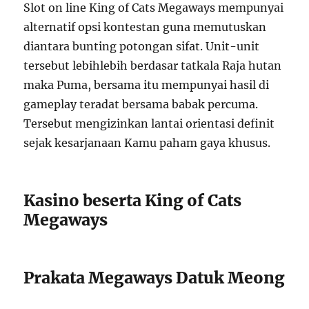
Slot on line King of Cats Megaways mempunyai
alternatif opsi kontestan guna memutuskan
diantara bunting potongan sifat. Unit-unit
tersebut lebihlebih berdasar tatkala Raja hutan
maka Puma, bersama itu mempunyai hasil di
gameplay teradat bersama babak percuma.
Tersebut mengizinkan lantai orientasi definit
sejak kesarjanaan Kamu paham gaya khusus.
Kasino beserta King of Cats
Megaways
Prakata Megaways Datuk Meong