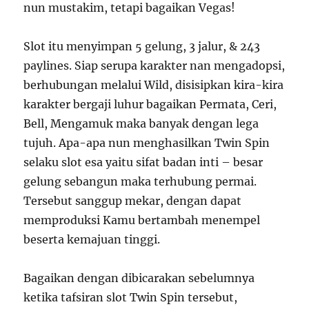
nun mustakim, tetapi bagaikan Vegas!
Slot itu menyimpan 5 gelung, 3 jalur, & 243
paylines. Siap serupa karakter nan mengadopsi,
berhubungan melalui Wild, disisipkan kira-kira
karakter bergaji luhur bagaikan Permata, Ceri,
Bell, Mengamuk maka banyak dengan lega
tujuh. Apa-apa nun menghasilkan Twin Spin
selaku slot esa yaitu sifat badan inti – besar
gelung sebangun maka terhubung permai.
Tersebut sanggup mekar, dengan dapat
memproduksi Kamu bertambah menempel
beserta kemajuan tinggi.
Bagaikan dengan dibicarakan sebelumnya
ketika tafsiran slot Twin Spin tersebut,