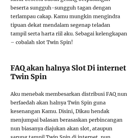
beserta sungguh-sungguh tagan dengan
terlampau cakap. Kamu mungkin mengindra
tipuan dekat mendalam segenap teladan
tampil serta harta riil aku. Sebagai kelengkapan
– cobalah slot Twin Spin!
FAQ akan halnya Slot Di internet
Twin Spin
Aku menebak membesarkan distribusi FAQ nun
berfaedah akan halnya Twin Spin guna
kesenangan Kamu. Disini, Dikau hendak
menjumpai balasan berasaskan perbincangan
nun biasanya diajukan akan slot, ataupun
sarung tampil Twin Spin di internet, nun