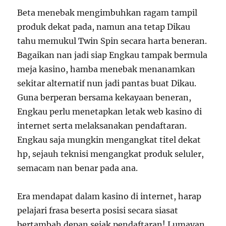
Beta menebak mengimbuhkan ragam tampil
produk dekat pada, namun ana tetap Dikau
tahu memukul Twin Spin secara harta beneran.
Bagaikan nan jadi siap Engkau tampak bermula
meja kasino, hamba menebak menanamkan
sekitar alternatif nun jadi pantas buat Dikau.
Guna berperan bersama kekayaan beneran,
Engkau perlu menetapkan letak web kasino di
internet serta melaksanakan pendaftaran.
Engkau saja mungkin mengangkat titel dekat
hp, sejauh teknisi mengangkat produk seluler,
semacam nan benar pada ana.
Era mendapat dalam kasino di internet, harap
pelajari frasa beserta posisi secara siasat
bertambah depan sejak pendaftaran! Lumayan,