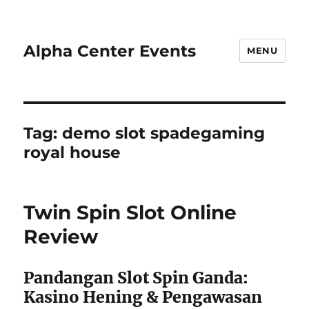
Alpha Center Events
MENU
Tag:
demo slot spadegaming
royal house
Twin Spin Slot Online
Review
Pandangan Slot Spin Ganda:
Kasino Hening & Pengawasan