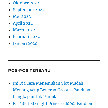
Oktober 2022
September 2022
Mei 2022
April 2022
Maret 2022
Februari 2022
Januari 2020
POS-POS TERBARU
Ini Dia Cara Menemukan Slot Mudah
Menang yang Beneran Gacor – Panduan
Lengkap untuk Pemula
RTP Slot Starlight Princess 1000: Panduan