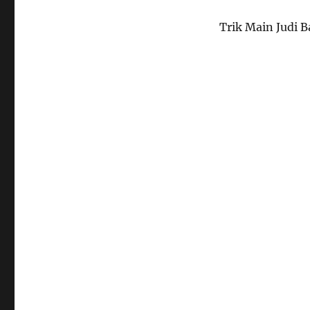
Trik Main Judi 