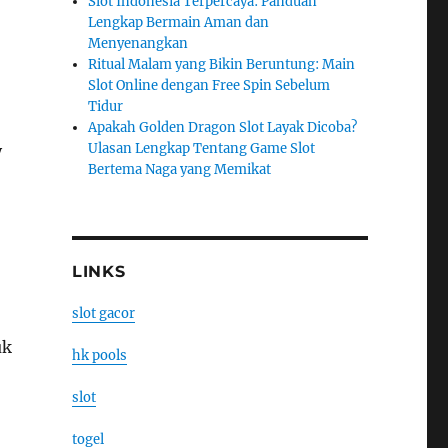
Slot Indonesia Terpercaya: Panduan
Lengkap Bermain Aman dan
Menyenangkan
Ritual Malam yang Bikin Beruntung: Main
Slot Online dengan Free Spin Sebelum
Tidur
Apakah Golden Dragon Slot Layak Dicoba?
Ulasan Lengkap Tentang Game Slot
y
Bertema Naga yang Memikat
LINKS
slot gacor
uk
hk pools
slot
togel