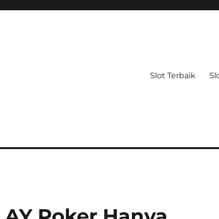
Slot Terbaik
Sl
LAY Poker Hanya