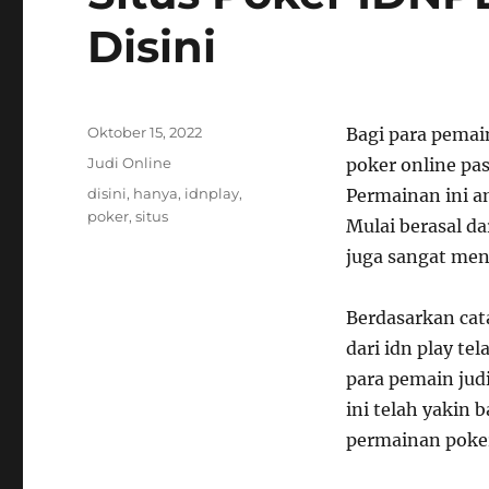
Disini
Posted
Oktober 15, 2022
Bagi para pemai
on
Categories
Judi Online
poker online pas
Tags
disini
,
hanya
,
idnplay
,
Permainan ini a
poker
,
situs
Mulai berasal d
juga sangat men
Berdasarkan cat
dari idn play te
para pemain judi
ini telah yakin 
permainan poker