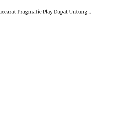
Baccarat Pragmatic Play Dapat Untung…