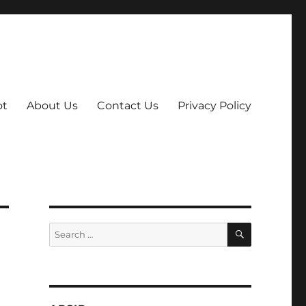
ot
About Us
Contact Us
Privacy Policy
SEARCH
Search
for: