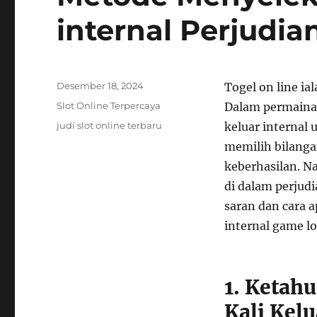
internal Perjudia
Posted
Desember 18, 2024
Togel on line ia
on
Categories
Slot Online Terpercaya
Dalam permainan
Tags
judi slot online terbaru
keluar internal
memilih bilang
keberhasilan. N
di dalam perjud
saran dan cara
internal game lo
1. Ketah
Kali Kelu