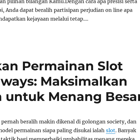
an pilihan bilangan Kamu.Dengan cara apa presisi serta
i, Anda dapat beralih partisipan perjudian on line apa
ndapatkan kejayaan melalui tetap.…
an Permainan Slot
aways: Maksimalkan
a untuk Menang Besa
 pernah beralih makin dikenal di golongan society, dan
model permainan siapa paling disukai ialah
slot
. Banyak
taktik bagi memperbaiki probabilitas menang mereka