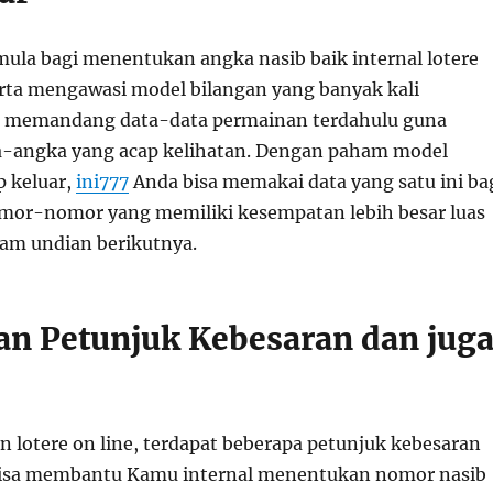
la bagi menentukan angka nasib baik internal lotere
erta mengawasi model bilangan yang banyak kali
sa memandang data-data permainan terdahulu guna
-angka yang acap kelihatan. Dengan paham model
 keluar,
ini777
Anda bisa memakai data yang satu ini ba
or-nomor yang memiliki kesempatan lebih besar luas
lam undian berikutnya.
an Petunjuk Kebesaran dan jug
 lotere on line, terdapat beberapa petunjuk kebesaran
 bisa membantu Kamu internal menentukan nomor nasib