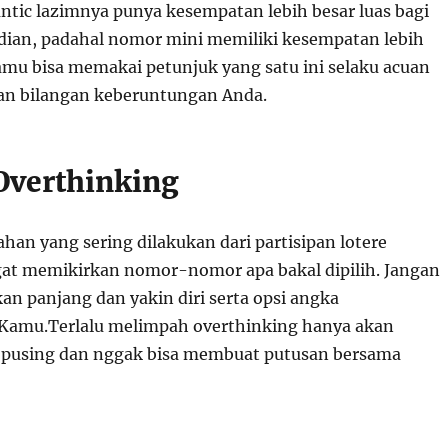
ntic lazimnya punya kesempatan lebih besar luas bagi
dian, padahal nomor mini memiliki kesempatan lebih
amu bisa memakai petunjuk yang satu ini selaku acuan
n bilangan keberuntungan Anda.
 Overthinking
ahan yang sering dilakukan dari partisipan lotere
at memikirkan nomor-nomor apa bakal dipilih. Jangan
an panjang dan yakin diri serta opsi angka
Kamu.Terlalu melimpah overthinking hanya akan
using dan nggak bisa membuat putusan bersama