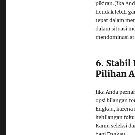
pikiran. Jika A
hendak lebih g
tepat dalam men
dalam situasi mo
mendominasi sta
6. Stabi
Pilihan 
Jika Anda perna
opsi bilangan t
Engkau, karena
kehilangan fokus
Kamu seleksi da
bagi Engkau.