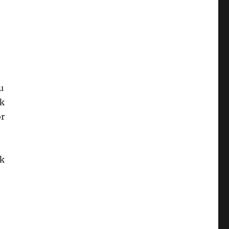
u
ik
or
ak