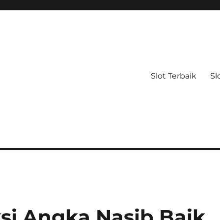
Slot Terbaik
Sl
si Angka Nasib Baik