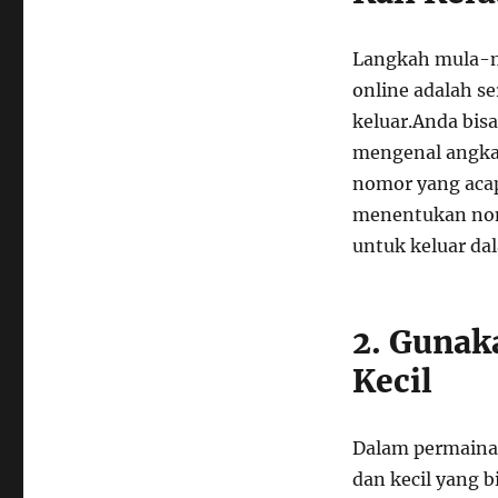
Langkah mula-mu
online adalah s
keluar.Anda bi
mengenal angka
nomor yang acap
menentukan nom
untuk keluar da
2. Gunak
Kecil
Dalam permainan
dan kecil yang