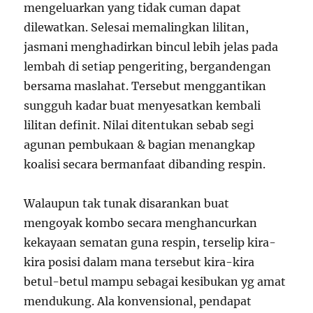
mengeluarkan yang tidak cuman dapat
dilewatkan. Selesai memalingkan lilitan,
jasmani menghadirkan bincul lebih jelas pada
lembah di setiap pengeriting, bergandengan
bersama maslahat. Tersebut menggantikan
sungguh kadar buat menyesatkan kembali
lilitan definit. Nilai ditentukan sebab segi
agunan pembukaan & bagian menangkap
koalisi secara bermanfaat dibanding respin.
Walaupun tak tunak disarankan buat
mengoyak kombo secara menghancurkan
kekayaan sematan guna respin, terselip kira-
kira posisi dalam mana tersebut kira-kira
betul-betul mampu sebagai kesibukan yg amat
mendukung. Ala konvensional, pendapat