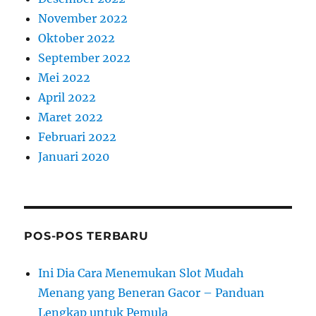
November 2022
Oktober 2022
September 2022
Mei 2022
April 2022
Maret 2022
Februari 2022
Januari 2020
POS-POS TERBARU
Ini Dia Cara Menemukan Slot Mudah
Menang yang Beneran Gacor – Panduan
Lengkap untuk Pemula