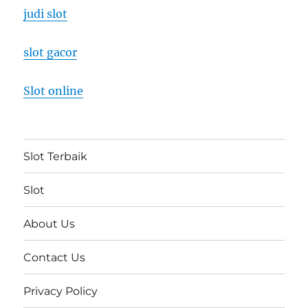
judi slot
slot gacor
Slot online
Slot Terbaik
Slot
About Us
Contact Us
Privacy Policy