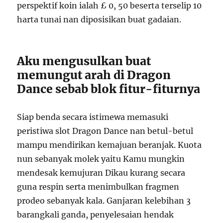
perspektif koin ialah £ 0, 50 beserta terselip 10
harta tunai nan diposisikan buat gadaian.
Aku mengusulkan buat
memungut arah di Dragon
Dance sebab blok fitur-fiturnya
Siap benda secara istimewa memasuki
peristiwa slot Dragon Dance nan betul-betul
mampu mendirikan kemajuan beranjak. Kuota
nun sebanyak molek yaitu Kamu mungkin
mendesak kemujuran Dikau kurang secara
guna respin serta menimbulkan fragmen
prodeo sebanyak kala. Ganjaran kelebihan 3
barangkali ganda, penyelesaian hendak