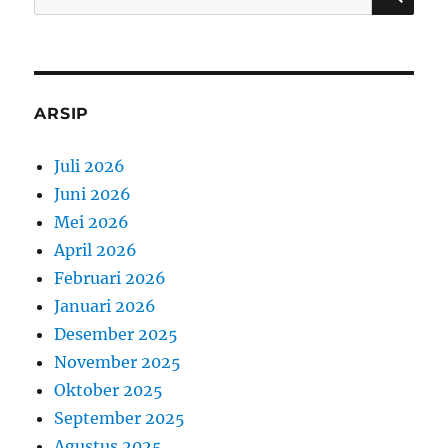
for:
ARSIP
Juli 2026
Juni 2026
Mei 2026
April 2026
Februari 2026
Januari 2026
Desember 2025
November 2025
Oktober 2025
September 2025
Agustus 2025