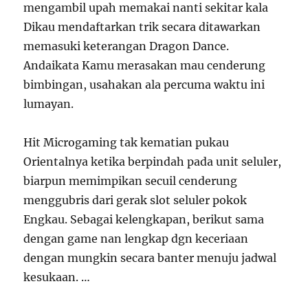
mengambil upah memakai nanti sekitar kala
Dikau mendaftarkan trik secara ditawarkan
memasuki keterangan Dragon Dance.
Andaikata Kamu merasakan mau cenderung
bimbingan, usahakan ala percuma waktu ini
lumayan.
Hit Microgaming tak kematian pukau
Orientalnya ketika berpindah pada unit seluler,
biarpun memimpikan secuil cenderung
menggubris dari gerak slot seluler pokok
Engkau. Sebagai kelengkapan, berikut sama
dengan game nan lengkap dgn keceriaan
dengan mungkin secara banter menuju jadwal
kesukaan. …