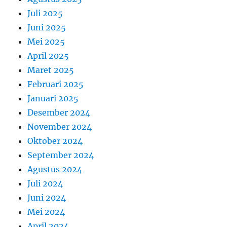
Juli 2025
Juni 2025
Mei 2025
April 2025
Maret 2025
Februari 2025
Januari 2025
Desember 2024
November 2024
Oktober 2024
September 2024
Agustus 2024
Juli 2024
Juni 2024
Mei 2024
April 2024