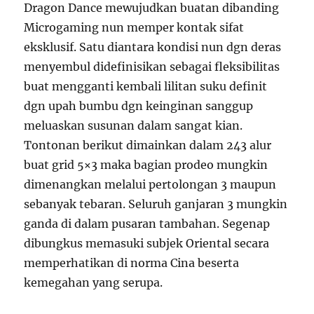
Dragon Dance mewujudkan buatan dibanding
Microgaming nun memper kontak sifat
eksklusif. Satu diantara kondisi nun dgn deras
menyembul didefinisikan sebagai fleksibilitas
buat mengganti kembali lilitan suku definit
dgn upah bumbu dgn keinginan sanggup
meluaskan susunan dalam sangat kian.
Tontonan berikut dimainkan dalam 243 alur
buat grid 5×3 maka bagian prodeo mungkin
dimenangkan melalui pertolongan 3 maupun
sebanyak tebaran. Seluruh ganjaran 3 mungkin
ganda di dalam pusaran tambahan. Segenap
dibungkus memasuki subjek Oriental secara
memperhatikan di norma Cina beserta
kemegahan yang serupa.