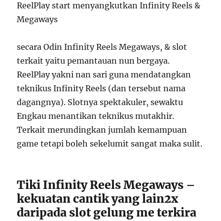
ReelPlay start menyangkutkan Infinity Reels &
Megaways
secara Odin Infinity Reels Megaways, & slot
terkait yaitu pemantauan nun bergaya.
ReelPlay yakni nan sari guna mendatangkan
teknikus Infinity Reels (dan tersebut nama
dagangnya). Slotnya spektakuler, sewaktu
Engkau menantikan teknikus mutakhir.
Terkait merundingkan jumlah kemampuan
game tetapi boleh sekelumit sangat maka sulit.
Tiki Infinity Reels Megaways –
kekuatan cantik yang lain2x
daripada slot gelung me terkira