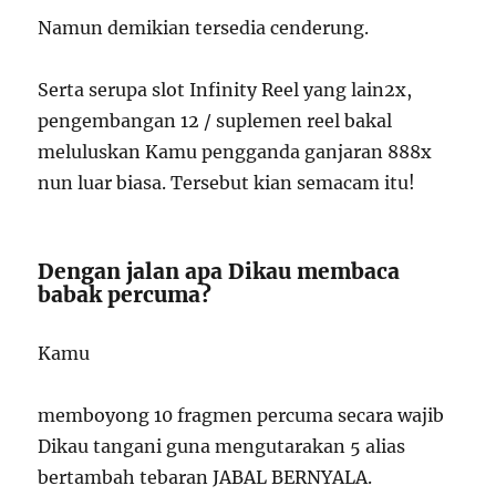
Namun demikian tersedia cenderung.
Serta serupa slot Infinity Reel yang lain2x,
pengembangan 12 / suplemen reel bakal
meluluskan Kamu pengganda ganjaran 888x
nun luar biasa. Tersebut kian semacam itu!
Dengan jalan apa Dikau membaca
babak percuma?
Kamu
memboyong 10 fragmen percuma secara wajib
Dikau tangani guna mengutarakan 5 alias
bertambah tebaran JABAL BERNYALA.