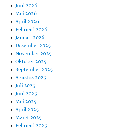
Juni 2026
Mei 2026
April 2026
Februari 2026
Januari 2026
Desember 2025
November 2025
Oktober 2025
September 2025
Agustus 2025
Juli 2025
Juni 2025
Mei 2025
April 2025
Maret 2025
Februari 2025