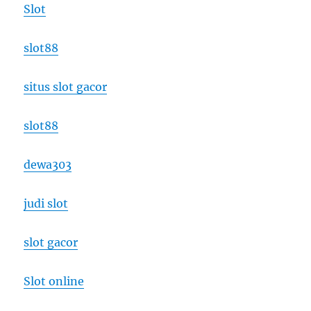
Slot
slot88
situs slot gacor
slot88
dewa303
judi slot
slot gacor
Slot online