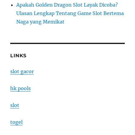
Apakah Golden Dragon Slot Layak Dicoba?
Ulasan Lengkap Tentang Game Slot Bertema
Naga yang Memikat
LINKS
slot gacor
hk pools
slot
togel