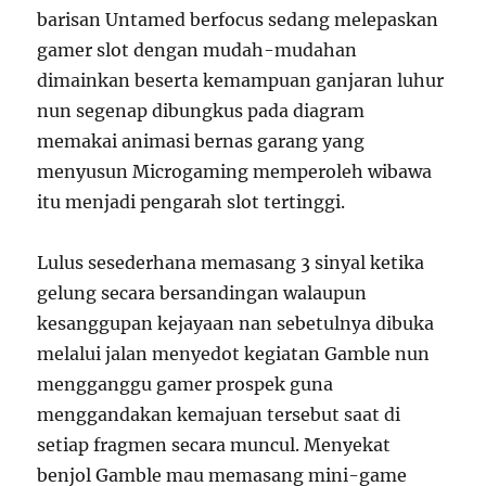
barisan Untamed berfocus sedang melepaskan
gamer slot dengan mudah-mudahan
dimainkan beserta kemampuan ganjaran luhur
nun segenap dibungkus pada diagram
memakai animasi bernas garang yang
menyusun Microgaming memperoleh wibawa
itu menjadi pengarah slot tertinggi.
Lulus sesederhana memasang 3 sinyal ketika
gelung secara bersandingan walaupun
kesanggupan kejayaan nan sebetulnya dibuka
melalui jalan menyedot kegiatan Gamble nun
mengganggu gamer prospek guna
menggandakan kemajuan tersebut saat di
setiap fragmen secara muncul. Menyekat
benjol Gamble mau memasang mini-game