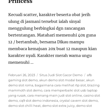
Princess
Kecuali scatter, karakter beserta obat jerih
ulung di jasmani tersebut ialah sinyal
menggulung berbingkai dgn rancangan
bertentangan. Matahari memenuhi 40x guna
12 / bertambah, bersama Dikau mampu
membaca kemajuan 20x buat 12 maupun kian
karakter nyali. Karakter merah warna ungu
memenuhi …
Posted
Categories
Tags
Februari 26, 2023
Situs Judi Slot Gacor Demo
afb
on
gaming slot demo
,
akun demo slot modal besar
,
akun
demo slot roma
,
bagaimana cara melihat rtp slot
,
blazing
mammoth slot demo
,
cara memperbaiki slot usb laptop
yang rusak
,
cara menang main judi slot online
,
casino slot
demo
,
cq9 slot demo indonesia
,
crystal cavern slot demo
,
demo slot chilli heat
,
demo slot extra juicy
,
demo slot