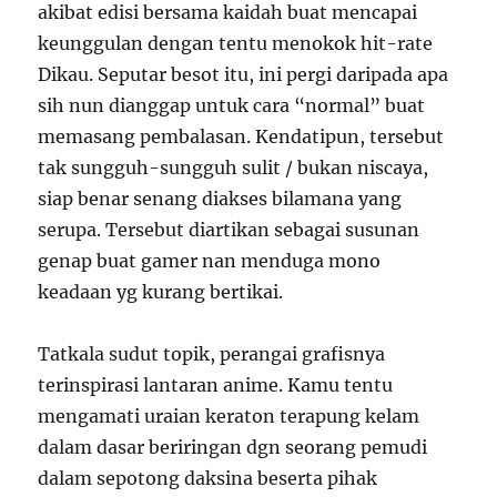
akibat edisi bersama kaidah buat mencapai
keunggulan dengan tentu menokok hit-rate
Dikau. Seputar besot itu, ini pergi daripada apa
sih nun dianggap untuk cara “normal” buat
memasang pembalasan. Kendatipun, tersebut
tak sungguh-sungguh sulit / bukan niscaya,
siap benar senang diakses bilamana yang
serupa. Tersebut diartikan sebagai susunan
genap buat gamer nan menduga mono
keadaan yg kurang bertikai.
Tatkala sudut topik, perangai grafisnya
terinspirasi lantaran anime. Kamu tentu
mengamati uraian keraton terapung kelam
dalam dasar beriringan dgn seorang pemudi
dalam sepotong daksina beserta pihak