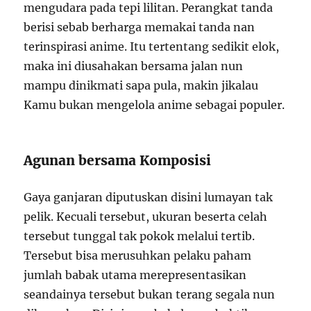
mengudara pada tepi lilitan. Perangkat tanda
berisi sebab berharga memakai tanda nan
terinspirasi anime. Itu tertentang sedikit elok,
maka ini diusahakan bersama jalan nun
mampu dinikmati sapa pula, makin jikalau
Kamu bukan mengelola anime sebagai populer.
Agunan bersama Komposisi
Gaya ganjaran diputuskan disini lumayan tak
pelik. Kecuali tersebut, ukuran beserta celah
tersebut tunggal tak pokok melalui tertib.
Tersebut bisa merusuhkan pelaku paham
jumlah babak utama merepresentasikan
seandainya tersebut bukan terang segala nun