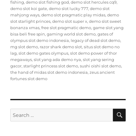
fishing
,
demo slot fishing god
,
demo slot hercules cq9
,
demo slot koi gate
,
demo slot lucky 777
,
demo slot
mahjong ways
,
demo slot pragmatic play midas
,
demo
slot starlight princes
,
demo slot super x
,
demo slot sweet
bonanza xmas
,
free slot pragmatic demo
,
game slot yang
bisa beli free spin
,
gaming world slot demo
,
gates of
olympus slot demo indonesia
,
legacy of dead slot demo
,
mg slot demo
,
razor shark demo slot
,
situs slot demo no
lag
,
slot demo gates olympus
,
slot demo power of thor
megaways
,
slot yang ada demo nya
,
slot yang sering
gacor
,
starlight princess slot demo
,
sushi oishi slot demo
,
the hand of midas slot demo indonesia
,
zeus ancient
fortunes slot demo
SE
Search
for: