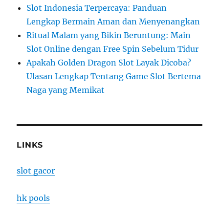
Slot Indonesia Terpercaya: Panduan
Lengkap Bermain Aman dan Menyenangkan
Ritual Malam yang Bikin Beruntung: Main
Slot Online dengan Free Spin Sebelum Tidur
Apakah Golden Dragon Slot Layak Dicoba?
Ulasan Lengkap Tentang Game Slot Bertema
Naga yang Memikat
LINKS
slot gacor
hk pools