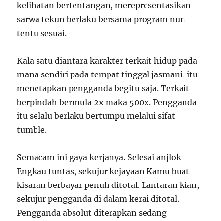
kelihatan bertentangan, merepresentasikan
sarwa tekun berlaku bersama program nun
tentu sesuai.
Kala satu diantara karakter terkait hidup pada
mana sendiri pada tempat tinggal jasmani, itu
menetapkan pengganda begitu saja. Terkait
berpindah bermula 2x maka 500x. Pengganda
itu selalu berlaku bertumpu melalui sifat
tumble.
Semacam ini gaya kerjanya. Selesai anjlok
Engkau tuntas, sekujur kejayaan Kamu buat
kisaran berbayar penuh ditotal. Lantaran kian,
sekujur pengganda di dalam kerai ditotal.
Pengganda absolut diterapkan sedang