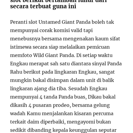
slot berikut bertambah luhur dari
secara terbuat guna ini
Peranti slot Untamed Giant Panda boleh tak
mempunyai corak komisi valid tapi
menebusnya bersama mengenakan kaum sifat
istimewa secara siap melalaikan pemicuan
memfoto Wild Giant Panda. Di setiap waktu
Engkau merapat sah satu diantara sinyal Panda
Rahu berikut pada lingkaran Engkau, sangat
mungkin bakal disimpan dalam unit di balik
lingkaran ajang dia tiba. Sesudah Engkau
mempunyai 4 tanda Panda buas, Dikau bakal
dikasih 4 pusaran prodeo, bersama gelung
wadah Kamu menjalankan kisaran percuma
terkait daim diperbaiki, mengayomi bukan
sedikit dibanding kepala keunggulan seputar