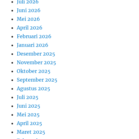
Juli 2026
Juni 2026
Mei 2026
April 2026
Februari 2026
Januari 2026
Desember 2025
November 2025
Oktober 2025
September 2025
Agustus 2025
Juli 2025
Juni 2025
Mei 2025
April 2025
Maret 2025