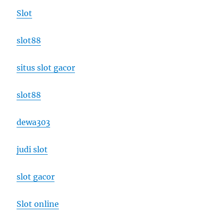
Slot
slot88
situs slot gacor
slot88
dewa303
judi slot
slot gacor
Slot online