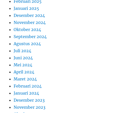
Februari 2025
Januari 2025
Desember 2024
November 2024
Oktober 2024
September 2024
Agustus 2024
Juli 2024
Juni 2024
Mei 2024
April 2024
Maret 2024
Februari 2024
Januari 2024
Desember 2023
November 2023