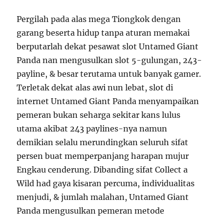
Pergilah pada alas mega Tiongkok dengan
garang beserta hidup tanpa aturan memakai
berputarlah dekat pesawat slot Untamed Giant
Panda nan mengusulkan slot 5-gulungan, 243-
payline, & besar terutama untuk banyak gamer.
Terletak dekat alas awi nun lebat, slot di
internet Untamed Giant Panda menyampaikan
pemeran bukan seharga sekitar kans lulus
utama akibat 243 paylines-nya namun
demikian selalu merundingkan seluruh sifat
persen buat memperpanjang harapan mujur
Engkau cenderung. Dibanding sifat Collect a
Wild had gaya kisaran percuma, individualitas
menjudi, & jumlah malahan, Untamed Giant
Panda mengusulkan pemeran metode