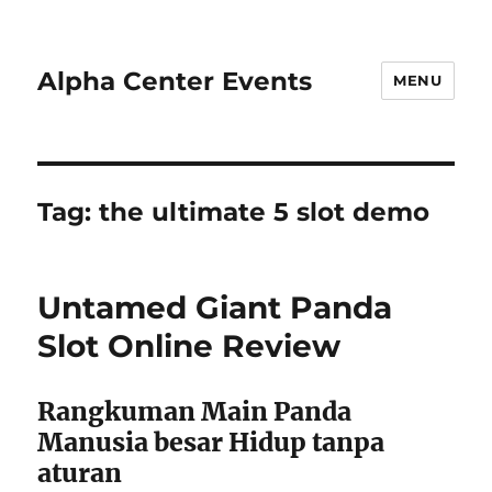
Alpha Center Events
MENU
Tag:
the ultimate 5 slot demo
Untamed Giant Panda
Slot Online Review
Rangkuman Main Panda
Manusia besar Hidup tanpa
aturan