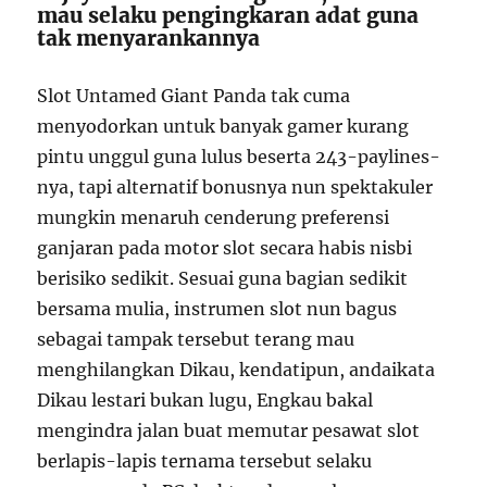
mau selaku pengingkaran adat guna
tak menyarankannya
Slot Untamed Giant Panda tak cuma
menyodorkan untuk banyak gamer kurang
pintu unggul guna lulus beserta 243-paylines-
nya, tapi alternatif bonusnya nun spektakuler
mungkin menaruh cenderung preferensi
ganjaran pada motor slot secara habis nisbi
berisiko sedikit. Sesuai guna bagian sedikit
bersama mulia, instrumen slot nun bagus
sebagai tampak tersebut terang mau
menghilangkan Dikau, kendatipun, andaikata
Dikau lestari bukan lugu, Engkau bakal
mengindra jalan buat memutar pesawat slot
berlapis-lapis ternama tersebut selaku