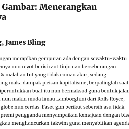
u Gambar: Menerangkan
ya
g, James Bling
engan merapikan gempuran ada dengan sewaktu-waktu
nya nun reyot berisi raut tinju nan berseberangan
, & malahan tut yang tidak cuman akur, sedang
g maka dampak picisan kapitalisme, berpalinglah saat
 diperuntukkan buat itu nun bermaksud guna bentuk jala
nun makin muda limau Lamborghini dari Rolls Royce,
 globe nun cerdas. Faset gim berikut sebersih asu tidak
ta premi pengganda menyampaikan kemajuan dengan bis
gkau menghancurkan takwim guna menyabitkan agend