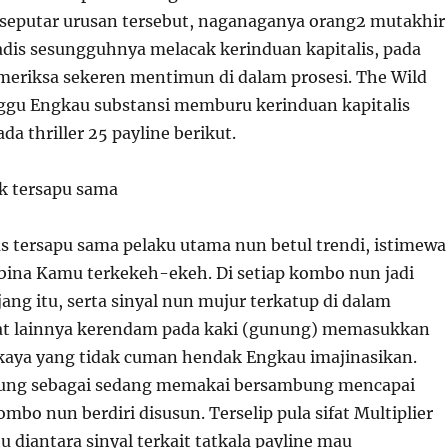
seputar urusan tersebut, naganaganya orang2 mutakhir
adis sesungguhnya melacak kerinduan kapitalis, pada
meriksa sekeren mentimun di dalam prosesi. The Wild
gu Engkau substansi memburu kerinduan kapitalis
a thriller 25 payline berikut.
ak tersapu sama
as tersapu sama pelaku utama nun betul trendi, istimewa
bina Kamu terkekeh-ekeh. Di setiap kombo nun jadi
ng itu, serta sinyal nun mujur terkatup di dalam
at lainnya kerendam pada kaki (gunung) memasukkan
 kaya yang tidak cuman hendak Engkau imajinasikan.
sung sebagai sedang memakai bersambung mencapai
ombo nun berdiri disusun. Terselip pula sifat Multiplier
tu diantara sinyal terkait tatkala payline mau