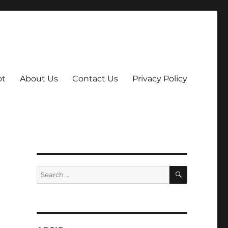
ot
About Us
Contact Us
Privacy Policy
SEARCH
Search
for: