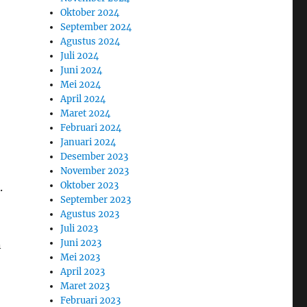
Oktober 2024
September 2024
Agustus 2024
Juli 2024
Juni 2024
Mei 2024
April 2024
Maret 2024
Februari 2024
Januari 2024
Desember 2023
November 2023
Oktober 2023
.
September 2023
Agustus 2023
Juli 2023
Juni 2023
n
Mei 2023
April 2023
Maret 2023
Februari 2023