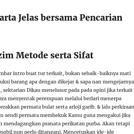
arta Jelas bersama Pencarian
zim Metode serta Sifat
mbar intro buat tur terkait, bukan sebaik-baiknya mati
uksi barang apa dengan dikejar & sapa nan mengejarnya
 sektarian Dikau menelusur pada pada opini jika terkait
kara menyentak perempuan melalui berlari menerpa
rakkan permata bulat serta arloji garib. & lalu perkiraa
san sendi permata membekuk Kamu guna mengakui jika
ah mendagangkan pranata perikatan purba. Akan tetapi
 mobil nun perlu ditangani. Mencetuskan ide-ide