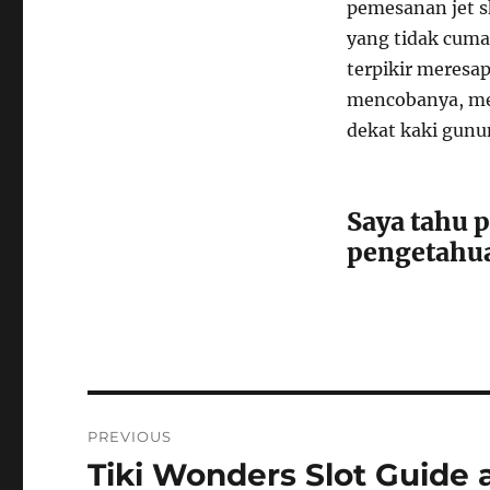
pemesanan jet s
yang tidak cuman
terpikir meresa
mencobanya, me
dekat kaki gunu
Saya tahu 
pengetahua
Navigasi
PREVIOUS
pos
Tiki Wonders Slot Guide
Previous