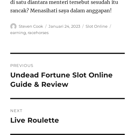
di satu diantara menteri tersebut sesudah itu
rancak? Menasihati saya dalam anggapan!
Author
Posted
Categories
Tags
Steven Cook
Januari 24, 2023
Slot Online
on
earning
,
racehorses
Navigasi
PREVIOUS
pos
Undead Fortune Slot Online
Previous
post:
Guide & Review
NEXT
Live Roulette
Next
post: