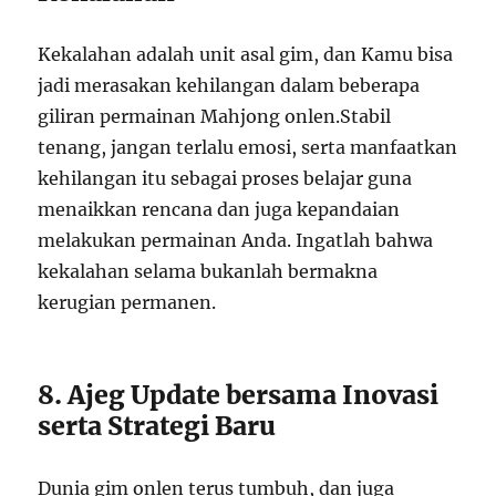
Kekalahan adalah unit asal gim, dan Kamu bisa
jadi merasakan kehilangan dalam beberapa
giliran permainan Mahjong onlen.Stabil
tenang, jangan terlalu emosi, serta manfaatkan
kehilangan itu sebagai proses belajar guna
menaikkan rencana dan juga kepandaian
melakukan permainan Anda. Ingatlah bahwa
kekalahan selama bukanlah bermakna
kerugian permanen.
8. Ajeg Update bersama Inovasi
serta Strategi Baru
Dunia gim onlen terus tumbuh, dan juga