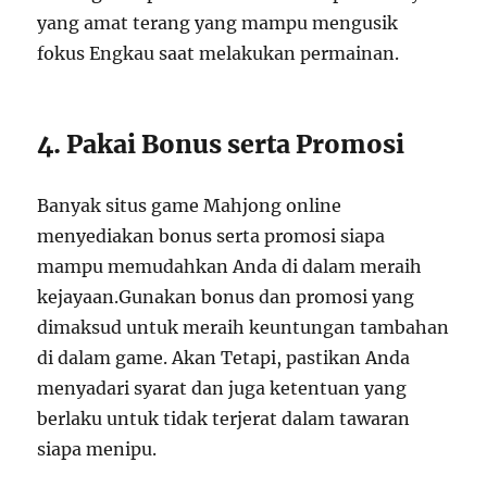
yang amat terang yang mampu mengusik
fokus Engkau saat melakukan permainan.
4. Pakai Bonus serta Promosi
Banyak situs game Mahjong online
menyediakan bonus serta promosi siapa
mampu memudahkan Anda di dalam meraih
kejayaan.Gunakan bonus dan promosi yang
dimaksud untuk meraih keuntungan tambahan
di dalam game. Akan Tetapi, pastikan Anda
menyadari syarat dan juga ketentuan yang
berlaku untuk tidak terjerat dalam tawaran
siapa menipu.