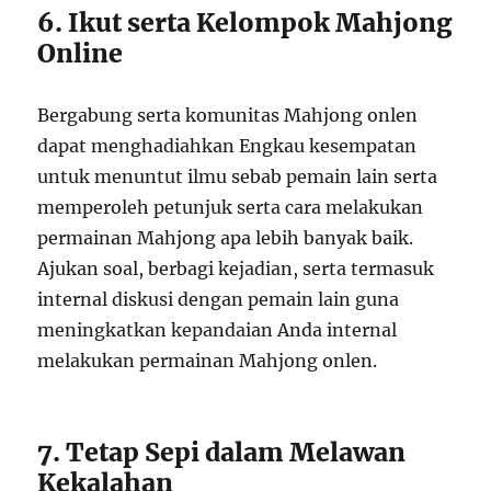
6. Ikut serta Kelompok Mahjong
Online
Bergabung serta komunitas Mahjong onlen
dapat menghadiahkan Engkau kesempatan
untuk menuntut ilmu sebab pemain lain serta
memperoleh petunjuk serta cara melakukan
permainan Mahjong apa lebih banyak baik.
Ajukan soal, berbagi kejadian, serta termasuk
internal diskusi dengan pemain lain guna
meningkatkan kepandaian Anda internal
melakukan permainan Mahjong onlen.
7. Tetap Sepi dalam Melawan
Kekalahan