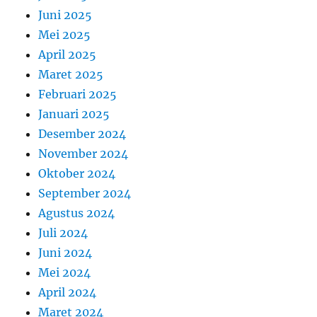
Juni 2025
Mei 2025
April 2025
Maret 2025
Februari 2025
Januari 2025
Desember 2024
November 2024
Oktober 2024
September 2024
Agustus 2024
Juli 2024
Juni 2024
Mei 2024
April 2024
Maret 2024