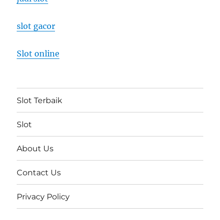
slot gacor
Slot online
Slot Terbaik
Slot
About Us
Contact Us
Privacy Policy