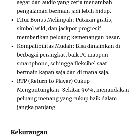
segar dan audio yang ceria menambah
pengalaman bermain jadi lebih hidup.
Fitur Bonus Melimpah: Putaran gratis,
simbol wild, dan jackpot progresif
memberikan peluang kemenangan besar.
Kompatibilitas Mudah: Bisa dimainkan di
berbagai perangkat, baik PC maupun
smartphone, sehingga fleksibel saat
bermain kapan saja dan di mana saja.
RTP (Return to Player) Cukup
Menguntungkan: Sekitar 96%, menandakan
peluang menang yang cukup baik dalam
jangka panjang.
Kekurangan