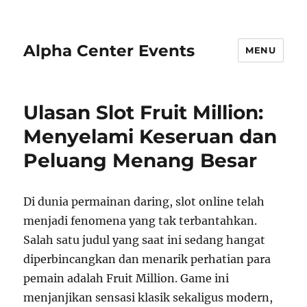
Alpha Center Events
MENU
Ulasan Slot Fruit Million:
Menyelami Keseruan dan
Peluang Menang Besar
Di dunia permainan daring, slot online telah
menjadi fenomena yang tak terbantahkan.
Salah satu judul yang saat ini sedang hangat
diperbincangkan dan menarik perhatian para
pemain adalah Fruit Million. Game ini
menjanjikan sensasi klasik sekaligus modern,