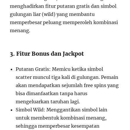
menghadirkan fitur putaran gratis dan simbol
gulungan liar (wild) yang membantu
memperbesar peluang memperoleh kombinasi
menang.
3. Fitur Bonus dan Jackpot
Putaran Gratis: Memicu ketika simbol
scatter muncul tiga kali di gulungan. Pemain
akan mendapatkan sejumlah free spins yang
bisa dimanfaatkan tanpa harus
mengeluarkan taruhan lagi.
Simbol Wild: Menggantikan simbol lain
untuk membentuk kombinasi menang,
sehingga memperbesar kesempatan