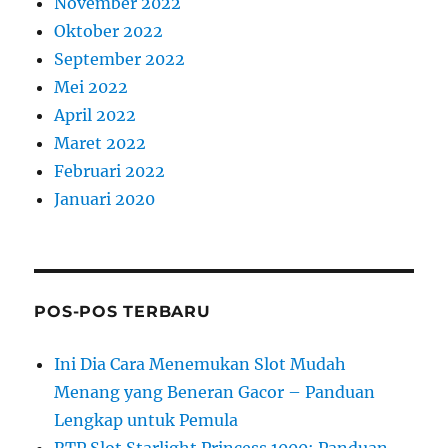
November 2022
Oktober 2022
September 2022
Mei 2022
April 2022
Maret 2022
Februari 2022
Januari 2020
POS-POS TERBARU
Ini Dia Cara Menemukan Slot Mudah
Menang yang Beneran Gacor – Panduan
Lengkap untuk Pemula