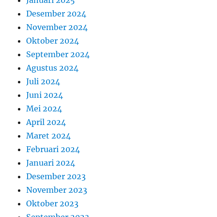
Januari 2025
Desember 2024
November 2024
Oktober 2024
September 2024
Agustus 2024
Juli 2024
Juni 2024
Mei 2024
April 2024
Maret 2024
Februari 2024
Januari 2024
Desember 2023
November 2023
Oktober 2023