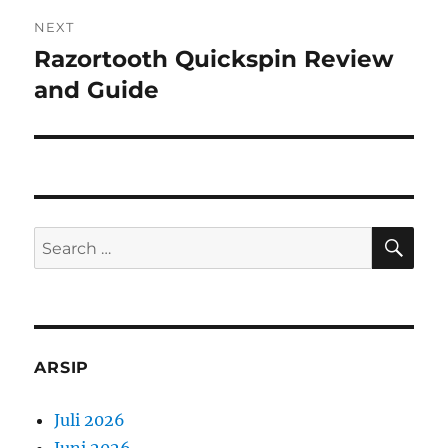
NEXT
Razortooth Quickspin Review
Next
post:
and Guide
SE
Search
for:
ARSIP
Juli 2026