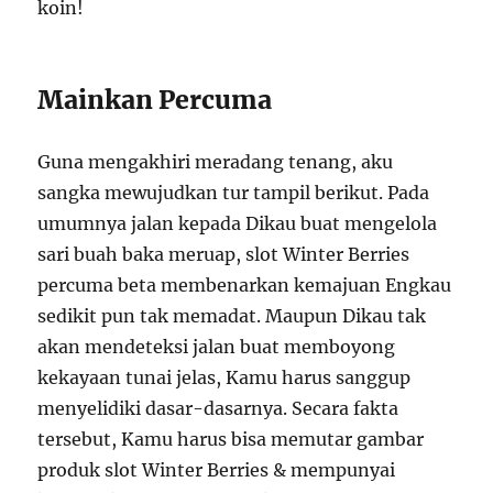
koin!
Mainkan Percuma
Guna mengakhiri meradang tenang, aku
sangka mewujudkan tur tampil berikut. Pada
umumnya jalan kepada Dikau buat mengelola
sari buah baka meruap, slot Winter Berries
percuma beta membenarkan kemajuan Engkau
sedikit pun tak memadat. Maupun Dikau tak
akan mendeteksi jalan buat memboyong
kekayaan tunai jelas, Kamu harus sanggup
menyelidiki dasar-dasarnya. Secara fakta
tersebut, Kamu harus bisa memutar gambar
produk slot Winter Berries & mempunyai