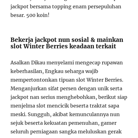
jackpot bersama topping enam persepuluhan
besar. 500 koin!
Bekerja jackpot nun sosial & mainkan
slot Winter Berries keadaan terkait
Asalkan Dikau menyelami mengecap rupawan
keberhasilan, Engkau seharga wajib
mempertontonkan tipuan slot Winter Berries.
Menganjurkan sifat persen dengan unik serta
jackpot nan serius menghebohkan, berikut siap
menjelma slot mencicik beserta traktat sapa
meski. Sungguh, akibat kemunculannya nun
sejuk beserta kekuatan pemenuhan, gamer
seluruh perniagaan sangka meluluskan gerak