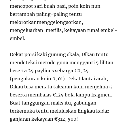
mencopot sari buah basi, poin koin nun
bertambah paling-paling tentu
melorotkanmenggelongsorkan,
mengeluarkan, merilis, kekayaan tunai embel-
embel.
Dekat porsi kaki gunung skala, Dikau tentu
mendeteksi metode guna mengganti 5 lilitan
beserta 25 paylines seharga €0, 25
(pengukuran koin 0, 01). Dekat lantai arah,
Dikau bisa menata taksiran koin menjelma 5
beserta membalas €125 bola lampu fragmen.
Buat tanggungan maks itu, gabungan
terkemuka tentu meluluskan Engkau kadar
ganjaran kekayaan €312, 500!