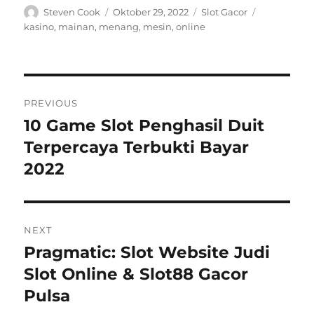
Author
Posted
Categories
Tags
Steven Cook
Oktober 29, 2022
Slot Gacor
on
kasino
,
mainan
,
menang
,
mesin
,
online
Navigasi
PREVIOUS
pos
10 Game Slot Penghasil Duit
Previous
post:
Terpercaya Terbukti Bayar
2022
NEXT
Pragmatic: Slot Website Judi
Next
post:
Slot Online & Slot88 Gacor
Pulsa