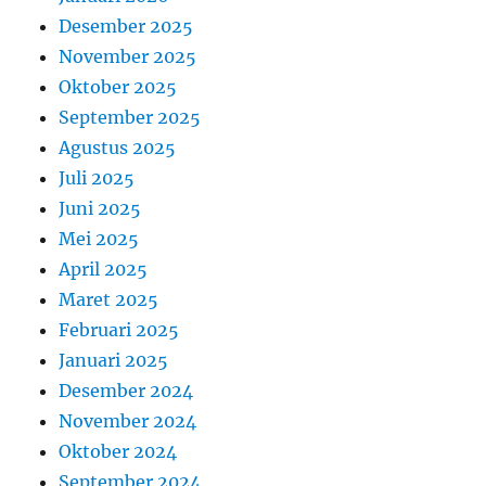
Desember 2025
November 2025
Oktober 2025
September 2025
Agustus 2025
Juli 2025
Juni 2025
Mei 2025
April 2025
Maret 2025
Februari 2025
Januari 2025
Desember 2024
November 2024
Oktober 2024
September 2024