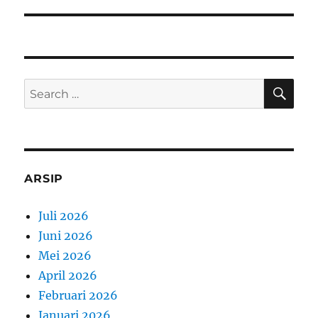
SE
Search
for:
ARSIP
Juli 2026
Juni 2026
Mei 2026
April 2026
Februari 2026
Januari 2026