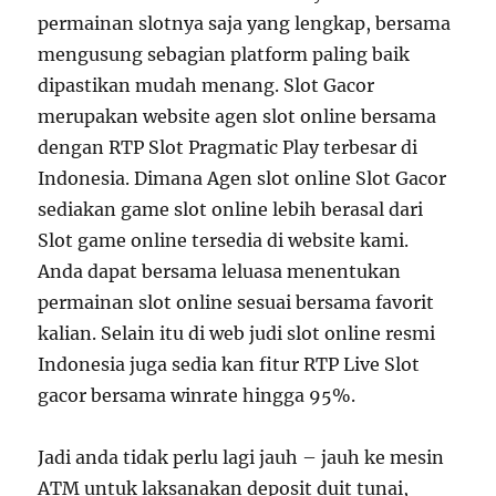
permainan slotnya saja yang lengkap, bersama
mengusung sebagian platform paling baik
dipastikan mudah menang. Slot Gacor
merupakan website agen slot online bersama
dengan RTP Slot Pragmatic Play terbesar di
Indonesia. Dimana Agen slot online Slot Gacor
sediakan game slot online lebih berasal dari
Slot game online tersedia di website kami.
Anda dapat bersama leluasa menentukan
permainan slot online sesuai bersama favorit
kalian. Selain itu di web judi slot online resmi
Indonesia juga sedia kan fitur RTP Live Slot
gacor bersama winrate hingga 95%.
Jadi anda tidak perlu lagi jauh – jauh ke mesin
ATM untuk laksanakan deposit duit tunai,