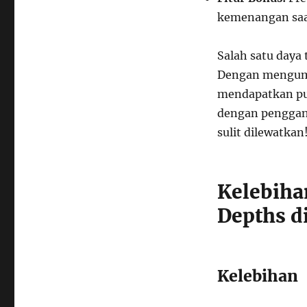
kemenangan saat 
Salah satu daya 
Dengan mengumpu
mendapatkan pu
dengan penggan
sulit dilewatkan
Kelebiha
Depths di
Kelebihan