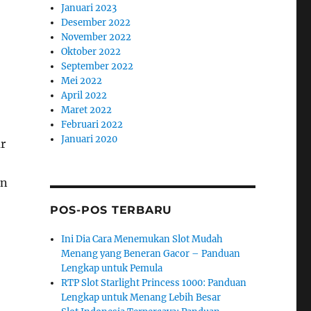
Januari 2023
Desember 2022
November 2022
Oktober 2022
September 2022
Mei 2022
April 2022
Maret 2022
Februari 2022
Januari 2020
r
un
POS-POS TERBARU
Ini Dia Cara Menemukan Slot Mudah
Menang yang Beneran Gacor – Panduan
Lengkap untuk Pemula
RTP Slot Starlight Princess 1000: Panduan
Lengkap untuk Menang Lebih Besar