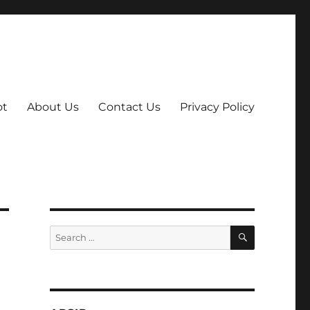
ot
About Us
Contact Us
Privacy Policy
SEARCH
Search
for: