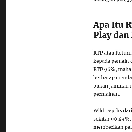
Apa Itu 
Play dan
RTP atau Return
kepada pemain d
RTP 96%, maka s
berharap mendap
bukan jaminan m
permainan.
Wild Depths dar
sekitar 96.49%.
memberikan pel