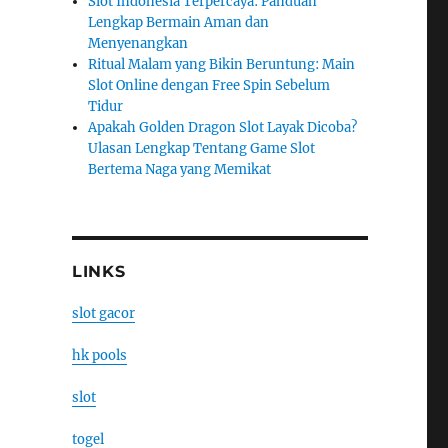
Slot Indonesia Terpercaya: Panduan
Lengkap Bermain Aman dan
Menyenangkan
Ritual Malam yang Bikin Beruntung: Main
Slot Online dengan Free Spin Sebelum
Tidur
Apakah Golden Dragon Slot Layak Dicoba?
Ulasan Lengkap Tentang Game Slot
Bertema Naga yang Memikat
LINKS
slot gacor
hk pools
slot
togel