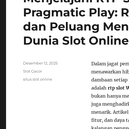
Pragmatic Play:
dan Peluang Men
Dunia Slot Online
Posted
Desember 12, 2025
Dalam jagat pe
on
Categories
Slot Gacor
menawarkan hibu
Tags
situs slot online
dambaan setiap 
adalah
rtp slot 
bukan hanya me
juga menghadir
menarik. Artike
fitur, dan daya 
kalangan pengge