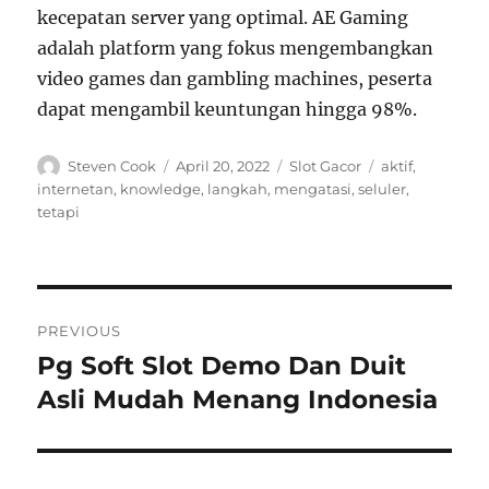
kecepatan server yang optimal. AE Gaming
adalah platform yang fokus mengembangkan
video games dan gambling machines, peserta
dapat mengambil keuntungan hingga 98%.
Author
Posted
Categories
Tags
Steven Cook
April 20, 2022
Slot Gacor
aktif
,
on
internetan
,
knowledge
,
langkah
,
mengatasi
,
seluler
,
tetapi
Navigasi
PREVIOUS
pos
Pg Soft Slot Demo Dan Duit
Previous
post:
Asli Mudah Menang Indonesia