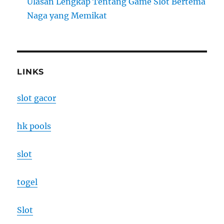
Ulasan Lengkap Tentang Game Slot Bertema
Naga yang Memikat
LINKS
slot gacor
hk pools
slot
togel
Slot