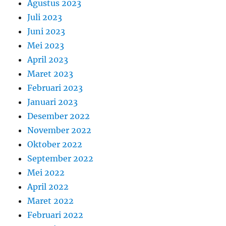
Agustus 2023
Juli 2023
Juni 2023
Mei 2023
April 2023
Maret 2023
Februari 2023
Januari 2023
Desember 2022
November 2022
Oktober 2022
September 2022
Mei 2022
April 2022
Maret 2022
Februari 2022