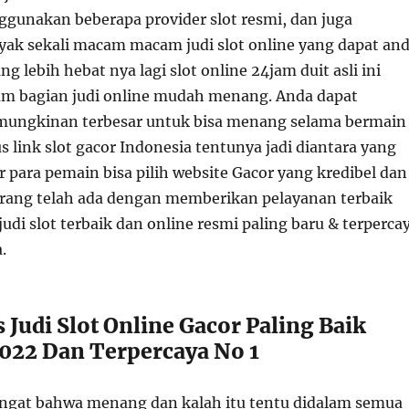
ggunakan beberapa provider slot resmi, dan juga
k sekali macam macam judi slot online yang dapat an
g lebih hebat nya lagi slot online 24jam duit asli ini
am bagian judi online mudah menang. Anda dapat
ngkinan terbesar untuk bisa menang selama bermain
tus link slot gacor Indonesia tentunya jadi diantara yang
ar para pemain bisa pilih website Gacor yang kredibel dan
arang telah ada dengan memberikan pelayanan terbaik
judi slot terbaik dan online resmi paling baru & terperca
.
s Judi Slot Online Gacor Paling Baik
2022 Dan Terpercaya No 1
ngat bahwa menang dan kalah itu tentu didalam semua