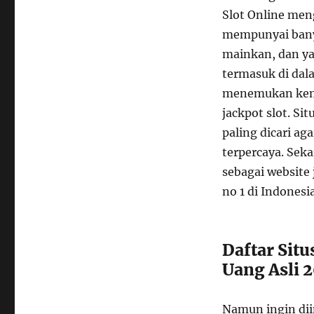
Slot Online men
mempunyai banya
mainkan, dan yan
termasuk di dal
menemukan kemu
jackpot slot. Si
paling dicari ag
terpercaya. Sek
sebagai website 
no 1 di Indonesia
Daftar Situ
Uang Asli 
Namun ingin dii