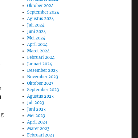
Oktober 2024
September 2024
Agustus 2024
Juli 2024
Juni 2024
Mei 2024
April 2024
Maret 2024
n
Februari 2024
n
Januari 2024
Desember 2023
November 2023
Oktober 2023
t
September 2023
Agustus 2023
i
Juli 2023
Juni 2023
ng
Mei 2023
April 2023
Maret 2023
Februari 2023