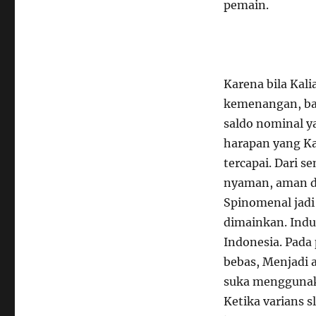
pemain.
Karena bila Kal
kemenangan, bak
saldo nominal y
harapan yang Ka
tercapai. Dari s
nyaman, aman da
Spinomenal jadi
dimainkan. Indus
Indonesia. Pada 
bebas, Menjadi 
suka menggunak
Ketika varians 