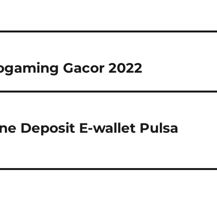
rogaming Gacor 2022
ine Deposit E-wallet Pulsa