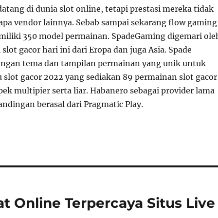
ang di dunia slot online, tetapi prestasi mereka tidak
rapa vendor lainnya. Sebab sampai sekarang flow gaming
miliki 350 model permainan. SpadeGaming digemari ole
 slot gacor hari ini dari Eropa dan juga Asia. Spade
engan tema dan tampilan permainan yang unik untuk
u slot gacor 2022 yang sediakan 89 permainan slot gacor
ek multipier serta liar. Habanero sebagai provider lama
andingan berasal dari Pragmatic Play.
t Online Terpercaya Situs Live