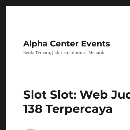
Alpha Center Events
Berita Terbaru, Judi, dan Informasi Menarik
Slot Slot: Web Ju
138 Terpercaya