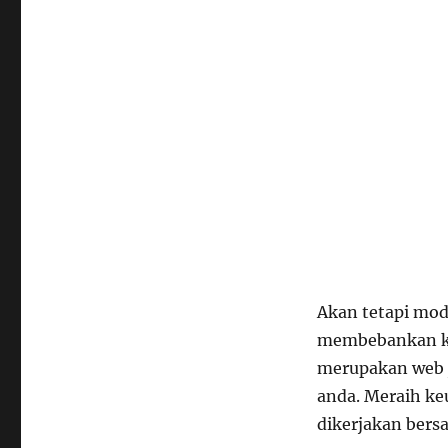
Akan tetapi mod
membebankan ke
merupakan web ju
anda. Meraih ke
dikerjakan ber