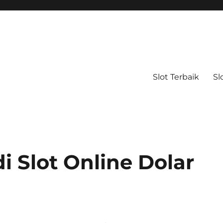
Slot Terbaik
Sl
di Slot Online Dolar