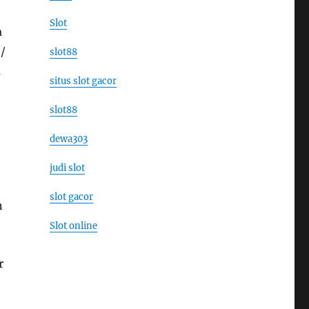
Slot
a
/
slot88
a
situs slot gacor
slot88
dewa303
judi slot
slot gacor
n
Slot online
r