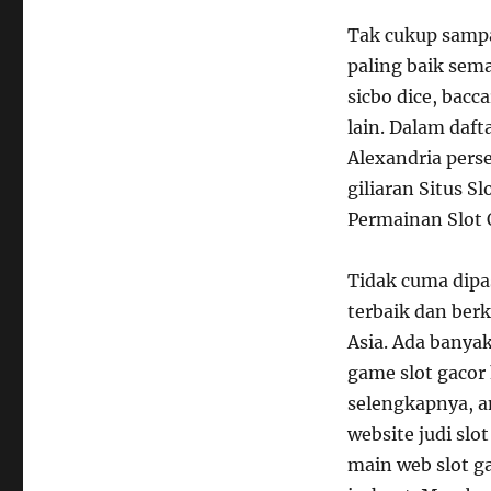
Tak cukup sampa
paling baik semac
sicbo dice, bacc
lain. Dalam dafta
Alexandria pers
giliaran Situs S
Permainan Slot 
Tidak cuma dipa
terbaik dan berk
Asia. Ada banya
game slot gacor 
selengkapnya, a
website judi slo
main web slot g