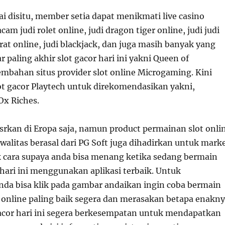
i disitu, member setia dapat menikmati live casino
am judi rolet online, judi dragon tiger online, judi judi
arat online, judi blackjack, dan juga masih banyak yang
r paling akhir slot gacor hari ini yakni Queen of
embahan situs provider slot online Microgaming. Kini
lot gacor Playtech untuk direkomendasikan yakni,
Ox Riches.
srkan di Eropa saja, namun product permainan slot onli
walitas berasal dari PG Soft juga dihadirkan untuk mark
k cara supaya anda bisa menang ketika sedang bermain
hari ini menggunakan aplikasi terbaik. Untuk
nda bisa klik pada gambar andaikan ingin coba bermain
t online paling baik segera dan merasakan betapa enakn
acor hari ini segera berkesempatan untuk mendapatkan