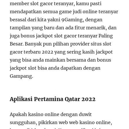
member slot gacor teranyar, kamu pasti
mendapatkan semua game judi online teranyar
berasal dari kita yakni 9Gaming, dengan
tampilan yang baru dan ada fitur menarik, dan
juga bonus jackpot slot gacor teranyar Paling
Besar. Banyak pun pilihan provider situs slot
gacor terbaru 2022 yang sering kasih jackpot
yang bisa anda mainkan bersama dan bonus
jackpot slot bisa anda dapatkan dengan
Gampang.
Aplikasi Pertamina Qatar 2022
Apakah kasino online dengan duwit
sungguhan, pikirkan web web kasino online,