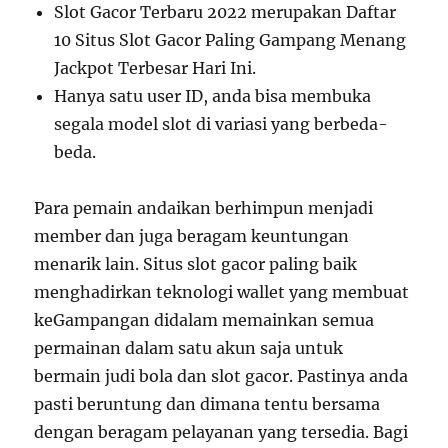
Slot Gacor Terbaru 2022 merupakan Daftar
10 Situs Slot Gacor Paling Gampang Menang
Jackpot Terbesar Hari Ini.
Hanya satu user ID, anda bisa membuka
segala model slot di variasi yang berbeda-
beda.
Para pemain andaikan berhimpun menjadi
member dan juga beragam keuntungan
menarik lain. Situs slot gacor paling baik
menghadirkan teknologi wallet yang membuat
keGampangan didalam memainkan semua
permainan dalam satu akun saja untuk
bermain judi bola dan slot gacor. Pastinya anda
pasti beruntung dan dimana tentu bersama
dengan beragam pelayanan yang tersedia. Bagi