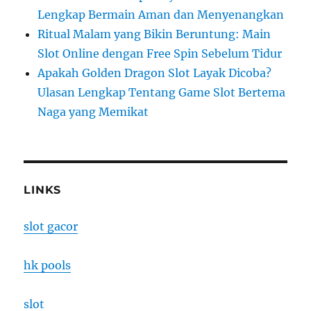
Lengkap Bermain Aman dan Menyenangkan
Ritual Malam yang Bikin Beruntung: Main
Slot Online dengan Free Spin Sebelum Tidur
Apakah Golden Dragon Slot Layak Dicoba?
Ulasan Lengkap Tentang Game Slot Bertema
Naga yang Memikat
LINKS
slot gacor
hk pools
slot