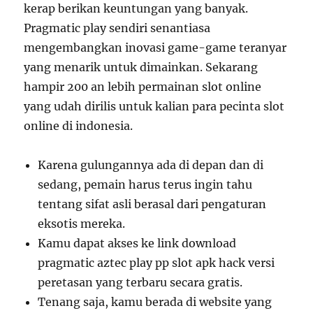
kerap berikan keuntungan yang banyak.
Pragmatic play sendiri senantiasa
mengembangkan inovasi game-game teranyar
yang menarik untuk dimainkan. Sekarang
hampir 200 an lebih permainan slot online
yang udah dirilis untuk kalian para pecinta slot
online di indonesia.
Karena gulungannya ada di depan dan di
sedang, pemain harus terus ingin tahu
tentang sifat asli berasal dari pengaturan
eksotis mereka.
Kamu dapat akses ke link download
pragmatic aztec play pp slot apk hack versi
peretasan yang terbaru secara gratis.
Tenang saja, kamu berada di website yang