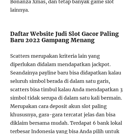
Bonanza Xmas, dan tetap banyak game slot
lainnya.
Daftar Website Judi Slot Gacor Paling
Baru 2022 Gampang Menang
Scatters merupakan kriteria lain yang
diperlukan didalam mendapatkan jackpot.
Seandainya payline baru bisa didapatkan kalau
seluruh simbol berada di dalam satu garis,
scatters bisa timbul kalau Anda mendapatkan 3
simbol tidak serupa di dalam satu kali bermain.
Merupakan cara deposit akun slot paling
khususnya, gara-gara tercatat jelas dan bisa
diklaim bersama mudah. Terdapat 6 bank lokal
terbesar Indonesia yang bisa Anda pilih untuk