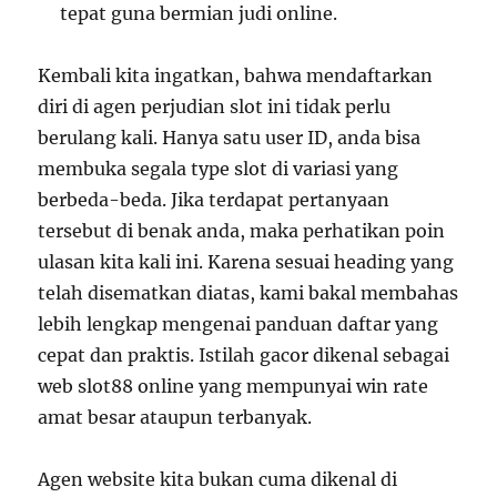
tepat guna bermian judi online.
Kembali kita ingatkan, bahwa mendaftarkan
diri di agen perjudian slot ini tidak perlu
berulang kali. Hanya satu user ID, anda bisa
membuka segala type slot di variasi yang
berbeda-beda. Jika terdapat pertanyaan
tersebut di benak anda, maka perhatikan poin
ulasan kita kali ini. Karena sesuai heading yang
telah disematkan diatas, kami bakal membahas
lebih lengkap mengenai panduan daftar yang
cepat dan praktis. Istilah gacor dikenal sebagai
web slot88 online yang mempunyai win rate
amat besar ataupun terbanyak.
Agen website kita bukan cuma dikenal di