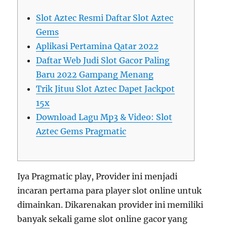
Slot Aztec Resmi Daftar Slot Aztec
Gems
Aplikasi Pertamina Qatar 2022
Daftar Web Judi Slot Gacor Paling
Baru 2022 Gampang Menang
Trik Jituu Slot Aztec Dapet Jackpot
15x
Download Lagu Mp3 & Video: Slot
Aztec Gems Pragmatic
Iya Pragmatic play, Provider ini menjadi
incaran pertama para player slot online untuk
dimainkan. Dikarenakan provider ini memiliki
banyak sekali game slot online gacor yang