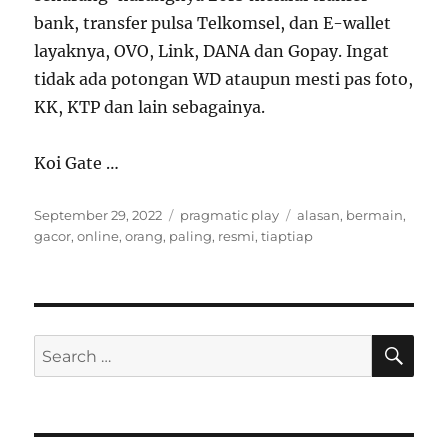
bank, transfer pulsa Telkomsel, dan E-wallet
layaknya, OVO, Link, DANA dan Gopay. Ingat
tidak ada potongan WD ataupun mesti pas foto,
KK, KTP dan lain sebagainya.
Koi Gate …
Posted
Categories
Tags
September 29, 2022
pragmatic play
alasan
,
bermain
,
on
gacor
,
online
,
orang
,
paling
,
resmi
,
tiaptiap
SE
Search
for: