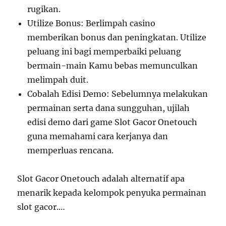
rugikan.
Utilize Bonus: Berlimpah casino
memberikan bonus dan peningkatan. Utilize
peluang ini bagi memperbaiki peluang
bermain-main Kamu bebas memunculkan
melimpah duit.
Cobalah Edisi Demo: Sebelumnya melakukan
permainan serta dana sungguhan, ujilah
edisi demo dari game Slot Gacor Onetouch
guna memahami cara kerjanya dan
memperluas rencana.
Slot Gacor Onetouch adalah alternatif apa
menarik kepada kelompok penyuka permainan
slot gacor.…