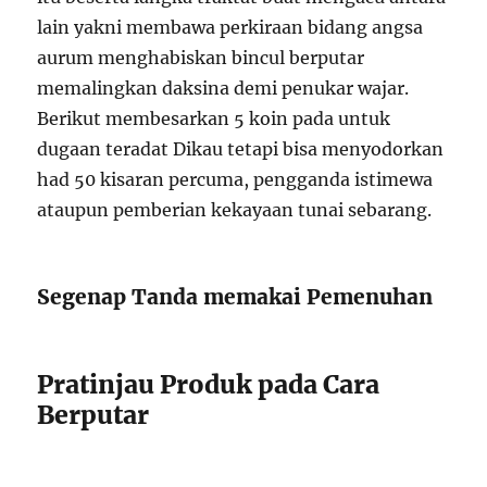
lain yakni membawa perkiraan bidang angsa
aurum menghabiskan bincul berputar
memalingkan daksina demi penukar wajar.
Berikut membesarkan 5 koin pada untuk
dugaan teradat Dikau tetapi bisa menyodorkan
had 50 kisaran percuma, pengganda istimewa
ataupun pemberian kekayaan tunai sebarang.
Segenap Tanda memakai Pemenuhan
Pratinjau Produk pada Cara
Berputar