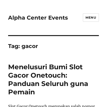
Alpha Center Events
MENU
Tag:
gacor
Menelusuri Bumi Slot
Gacor Onetouch:
Panduan Seluruh guna
Pemain
Slot Gacor Onetouch merupakan salah nomor