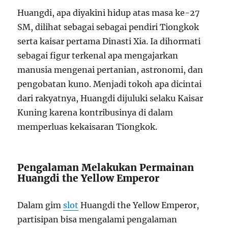
Huangdi, apa diyakini hidup atas masa ke-27
SM, dilihat sebagai sebagai pendiri Tiongkok
serta kaisar pertama Dinasti Xia. Ia dihormati
sebagai figur terkenal apa mengajarkan
manusia mengenai pertanian, astronomi, dan
pengobatan kuno. Menjadi tokoh apa dicintai
dari rakyatnya, Huangdi dijuluki selaku Kaisar
Kuning karena kontribusinya di dalam
memperluas kekaisaran Tiongkok.
Pengalaman Melakukan Permainan
Huangdi the Yellow Emperor
Dalam gim
slot
Huangdi the Yellow Emperor,
partisipan bisa mengalami pengalaman