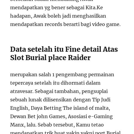
mendapatkan yg bener sebagai Kita.Ke
hadapan, Awak boleh jadi menghasilkan
mendapatkan records berarti bagi video game.
Data setelah itu Fine detail Atas
Slot Burial place Raider
merupakan salah 1 pengembang permainan
tepercaya setelah itu dihormati dalam
atravesar. Sebagai tambahan, pengsuplai
sebuah lunak dilisensikan dengan Tip Judi
English, Daya Betting The island of malta,
Dewan Bet john Games, Asosiasi e-Gaming
Manx, lalu. Sebab tersebut, Kamu tetao
mendapatkan trik buat yakin yakni port Burial