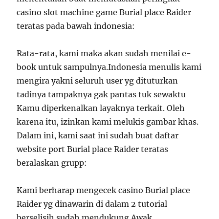
casino slot machine game Burial place Raider
teratas pada bawah indonesia:
Rata-rata, kami maka akan sudah menilai e-
book untuk sampulnya.Indonesia menulis kami
mengira yakni seluruh user yg dituturkan
tadinya tampaknya gak pantas tuk sewaktu
Kamu diperkenalkan layaknya terkait. Oleh
karena itu, izinkan kami melukis gambar khas.
Dalam ini, kami saat ini sudah buat daftar
website port Burial place Raider teratas
beralaskan grupp:
Kami berharap mengecek casino Burial place
Raider yg dinawarin di dalam 2 tutorial
berselisih sudah mendukung Awak