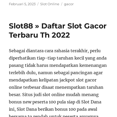
Posted
Categories
Tags
Februari 5, 2023
Slot Online
gacor
on
Slot88 » Daftar Slot Gacor
Terbaru Th 2022
Sebagai diantara cara rahasia terakhir, perlu
diperhatikan tiap-tiap taruhan kecil yang anda
pasang tidak harus mendapatkan kemenangan
terlebih dulu, namun sebagai pancingan agar
mendapatkan kelipatan jackpot slot gacor
online terbesar disaat menempatkan taruhan
besar. Situs judi slot online mudah menang
bonus new peserta 100 pula siap di Slot Dana
ini, Slot Dana berikan bonus 100 pada awal
bersama to rendah untuk peserta anyarnya.