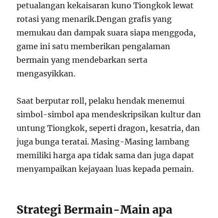
petualangan kekaisaran kuno Tiongkok lewat
rotasi yang menarik.Dengan grafis yang
memukau dan dampak suara siapa menggoda,
game ini satu memberikan pengalaman
bermain yang mendebarkan serta
mengasyikkan.
Saat berputar roll, pelaku hendak menemui
simbol-simbol apa mendeskripsikan kultur dan
untung Tiongkok, seperti dragon, kesatria, dan
juga bunga teratai. Masing-Masing lambang
memiliki harga apa tidak sama dan juga dapat
menyampaikan kejayaan luas kepada pemain.
Strategi Bermain-Main apa