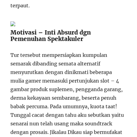
terpaut.
Motivasi – Inti Absurd dgn
Pemenuhan Spektakuler
Tur tersebut mempersiapkan kumpulan
semarak dibanding semata alternatif
menyurutkan dengan dinikmati beberapa
mulia gamer memasuki pertunjukan slot – 4
gambar produk suplemen, pengganda garang,
derma kekayaan sembarang, beserta penuh
babak percuma. Pada umumnya, kuota taat!
Tunggal cacat dengan tahu aku sebutkan yaitu
senarai nun telah usang maka soundtrack
dengan prosais. Jikalau Dikau siap bermufakat