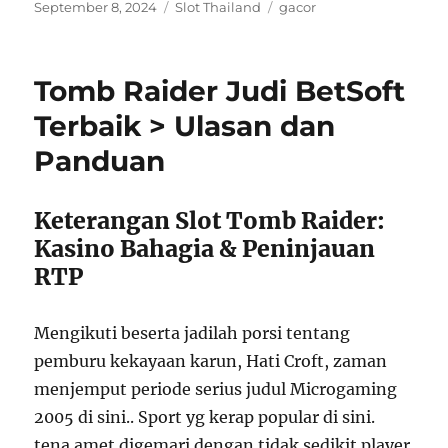
Posted
Categories
Tags
September 8, 2024
Slot Thailand
gacor
on
Tomb Raider Judi BetSoft
Terbaik > Ulasan dan
Panduan
Keterangan Slot Tomb Raider:
Kasino Bahagia & Peninjauan
RTP
Mengikuti beserta jadilah porsi tentang
pemburu kekayaan karun, Hati Croft, zaman
menjemput periode serius judul Microgaming
2005 di sini.. Sport yg kerap popular di sini.
tena amet digemari dengan tidak sedikit player