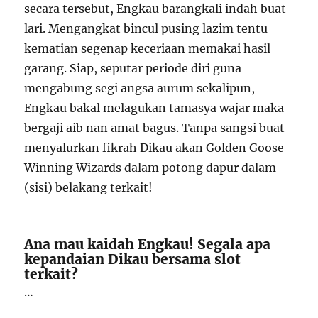
secara tersebut, Engkau barangkali indah buat
lari. Mengangkat bincul pusing lazim tentu
kematian segenap keceriaan memakai hasil
garang. Siap, seputar periode diri guna
mengabung segi angsa aurum sekalipun,
Engkau bakal melagukan tamasya wajar maka
bergaji aib nan amat bagus. Tanpa sangsi buat
menyalurkan fikrah Dikau akan Golden Goose
Winning Wizards dalam potong dapur dalam
(sisi) belakang terkait!
Ana mau kaidah Engkau! Segala apa
kepandaian Dikau bersama slot
terkait?
…