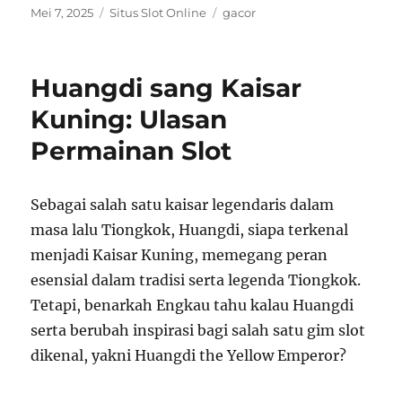
Posted
Categories
Tags
Mei 7, 2025
Situs Slot Online
gacor
on
Huangdi sang Kaisar
Kuning: Ulasan
Permainan Slot
Sebagai salah satu kaisar legendaris dalam
masa lalu Tiongkok, Huangdi, siapa terkenal
menjadi Kaisar Kuning, memegang peran
esensial dalam tradisi serta legenda Tiongkok.
Tetapi, benarkah Engkau tahu kalau Huangdi
serta berubah inspirasi bagi salah satu gim slot
dikenal, yakni Huangdi the Yellow Emperor?