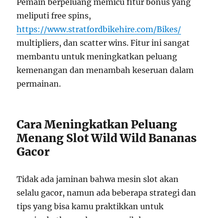
Pemain berpeluang memicu fitur bonus yang
meliputi free spins,
https://www.stratfordbikehire.com/Bikes/
multipliers, dan scatter wins. Fitur ini sangat
membantu untuk meningkatkan peluang
kemenangan dan menambah keseruan dalam
permainan.
Cara Meningkatkan Peluang
Menang Slot Wild Wild Bananas
Gacor
Tidak ada jaminan bahwa mesin slot akan
selalu gacor, namun ada beberapa strategi dan
tips yang bisa kamu praktikkan untuk