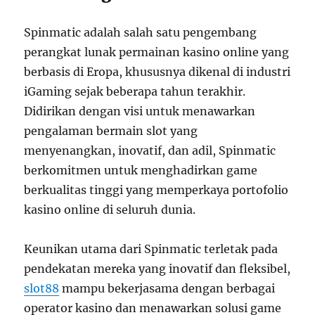
Spinmatic adalah salah satu pengembang
perangkat lunak permainan kasino online yang
berbasis di Eropa, khususnya dikenal di industri
iGaming sejak beberapa tahun terakhir.
Didirikan dengan visi untuk menawarkan
pengalaman bermain slot yang
menyenangkan, inovatif, dan adil, Spinmatic
berkomitmen untuk menghadirkan game
berkualitas tinggi yang memperkaya portofolio
kasino online di seluruh dunia.
Keunikan utama dari Spinmatic terletak pada
pendekatan mereka yang inovatif dan fleksibel,
slot88
mampu bekerjasama dengan berbagai
operator kasino dan menawarkan solusi game