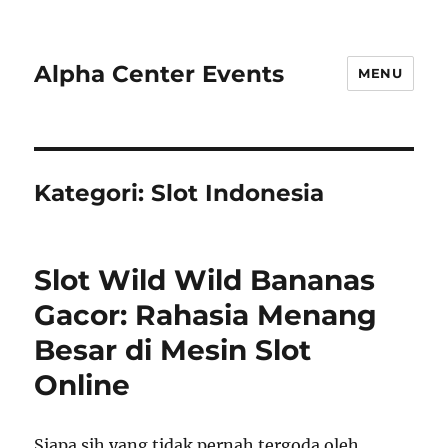
Alpha Center Events
MENU
Kategori:
Slot Indonesia
Slot Wild Wild Bananas
Gacor: Rahasia Menang
Besar di Mesin Slot
Online
Siapa sih yang tidak pernah tergoda oleh