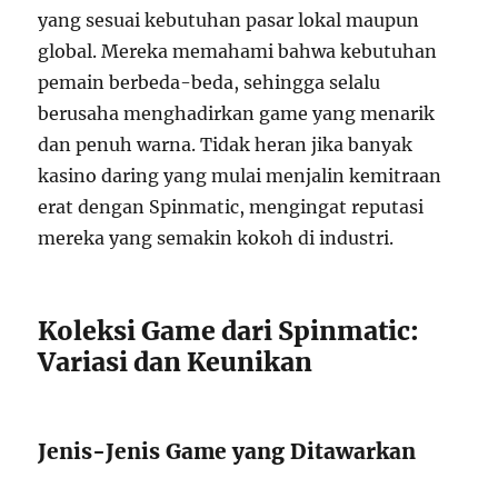
yang sesuai kebutuhan pasar lokal maupun
global. Mereka memahami bahwa kebutuhan
pemain berbeda-beda, sehingga selalu
berusaha menghadirkan game yang menarik
dan penuh warna. Tidak heran jika banyak
kasino daring yang mulai menjalin kemitraan
erat dengan Spinmatic, mengingat reputasi
mereka yang semakin kokoh di industri.
Koleksi Game dari Spinmatic:
Variasi dan Keunikan
Jenis-Jenis Game yang Ditawarkan